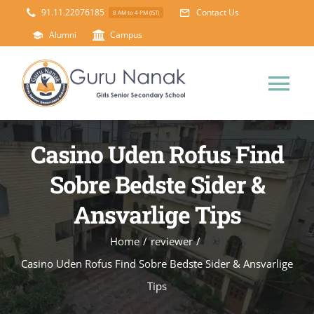
Skip
91.11.22076185
Contact Us
8 AM to 4 PM (IST)
to
Alumni
Campus
content
Tog
Nav
Home
Casino Uden Rofus Find
Sobre Bedste Sider &
About Us
Ansvarlige Tips
Principal’s Desk
Academics
Home
/
reviewer
/
Casino Uden Rofus Find Sobre Bedste Sider & Ansvarlige
Science Lab
Mandatory Disclosure
Tips