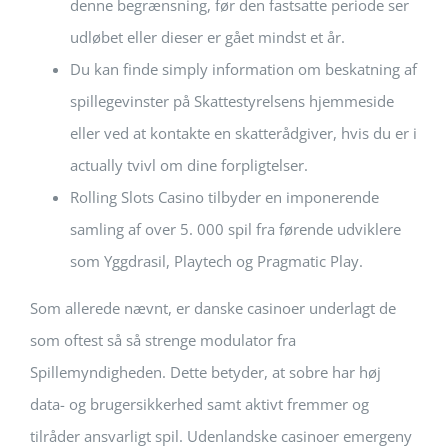
denne begrænsning, før den fastsatte periode ser
udløbet eller dieser er gået mindst et år.
Du kan finde simply information om beskatning af
spillegevinster på Skattestyrelsens hjemmeside
eller ved at kontakte en skatterådgiver, hvis du er i
actually tvivl om dine forpligtelser.
Rolling Slots Casino tilbyder en imponerende
samling af over 5. 000 spil fra førende udviklere
som Yggdrasil, Playtech og Pragmatic Play.
Som allerede nævnt, er danske casinoer underlagt de
som oftest så så strenge modulator fra
Spillemyndigheden. Dette betyder, at sobre har høj
data- og brugersikkerhed samt aktivt fremmer og
tilråder ansvarligt spil. Udenlandske casinoer emergeny