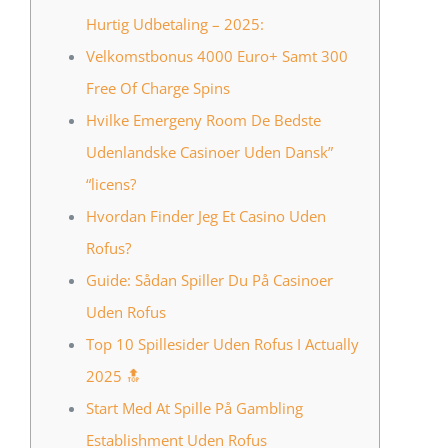
Hurtig Udbetaling – 2025:
Building Safety Certificate
Velkomstbonus 4000 Euro+ Samt 300
Free Of Charge Spins
Hvilke Emergeny Room De Bedste
Udenlandske Casinoer Uden Dansk”
“licens?
Hvordan Finder Jeg Et Casino Uden
Rofus?
Guide: Sådan Spiller Du På Casinoer
Uden Rofus
Top 10 Spillesider Uden Rofus I Actually
2025 🔝
Start Med At Spille På Gambling
Establishment Uden Rofus