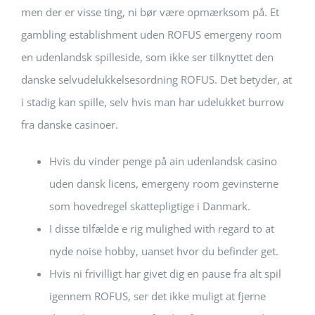
men der er visse ting, ni bør være opmærksom på. Et
gambling establishment uden ROFUS emergeny room
en udenlandsk spilleside, som ikke ser tilknyttet den
danske selvudelukkelsesordning ROFUS. Det betyder, at
i stadig kan spille, selv hvis man har udelukket burrow
fra danske casinoer.
Hvis du vinder penge på ain udenlandsk casino
uden dansk licens, emergeny room gevinsterne
som hovedregel skattepligtige i Danmark.
I disse tilfælde e rig mulighed with regard to at
nyde noise hobby, uanset hvor du befinder get.
Hvis ni frivilligt har givet dig en pause fra alt spil
igennem ROFUS, ser det ikke muligt at fjerne