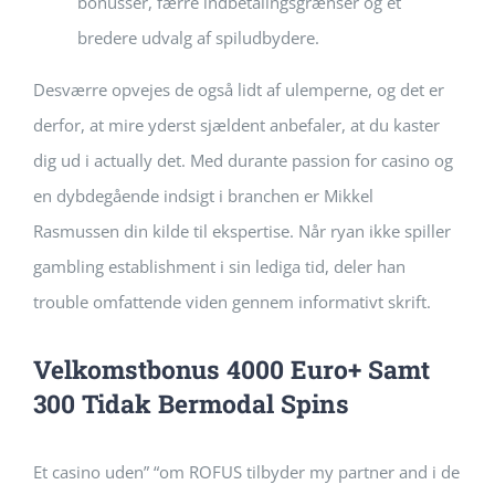
bonusser, færre indbetalingsgrænser og et
bredere udvalg af spiludbydere.
Desværre opvejes de også lidt af ulemperne, og det er
derfor, at mire yderst sjældent anbefaler, at du kaster
dig ud i actually det. Med durante passion for casino og
en dybdegående indsigt i branchen er Mikkel
Rasmussen din kilde til ekspertise. Når ryan ikke spiller
gambling establishment i sin lediga tid, deler han
trouble omfattende viden gennem informativt skrift.
Velkomstbonus 4000 Euro+ Samt
300 Tidak Bermodal Spins
Et casino uden” “om ROFUS tilbyder my partner and i de