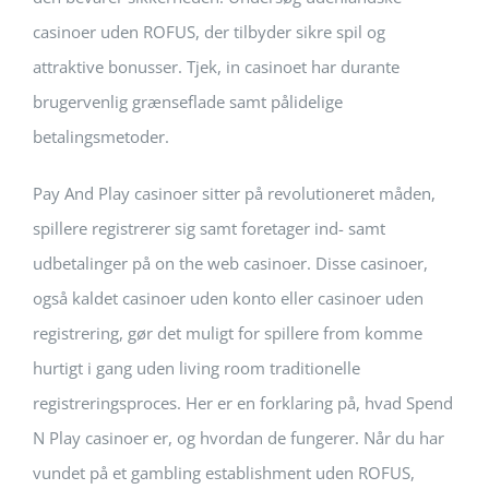
casinoer uden ROFUS, der tilbyder sikre spil og
attraktive bonusser. Tjek, in casinoet har durante
brugervenlig grænseflade samt pålidelige
betalingsmetoder.
Pay And Play casinoer sitter på revolutioneret måden,
spillere registrerer sig samt foretager ind- samt
udbetalinger på on the web casinoer. Disse casinoer,
også kaldet casinoer uden konto eller casinoer uden
registrering, gør det muligt for spillere from komme
hurtigt i gang uden living room traditionelle
registreringsproces. Her er en forklaring på, hvad Spend
N Play casinoer er, og hvordan de fungerer. Når du har
vundet på et gambling establishment uden ROFUS,