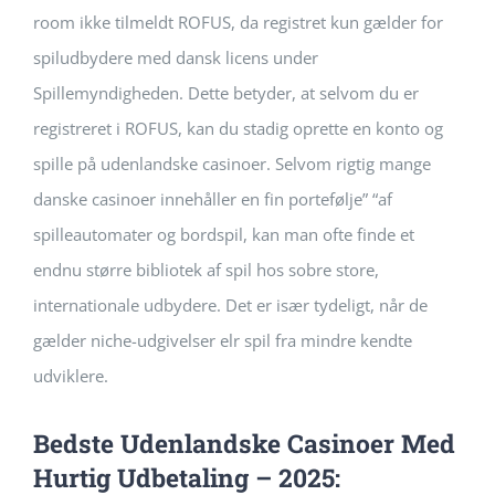
room ikke tilmeldt ROFUS, da registret kun gælder for
spiludbydere med dansk licens under
Spillemyndigheden. Dette betyder, at selvom du er
registreret i ROFUS, kan du stadig oprette en konto og
spille på udenlandske casinoer. Selvom rigtig mange
danske casinoer innehåller en fin portefølje” “af
spilleautomater og bordspil, kan man ofte finde et
endnu større bibliotek af spil hos sobre store,
internationale udbydere. Det er især tydeligt, når de
gælder niche-udgivelser elr spil fra mindre kendte
udviklere.
Bedste Udenlandske Casinoer Med
Hurtig Udbetaling – 2025: