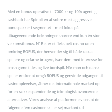
Med en bonus operative til 7000 kr og 10% ugentlig
cashback har Spinoli en af sobre mest aggressive
bonuspakker i segmentet – med fokus på
tilbagevendende belønninger snarere end kun én stor
velkomstbonus. N1Bet er et fleksibelt casino uden
omkring ROFUS, der henvender sig til både casual
spillere og erfarne brugere, især dem med interesse for
crash game titles og live bordspil. Når man och dansk
spiller ønsker at omgå ROFUS og genvinde adgangen til
casinooplevelser, åbner det internationale marked op
for en række spændende og teknologisk avancerede
alternativer. Vores analyse af platformene viser, at de
følgende fem casinoer skiller sej markant ud