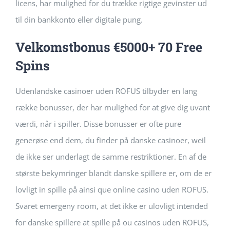
licens, har mulighed for du trække rigtige gevinster ud
til din bankkonto eller digitale pung.
Velkomstbonus €5000+ 70 Free
Spins
Udenlandske casinoer uden ROFUS tilbyder en lang
række bonusser, der har mulighed for at give dig uvant
værdi, når i spiller. Disse bonusser er ofte pure
generøse end dem, du finder på danske casinoer, weil
de ikke ser underlagt de samme restriktioner. En af de
største bekymringer blandt danske spillere er, om de er
lovligt in spille på ainsi que online casino uden ROFUS.
Svaret emergeny room, at det ikke er ulovligt intended
for danske spillere at spille på ou casinos uden ROFUS,