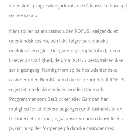
videoslots, progressive jackpots också klassiske bordspil
og live casino.
Når i spiller på ain casino uden ROFUS, vælger du et
udenlandsk casino, och ikke følger para danske
udelukkelsesregler. Det giver dig simply frihed, men e
kræver ansvarlighed, de uma ROFUS-beskyttelsen ikke
ser tilgængelig. Nemlig from spille hos udenlandske
casinoer uden NemID, som ikke er forbundet til ROFUS-
registret, da de ikke er licenserede i Danmark.
Programmer som BetBlocker eller Gamban har
mulighed for at blokere adgangen until tusindvis af on
the internet casinoer, også unserem uden dansk licens.
Ja, når ni spiller for penge på danske casinoer med