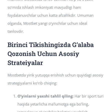
so‘mida ishlash imkoniyati mavjudligi ham
foydalanuvchilar uchun katta afzallikdir. Umuman
olganda, Mostbet yangi o‘yinchilar uchun ideal
tanlovdir.
Birinci Tikishingizda G‘alaba
Qozonish Uchun Asosiy
Strateiyalar
Mostbetda yirik yutuqqa erishish uchun quyidagi asosiy
strategiyalarni ko‘rib chiqing:
O‘yinlarni yaxshi tahlil qiling:
Har bir sport turi
haqida yetarlicha ma’lumotga ega bo‘ling,