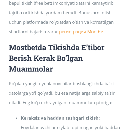
bepul tikish (free bet) imkoniyati xatarni kamaytirib,
tajriba orttirishda yordam beradi. Bonuslarni olish
uchun platformada ro‘yxatdan o‘tish va ko‘rsatilgan
shartlarni bajarish zarur
регистрация Мостбет
.
Mostbetda Tikishda E’tibor
Berish Kerak Bo‘lgan
Muammolar
Ko‘plab yangi foydalanuvchilar boshlang‘ichda ba’zi
xatolarga yo‘l qo‘yadi, bu esa natijalarga salbiy ta’sir
qiladi. Eng ko‘p uchraydigan muammolar qatoriga:
Keraksiz va haddan tashqari tikish:
Foydalanuvchilar o‘ylab topilmagan yoki haddan