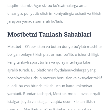
taqdim etamiz. Agar siz bu ko‘rsatmalarga amal
Building Safety Certificate
qilsangiz, pul yutib olish imkoniyatingiz oshadi va tikish
jarayoni yanada samarali bo‘ladi.
Mostbetni Tanlash Sabablari
Mostbet – O‘zbekiston va butun dunyo bo‘ylab mashhur
bo‘lgan onlayn tikish platformasi bo‘lib, u ishonchliligi,
keng tanlovli sport turlari va qulay interfeysi bilan
ajralib turadi. Bu platforma foydalanuvchilarga yangi
boshlovchilar uchun maxsus bonuslar va aksiyalar taklif
qiladi, bu esa birinchi tikish uchun katta imkoniyat
yaratadi. Bundan tashqari, Mostbet mobil ilovasi orqali
istalgan joyda va istalgan vaqtda osonlik bilan tikish
mumkin. Mostbetda to‘lov tizimlari ko‘p va o‘zbek