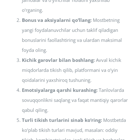
jamoalar va o‘yinchilar holatini yaxshilab
o‘rganing.
Bonus va aksiyalarni qo‘llang:
Mostbetning
yangi foydalanuvchilar uchun taklif qiladigan
bonuslarini faollashtiring va ulardan maksimal
foyda oling.
Kichik garovlar bilan boshlang:
Avval kichik
miqdorlarda tikish qilib, platformani va o‘yin
qoidalarini yaxshiroq tushuning.
Emotsiyalarga qarshi kurashing:
Tanlovlarda
sovuqqonlikni saqlang va faqat mantiqiy qarorlar
qabul qiling.
Turli tikish turlarini sinab ko‘ring:
Mostbetda
ko‘plab tikish turlari mavjud, masalan: oddiy