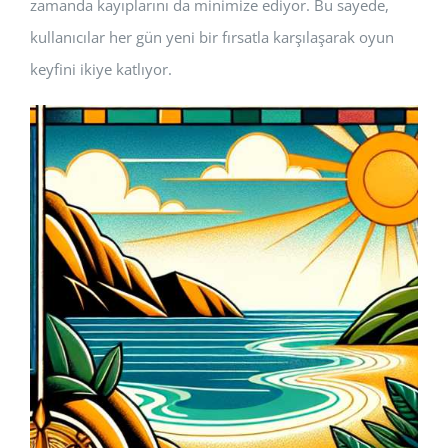
zamanda kayıplarını da minimize ediyor. Bu sayede,
kullanıcılar her gün yeni bir fırsatla karşılaşarak oyun
keyfini ikiye katlıyor.