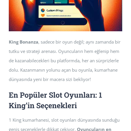
King Bonanza
, sadece bir oyun değil; aynı zamanda bir
tutku ve strateji arenası. Oyuncuların hem eğlenip hem
de kazanabilecekleri bu platformda, her an sürprizlerle
dolu. Kazanmanın yolunu açan bu oyunla, kumarhane
dünyasında yeni bir macera sizi bekliyor!
En Popüler Slot Oyunları: 1
King’in Seçenekleri
1 King kumarhanesi, slot oyunları dünyasında sunduğu
geniş seçeneklerle dikkat çekiyor.
Oyuncuların en