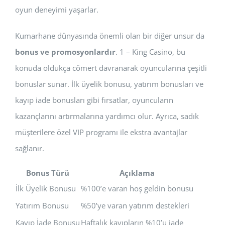
oyun deneyimi yaşarlar.
Kumarhane dünyasında önemli olan bir diğer unsur da
bonus ve promosyonlardır
. 1 – King Casino, bu
konuda oldukça cömert davranarak oyuncularına çeşitli
bonuslar sunar. İlk üyelik bonusu, yatırım bonusları ve
kayıp iade bonusları gibi fırsatlar, oyuncuların
kazançlarını artırmalarına yardımcı olur. Ayrıca, sadık
müşterilere özel VIP programı ile ekstra avantajlar
sağlanır.
Bonus Türü
Açıklama
İlk Üyelik Bonusu
%100’e varan hoş geldin bonusu
Yatırım Bonusu
%50’ye varan yatırım destekleri
Kayıp İade Bonusu
Haftalık kayıpların %10’u iade