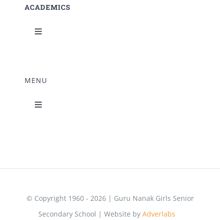
ACADEMICS
Toggle
Navigation
Science Lab
MENU
Music Room
Toggle
Navigation
Home Science Lab
Principal’s Desk
Library
Mandatory Disclosure
Computer Lab
© Copyright 1960 - 2026 | Guru Nanak Girls Senior
Secondary School | Website by
Adverlabs
&