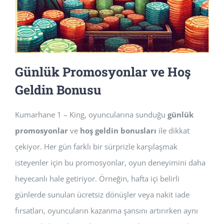
Günlük Promosyonlar ve Hoş
Geldin Bonusu
Kumarhane 1 – King, oyuncularına sunduğu
günlük
promosyonlar
ve
hoş geldin bonusları
ile dikkat
çekiyor. Her gün farklı bir sürprizle karşılaşmak
isteyenler için bu promosyonlar, oyun deneyimini daha
heyecanlı hale getiriyor. Örneğin, hafta içi belirli
günlerde sunulan ücretsiz dönüşler veya nakit iade
fırsatları, oyuncuların kazanma şansını artırırken aynı