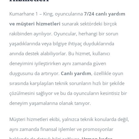
Kumarhane 1 – King, oyuncularına
7/24 canlı yardım
ve müşteri hizmetleri
sunarak sektördeki birçok
rakibinden ayrılıyor. Oyuncular, herhangi bir sorun
yaşadıklarında veya bilgiye ihtiyaç duyduklarında
anında destek alabiliyorlar. Bu hizmet, kullanıcı
deneyimini iyileştirirken aynı zamanda güven
duygusunu da artırıyor.
Canlı yardım
, özellikle oyun
sırasında karşılaşılan teknik sorunların hızlı bir şekilde
çözülmesini sağlıyor ve bu da oyuncuların kesintisiz bir
deneyim yaşamalarına olanak tanıyor.
Müşteri hizmetleri ekibi, yalnızca teknik konularda değil,
aynı zamanda finansal işlemler ve promosyonlar