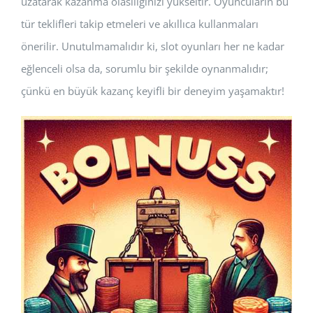
uzatarak kazanma olasılığınızı yükseltir. Oyuncuların bu
tür teklifleri takip etmeleri ve akıllıca kullanmaları
önerilir. Unutulmamalıdır ki, slot oyunları her ne kadar
eğlenceli olsa da, sorumlu bir şekilde oynanmalıdır;
çünkü en büyük kazanç keyifli bir deneyim yaşamaktır!