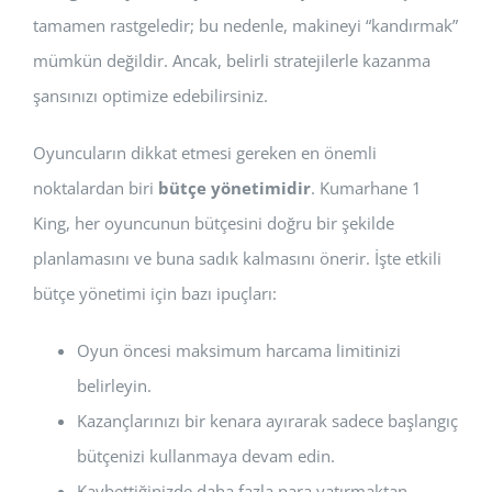
tamamen rastgeledir; bu nedenle, makineyi “kandırmak”
mümkün değildir. Ancak, belirli stratejilerle kazanma
şansınızı optimize edebilirsiniz.
Oyuncuların dikkat etmesi gereken en önemli
noktalardan biri
bütçe yönetimidir
. Kumarhane 1
King, her oyuncunun bütçesini doğru bir şekilde
planlamasını ve buna sadık kalmasını önerir. İşte etkili
bütçe yönetimi için bazı ipuçları:
Oyun öncesi maksimum harcama limitinizi
belirleyin.
Kazançlarınızı bir kenara ayırarak sadece başlangıç
bütçenizi kullanmaya devam edin.
Kaybettiğinizde daha fazla para yatırmaktan