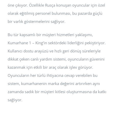
öne çıkıyor. Özellikle Rusça konuşan oyuncular için özel
olarak eğitilmiş personel bulunması, bu pazarda güçlü
bir varlık göstermelerini sağlıyor.
Bu tür kapsamlı bir müşteri hizmetleri yaklaşımı,
Kumarhane 1 – King’in sektördeki liderliğini pekiştiriyor.
Kullanıcı dostu arayüzü ve hızlı geri dönüş süreleriyle
dikkat çeken canlı yardım sistemi, oyuncuların güvenini
kazanmak için etkili bir araç olarak işlev görüyor.
Oyuncuların her türlü ihtiyacına cevap verebilen bu
sistem, kumarhanenin marka değerini artırırken aynı
zamanda sadık bir müşteri kitlesi oluşturmasına da katkı
sağlıyor.