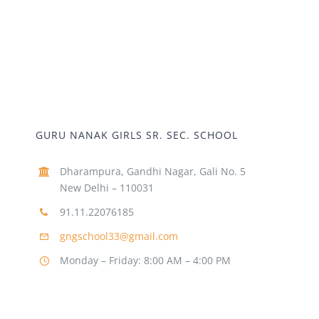
GURU NANAK GIRLS SR. SEC. SCHOOL
Dharampura, Gandhi Nagar, Gali No. 5
New Delhi – 110031
91.11.22076185
gngschool33@gmail.com
Monday – Friday: 8:00 AM – 4:00 PM