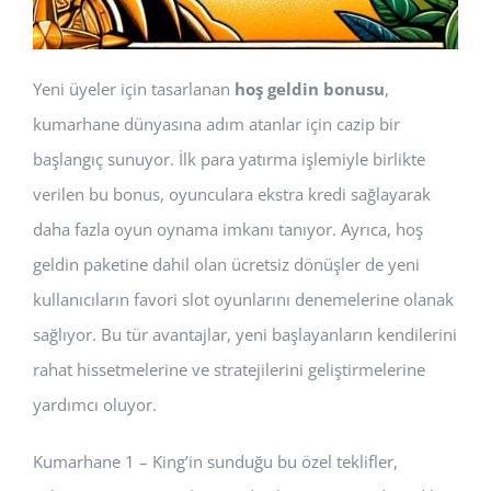
Yeni üyeler için tasarlanan
hoş geldin bonusu
,
kumarhane dünyasına adım atanlar için cazip bir
başlangıç sunuyor. İlk para yatırma işlemiyle birlikte
verilen bu bonus, oyunculara ekstra kredi sağlayarak
daha fazla oyun oynama imkanı tanıyor. Ayrıca, hoş
geldin paketine dahil olan ücretsiz dönüşler de yeni
kullanıcıların favori slot oyunlarını denemelerine olanak
sağlıyor. Bu tür avantajlar, yeni başlayanların kendilerini
rahat hissetmelerine ve stratejilerini geliştirmelerine
yardımcı oluyor.
Kumarhane 1 – King’in sunduğu bu özel teklifler,