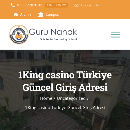
Skip
91.11.22076185
Contact Us
8 AM to 4 PM (IST)
to
Alumni
Campus
content
Tog
Nav
Home
1King casino Türkiye
About Us
Güncel Giriş Adresi
Principal’s Desk
Academics
Home
/
Uncategorized
/
1King casino Türkiye Güncel Giriş Adresi
Science Lab
Mandatory Disclosure