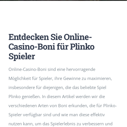
Music Room
Basic Documents
Admission Form
APPLY
NOC
Maths Lab
Staff / Members Lists
Entdecken Sie Online-
Fee Structure
Staff List
Home Science Lab
Certificates
Casino-Boni für Plinko
Spieler
Annual Calendar
SMC Members
Recognition Certificate
Library
Mandatory Disclosure pdf
Online-Casino-Boni sind eine hervorragende
Last Three Year Result
PTA Members
Land Certificate
Möglichkeit für Spieler, ihre Gewinne zu maximieren,
Computer Lab
insbesondere für diejenigen, die das beliebte Spiel
Plinko genießen. In diesem Artikel werden wir die
Fire Safety
verschiedenen Arten von Boni erkunden, die für Plinko-
Spieler verfügbar sind und wie man diese effektiv
Water Health Certificate
nutzen kann, um das Spielerlebnis zu verbessern und