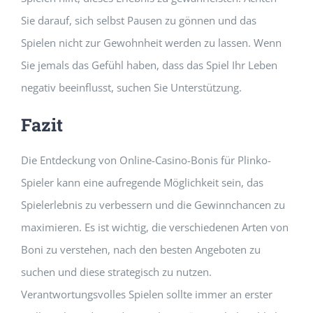
Sie darauf, sich selbst Pausen zu gönnen und das
Spielen nicht zur Gewohnheit werden zu lassen. Wenn
Sie jemals das Gefühl haben, dass das Spiel Ihr Leben
negativ beeinflusst, suchen Sie Unterstützung.
Fazit
Die Entdeckung von Online-Casino-Bonis für Plinko-
Spieler kann eine aufregende Möglichkeit sein, das
Spielerlebnis zu verbessern und die Gewinnchancen zu
maximieren. Es ist wichtig, die verschiedenen Arten von
Boni zu verstehen, nach den besten Angeboten zu
suchen und diese strategisch zu nutzen.
Verantwortungsvolles Spielen sollte immer an erster