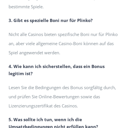
bestimmte Spiele.
3. Gibt es spezielle Boni nur für Plinko?
Nicht alle Casinos bieten spezifische Boni nur für Plinko
an, aber viele allgemeine Casino-Boni können auf das
Spiel angewendet werden.
4. Wie kann ich sicherstellen, dass ein Bonus
legitim ist?
Lesen Sie die Bedingungen des Bonus sorgfältig durch,
und prüfen Sie Online-Bewertungen sowie das
Lizenzierungszertifikat des Casinos.
5. Was sollte ich tun, wenn ich die
Umsatzbedingungen nicht erfüllen kann?