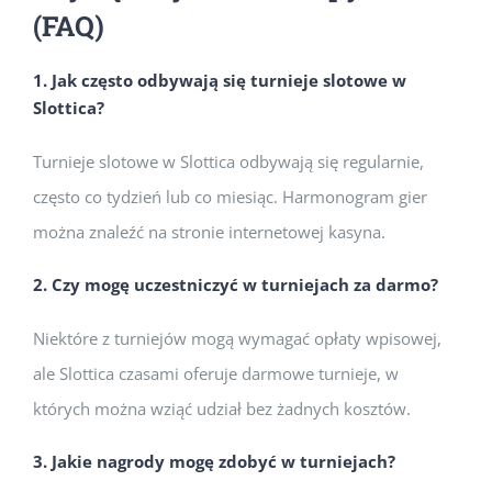
(FAQ)
1. Jak często odbywają się turnieje slotowe w
Slottica?
Turnieje slotowe w Slottica odbywają się regularnie,
często co tydzień lub co miesiąc. Harmonogram gier
można znaleźć na stronie internetowej kasyna.
2. Czy mogę uczestniczyć w turniejach za darmo?
Niektóre z turniejów mogą wymagać opłaty wpisowej,
ale Slottica czasami oferuje darmowe turnieje, w
których można wziąć udział bez żadnych kosztów.
3. Jakie nagrody mogę zdobyć w turniejach?