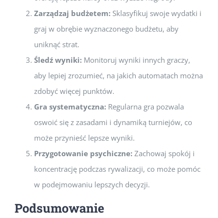
Zarządzaj budżetem:
Sklasyfikuj swoje wydatki i
graj w obrębie wyznaczonego budżetu, aby
uniknąć strat.
Śledź wyniki:
Monitoruj wyniki innych graczy,
aby lepiej zrozumieć, na jakich automatach można
zdobyć więcej punktów.
Gra systematyczna:
Regularna gra pozwala
oswoić się z zasadami i dynamiką turniejów, co
może przynieść lepsze wyniki.
Przygotowanie psychiczne:
Zachowaj spokój i
koncentrację podczas rywalizacji, co może pomóc
w podejmowaniu lepszych decyzji.
Podsumowanie