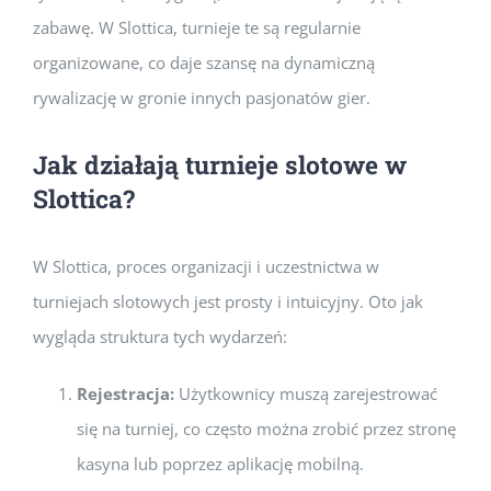
zabawę. W Slottica, turnieje te są regularnie
organizowane, co daje szansę na dynamiczną
rywalizację w gronie innych pasjonatów gier.
Jak działają turnieje slotowe w
Slottica?
W Slottica, proces organizacji i uczestnictwa w
turniejach slotowych jest prosty i intuicyjny. Oto jak
wygląda struktura tych wydarzeń:
Rejestracja:
Użytkownicy muszą zarejestrować
się na turniej, co często można zrobić przez stronę
kasyna lub poprzez aplikację mobilną.