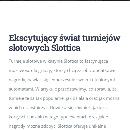
Music Room
Basic Documents
Admission Form
APPLY
NOC
Maths Lab
Staff / Members Lists
Ekscytujący świat turniejów
Fee Structure
Staff List
Home Science Lab
Certificates
slotowych Slottica
Annual Calendar
SMC Members
Recognition Certificate
Turnieje slotowe w kasynie Slottica to fascynująca
Library
Mandatory Disclosure pdf
możliwość dla graczy, którzy chcą zarobić dodatkowe
nagrody, bawiąc się jednocześnie swoimi ulubionymi
Last Three Year Result
PTA Members
Land Certificate
Computer Lab
automatami. W artykule przedstawimy, co sprawia, że
turnieje te są tak popularne, jak działają oraz jak można
Fire Safety
w nich uczestniczyć. Dowiesz się również, jakie są
korzyści z udziału w tego typu eventach oraz jakie
Water Health Certificate
nagrody można zdobyć. Slottica oferuje unikalne