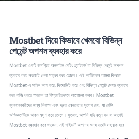
Music Room
Basic Documents
Admission Form
APPLY
NOC
Maths Lab
Staff / Members Lists
Mostbet দিয়ে কিভাবে খেলবো বিভিন্ন
Fee Structure
Staff List
Home Science Lab
Certificates
পেমেন্ট অপশন ব্যবহার করে
Annual Calendar
SMC Members
Recognition Certificate
Mostbet একটি জনপ্রিয় অনলাইন বেটিং প্ল্যাটফর্ম যা বিভিন্ন পেমেন্ট অপশন
Library
Mandatory Disclosure pdf
ব্যবহার করে সহজেই খেলা সম্ভব করে তোলে। এই আর্টিকেলে আমরা কিভাবে
Mostbet-এ সাইন আপ করে, ডিপোজিট করে এবং বিভিন্ন পেমেন্ট মেথড ব্যবহার
Last Three Year Result
PTA Members
Land Certificate
Computer Lab
করে বাজি ধরতে পারবেন তা বিস্তারিতভাবে আলোচনা করব। Mostbet
ব্যবহারকারীদের জন্য নিরাপদ এবং দ্রুত লেনদেনের সুযোগ দেয়, যা বেটিং
Fire Safety
অভিজ্ঞতাটিকে আরও মসৃণ করে তোলে। সুতরাং, আপনি যদি নতুন হন বা আগেই
Mostbet ব্যবহার করে থাকেন, এই গাইডটি আপনার জন্য যথেষ্ট সহায়ক হবে।
Water Health Certificate