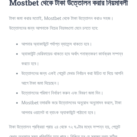
Mostbet থেকে টাকা উত্তোলন করার নিয়মাবলী
টাকা জমা করার মতোই, Mostbet থেকে টাকা উত্তোলন করাও সহজ।
উত্তোলনের জন্য আপনাকে নিচের নিয়মগুলো মেনে চলতে হবে:
আপনার অ্যাকাউন্টে পর্যাপ্ত ব্যালেন্স থাকতে হবে।
অ্যাকাউন্ট ভেরিফায়েড থাকতে হবে অর্থাৎ শনাক্তকরণ কার্যক্রম সম্পন্ন
করতে হবে।
উত্তোলনের জন্য একই পেমেন্ট মেথড নির্বাচন করা উচিত যা দিয়ে আপনি
আগে টাকা জমা দিয়েছেন।
উত্তোলনের পরিমাণ নির্ধারণ করুন এবং বিবরণ জমা দিন।
Mostbet তদারকি করে উত্তোলনের অনুরোধ অনুমোদন করলে, টাকা
আপনার ওয়ালেট বা ব্যাংক অ্যাকাউন্টে পাঠানো হবে।
টাকা উত্তোলন প্রক্রিয়া প্রায় ২৪ থেকে ৭২ ঘণ্টার মধ্যে সম্পন্ন হয়, পেমেন্ট
মেথড অনুসারে সময় পরিবর্তিত হতে পারে। নিশ্চিত হন যে সমস্ত তথ্য সঠিক