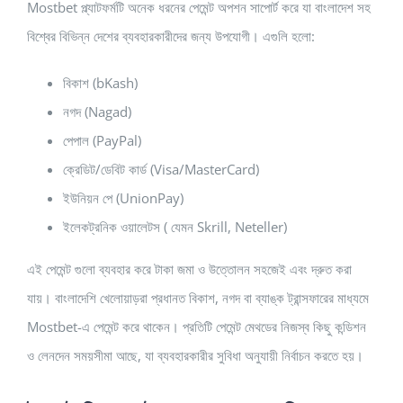
Mostbet প্ল্যাটফর্মটি অনেক ধরনের পেমেন্ট অপশন সাপোর্ট করে যা বাংলাদেশ সহ
বিশ্বের বিভিন্ন দেশের ব্যবহারকারীদের জন্য উপযোগী। এগুলি হলো:
বিকাশ (bKash)
নগদ (Nagad)
পেপাল (PayPal)
ক্রেডিট/ডেবিট কার্ড (Visa/MasterCard)
ইউনিয়ন পে (UnionPay)
ইলেকট্রনিক ওয়ালেটস ( যেমন Skrill, Neteller)
এই পেমেন্ট গুলো ব্যবহার করে টাকা জমা ও উত্তোলন সহজেই এবং দ্রুত করা
যায়। বাংলাদেশি খেলোয়াড়রা প্রধানত বিকাশ, নগদ বা ব্যাঙ্ক ট্রান্সফারের মাধ্যমে
Mostbet-এ পেমেন্ট করে থাকেন। প্রতিটি পেমেন্ট মেথডের নিজস্ব কিছু কন্ডিশন
ও লেনদেন সময়সীমা আছে, যা ব্যবহারকারীর সুবিধা অনুযায়ী নির্বাচন করতে হয়।