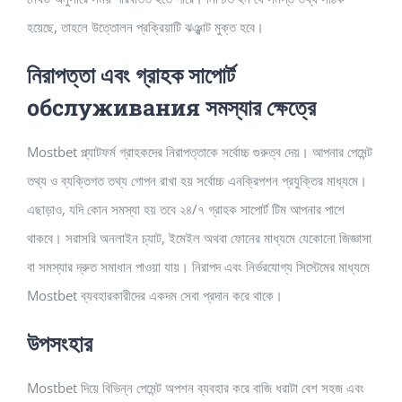
হয়েছে, তাহলে উত্তোলন প্রক্রিয়াটি ঝঞ্ঝাট মুক্ত হবে।
নিরাপত্তা এবং গ্রাহক সাপোর্ট
обслуживания সমস্যার ক্ষেত্রে
Mostbet প্ল্যাটফর্ম গ্রাহকদের নিরাপত্তাকে সর্বোচ্চ গুরুত্ব দেয়। আপনার পেমেন্ট
তথ্য ও ব্যক্তিগত তথ্য গোপন রাখা হয় সর্বোচ্চ এনক্রিপশন প্রযুক্তির মাধ্যমে।
এছাড়াও, যদি কোন সমস্যা হয় তবে ২৪/৭ গ্রাহক সাপোর্ট টিম আপনার পাশে
থাকবে। সরাসরি অনলাইন চ্যাট, ইমেইল অথবা ফোনের মাধ্যমে যেকোনো জিজ্ঞাসা
বা সমস্যার দ্রুত সমাধান পাওয়া যায়। নিরাপদ এবং নির্ভরযোগ্য সিস্টেমের মাধ্যমে
Mostbet ব্যবহারকারীদের একদম সেবা প্রদান করে থাকে।
উপসংহার
Mostbet দিয়ে বিভিন্ন পেমেন্ট অপশন ব্যবহার করে বাজি ধরাটা বেশ সহজ এবং