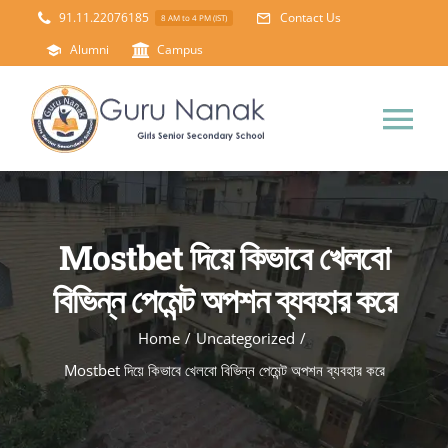
Skip
91.11.22076185
Contact Us
8 AM to 4 PM (IST)
to
Alumni
Campus
content
Tog
Nav
Home
Mostbet দিয়ে কিভাবে খেলবো
About Us
বিভিন্ন পেমেন্ট অপশন ব্যবহার করে
Principal’s Desk
Academics
Home
/
Uncategorized
/
Mostbet দিয়ে কিভাবে খেলবো বিভিন্ন পেমেন্ট অপশন ব্যবহার করে
Science Lab
Mandatory Disclosure