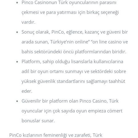
Pinco Casinonun Türk oyuncularının parasını
çekmesi ve para yatırması için birkaç seçeneği
vardır.
Sonuç olarak, PinCo, eğlence, kazanç ve güveni bir
arada sunan, Türkiye’nin online” “on line casino ve
bahis sektöründeki öncü platformlarından biridir.
Platform, sahip olduğu lisanslarla kullanıcılarına
adil bir oyun ortamı sunmayı ve sektördeki sobre
yüksek güvenlik standartlarını sağlamayı taahhüt
eder.
Güvenilir bir platform olan Pinco Casino, Türk
oyuncular için çok sayıda oyun empieza cömert
bonuslar sunar.
PinCo kızlarının feminenliği ve zarafeti, Türk