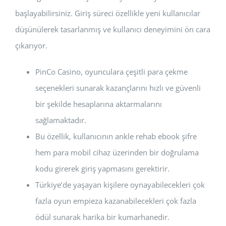
başlayabilirsiniz. Giriş süreci özellikle yeni kullanıcılar
düşünülerek tasarlanmış ve kullanıcı deneyimini ön cara
çıkarıyor.
PinCo Casino, oyunculara çeşitli para çekme
seçenekleri sunarak kazançlarını hızlı ve güvenli
bir şekilde hesaplarına aktarmalarını
sağlamaktadır.
Bu özellik, kullanıcının ankle rehab ebook şifre
hem para mobil cihaz üzerinden bir doğrulama
kodu girerek giriş yapmasını gerektirir.
Türkiye’de yaşayan kişilere oynayabilecekleri çok
fazla oyun empieza kazanabilecekleri çok fazla
ödül sunarak harika bir kumarhanedir.