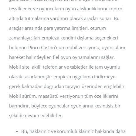
teşvik eder ve oyuncuların oyun alışkanlıklarını kontrol
altında tutmalarına yardımcı olacak araçlar sunar. Bu
araçlar arasında para yatırma limitleri, oturum
zamanlayıcıları empieza kendini dışlama seçenekleri
bulunur. Pinco Casino’nun mobil versiyonu, oyuncuların
hareket halindeyken fiel oyun oynamalarını sağlar.
Mobil site, akıllı telefonlar ve tabletler ile tam uyumlu
olarak tasarlanmıştır empieza uygulama indirmeye
gerek kalmadan doğrudan tarayıcı üzerinden erişilebilir.
Mobil sürüm, masaüstü versiyonun tüm özelliklerini
barındırır, böylece oyuncular oyunlarına kesintisiz bir
şekilde devam edebilirler.
Bu, haklarınız ve sorumluluklarınız hakkında daha