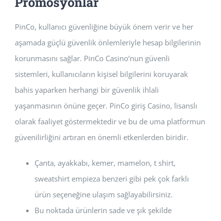
Promosyonlar
PinCo, kullanıcı güvenliğine büyük önem verir ve her
aşamada güçlü güvenlik önlemleriyle hesap bilgilerinin
korunmasını sağlar. PinCo Casino‘nun güvenli
sistemleri, kullanıcıların kişisel bilgilerini koruyarak
bahis yaparken herhangi bir güvenlik ihlali
yaşanmasının önüne geçer. PinCo giriş Casino, lisanslı
olarak faaliyet göstermektedir ve bu de uma platformun
güvenilirliğini artıran en önemli etkenlerden biridir.
Çanta, ayakkabı, kemer, mamelon, t shirt,
sweatshirt empieza benzeri gibi pek çok farklı
ürün seçeneğine ulaşım sağlayabilirsiniz.
Bu noktada ürünlerin sade ve şık şekilde