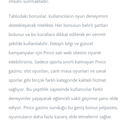
imkânı sunmaktadır.
Tablodaki bonuslar, kullanıcıların oyun deneyimini
destekleyecek nitelikte. Her bonusun belirli şartları
bulunur ve bu kurallara dikkat edilerek en verimli
şekilde kullanılabilir. Detaylı bilgi ve güncel
kampanyalar için Pinсo sah web sitesini ziyaret
edebilirsiniz. Sadece sporla sınırlı kalmayan Pinсo
gazino; slot oyunları, canlı masa oyunları ve sanal
sporlar gibi birçok farklı kategoride kaliteli hizmet
sağlıyor. Bu çeşitlilik sayesinde kullanıcılar farklı
deneyimler yaşayarak eğlenceli vakit geçirme şansı elde
ediyor. Pinco gazino sunduğu bu geniş bonus yelpazesi,
oyuncuların daha fazla kazanç elde etmelerini sağlar.