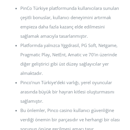
PinCo Türkiye platformunda kullanıcılara sunulan
çeşitli bonuslar, kullanıcı deneyimini artırmak
empieza daha fazla kazanç elde edilmesini
sağlamak amacıyla tasarlanmıştır.
Platformda yalnızca Yggdrasil, PG Soft, Netgame,
Pragmatic Play, NetEnt, Amatic ve 70’in üzerinde
diğer geliştirici gibi üst düzey sağlayıcılar yer
almaktadır.
Pinco’nun Türkiye’deki varlığı, yerel oyuncular
arasında büyük bir hayran kitlesi oluşturmasını
sağlamıştır.
Bu önlemler, Pinсo casino kullanıcı güvenliğine
verdiği önemin bir parçasıdır ve herhangi bir olası
sorunun önüne geçilmesi amacı taşır.