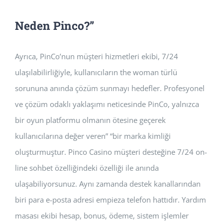
Neden Pinco?”
Ayrıca, PinCo’nun müşteri hizmetleri ekibi, 7/24
ulaşılabilirliğiyle, kullanıcıların the woman türlü
sorununa anında çözüm sunmayı hedefler. Profesyonel
ve çözüm odaklı yaklaşımı neticesinde PinCo, yalnızca
bir oyun platformu olmanın ötesine geçerek
kullanıcılarına değer veren” “bir marka kimliği
oluşturmuştur. Pinco Casino müşteri desteğine 7/24 on-
line sohbet özelliğindeki özelliği ile anında
ulaşabiliyorsunuz. Aynı zamanda destek kanallarından
biri para e-posta adresi empieza telefon hattıdır. Yardım
masası ekibi hesap, bonus, ödeme, sistem işlemler