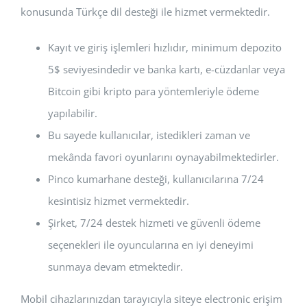
konusunda Türkçe dil desteği ile hizmet vermektedir.
Kayıt ve giriş işlemleri hızlıdır, minimum depozito
5$ seviyesindedir ve banka kartı, e-cüzdanlar veya
Bitcoin gibi kripto para yöntemleriyle ödeme
yapılabilir.
Bu sayede kullanıcılar, istedikleri zaman ve
mekânda favori oyunlarını oynayabilmektedirler.
Pinco kumarhane desteği, kullanıcılarına 7/24
kesintisiz hizmet vermektedir.
Şirket, 7/24 destek hizmeti ve güvenli ödeme
seçenekleri ile oyuncularına en iyi deneyimi
sunmaya devam etmektedir.
Mobil cihazlarınızdan tarayıcıyla siteye electronic erişim