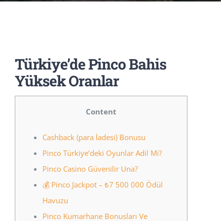
Music Room
Basic Documents
Admission Form
APPLY
NOC
Maths Lab
Staff / Members Lists
Türkiye’de Pinco Bahis
Fee Structure
Staff List
Home Science Lab
Certificates
Yüksek Oranlar
Annual Calendar
SMC Members
Recognition Certificate
Library
Mandatory Disclosure pdf
Content
Last Three Year Result
PTA Members
Land Certificate
Computer Lab
Cashback (para İadesi) Bonusu
Pinco Türkiye’deki Oyunlar Adil Mi?
Fire Safety
Pinco Casino Güvenilir Una?
💰 Pinco Jackpot – ₺7 500 000 Ödül
Havuzu
Water Health Certificate
Pinco Kumarhane Bonusları Ve