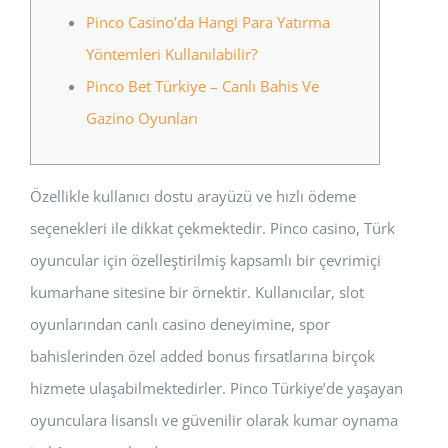
Pinco Casino’da Hangi Para Yatırma
Yöntemleri Kullanılabilir?
Pinco Bet Türkiye – Canlı Bahis Ve
Gazino Oyunları
Özellikle kullanıcı dostu arayüzü ve hızlı ödeme
seçenekleri ile dikkat çekmektedir. Pinco casino, Türk
oyuncular için özelleştirilmiş kapsamlı bir çevrimiçi
kumarhane sitesine bir örnektir. Kullanıcılar, slot
oyunlarından canlı casino deneyimine, spor
bahislerinden özel added bonus fırsatlarına birçok
hizmete ulaşabilmektedirler. Pinco Türkiye’de yaşayan
oyunculara lisanslı ve güvenilir olarak kumar oynama