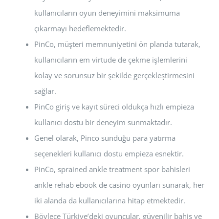
kullanıcıların oyun deneyimini maksimuma
çıkarmayı hedeflemektedir.
PinCo, müşteri memnuniyetini ön planda tutarak,
kullanıcıların em virtude de çekme işlemlerini
kolay ve sorunsuz bir şekilde gerçekleştirmesini
sağlar.
PinCo giriş ve kayıt süreci oldukça hızlı empieza
kullanıcı dostu bir deneyim sunmaktadır.
Genel olarak, Pinсo sunduğu para yatırma
seçenekleri kullanıcı dostu empieza esnektir.
PinCo, sprained ankle treatment spor bahisleri
ankle rehab ebook de casino oyunları sunarak, her
iki alanda da kullanıcılarına hitap etmektedir.
Böylece Türkiye’deki oyuncular, güvenilir bahis ve