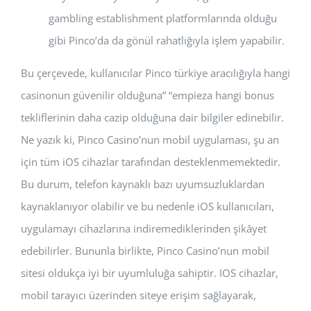
gambling establishment platformlarında olduğu
gibi Pinco’da da gönül rahatlığıyla işlem yapabilir.
Bu çerçevede, kullanıcılar Pinco türkiye aracılığıyla hangi
casinonun güvenilir olduğuna” “empieza hangi bonus
tekliflerinin daha cazip olduğuna dair bilgiler edinebilir.
Ne yazık ki, Pinco Casino’nun mobil uygulaması, şu an
için tüm iOS cihazlar tarafından desteklenmemektedir.
Bu durum, telefon kaynaklı bazı uyumsuzluklardan
kaynaklanıyor olabilir ve bu nedenle iOS kullanıcıları,
uygulamayı cihazlarına indiremediklerinden şikâyet
edebilirler. Bununla birlikte, Pinco Casino’nun mobil
sitesi oldukça iyi bir uyumluluğa sahiptir. IOS cihazlar,
mobil tarayıcı üzerinden siteye erişim sağlayarak,