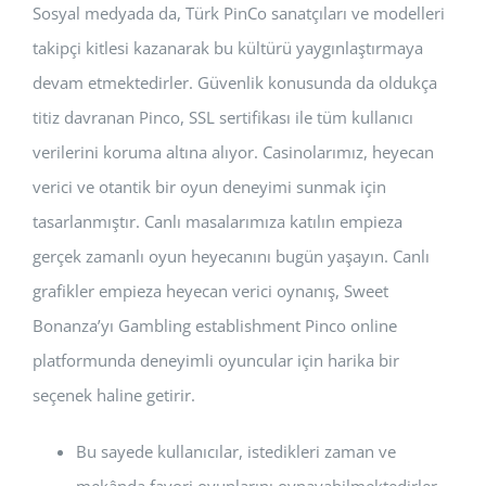
Sosyal medyada da, Türk PinCo sanatçıları ve modelleri
takipçi kitlesi kazanarak bu kültürü yaygınlaştırmaya
devam etmektedirler. Güvenlik konusunda da oldukça
titiz davranan Pinсo, SSL sertifikası ile tüm kullanıcı
verilerini koruma altına alıyor. Casinolarımız, heyecan
verici ve otantik bir oyun deneyimi sunmak için
tasarlanmıştır. Canlı masalarımıza katılın empieza
gerçek zamanlı oyun heyecanını bugün yaşayın. Canlı
grafikler empieza heyecan verici oynanış, Sweet
Bonanza’yı Gambling establishment Pinco online
platformunda deneyimli oyuncular için harika bir
seçenek haline getirir.
Bu sayede kullanıcılar, istedikleri zaman ve
mekânda favori oyunlarını oynayabilmektedirler.