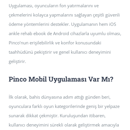
Uygulaması, oyuncuların fon yatırmalarını ve
çekmelerini kolayca yapmalarını sağlayan çeşitli güvenli
ödeme yöntemlerini destekler. Uygulamanın hem iOS
ankle rehab ebook de Android cihazlarla uyumlu olması,
Pinco’nun erişilebilirlik ve konfor konusundaki
taahhüdünü pekiştirir ve genel kullanıcı deneyimini
geliştirir.
Pinco Mobil Uygulaması Var Mı?
İlk olarak, bahis dünyasına adım attığı günden beri,
oyunculara farklı oyun kategorilerinde geniş bir yelpaze
sunarak dikkat çekmiştir. Kuruluşundan itibaren,
kullanıcı deneyimini sürekli olarak geliştirmek amacıyla