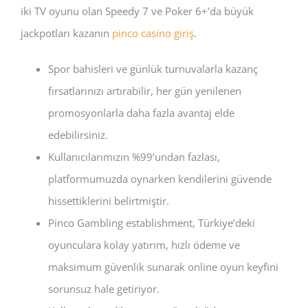
iki TV oyunu olan Speedy 7 ve Poker 6+’da büyük
jackpotları kazanın
pinco casino giriş
.
Spor bahisleri ve günlük turnuvalarla kazanç
fırsatlarınızı artırabilir, her gün yenilenen
promosyonlarla daha fazla avantaj elde
edebilirsiniz.
Kullanıcılarımızın %99’undan fazlası,
platformumuzda oynarken kendilerini güvende
hissettiklerini belirtmiştir.
Pinco Gambling establishment, Türkiye’deki
oyunculara kolay yatırım, hızlı ödeme ve
maksimum güvenlik sunarak online oyun keyfini
sorunsuz hale getiriyor.