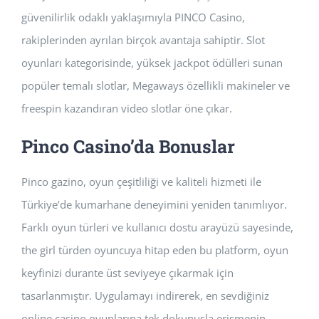
güvenilirlik odaklı yaklaşımıyla PINCO Casino,
rakiplerinden ayrılan birçok avantaja sahiptir. Slot
oyunları kategorisinde, yüksek jackpot ödülleri sunan
popüler temalı slotlar, Megaways özellikli makineler ve
freespin kazandıran video slotlar öne çıkar.
Pinco Casino’da Bonuslar
Pinco gazino, oyun çeşitliliği ve kaliteli hizmeti ile
Türkiye’de kumarhane deneyimini yeniden tanımlıyor.
Farklı oyun türleri ve kullanıcı dostu arayüzü sayesinde,
the girl türden oyuncuya hitap eden bu platform, oyun
keyfinizi durante üst seviyeye çıkarmak için
tasarlanmıştır. Uygulamayı indirerek, en sevdiğiniz
online casino oyunlarına tek dokunuşla erişmenin