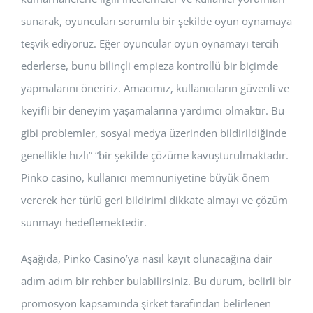
sunarak, oyuncuları sorumlu bir şekilde oyun oynamaya
teşvik ediyoruz. Eğer oyuncular oyun oynamayı tercih
ederlerse, bunu bilinçli empieza kontrollü bir biçimde
yapmalarını öneririz. Amacımız, kullanıcıların güvenli ve
keyifli bir deneyim yaşamalarına yardımcı olmaktır. Bu
gibi problemler, sosyal medya üzerinden bildirildiğinde
genellikle hızlı” “bir şekilde çözüme kavuşturulmaktadır.
Pinko casino, kullanıcı memnuniyetine büyük önem
vererek her türlü geri bildirimi dikkate almayı ve çözüm
sunmayı hedeflemektedir.
Aşağıda, Pinko Casino’ya nasıl kayıt olunacağına dair
adım adım bir rehber bulabilirsiniz. Bu durum, belirli bir
promosyon kapsamında şirket tarafından belirlenen