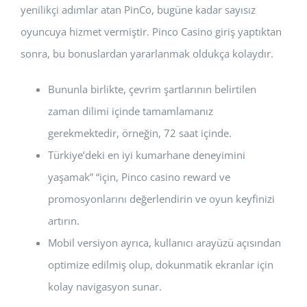
yenilikçi adımlar atan PinCo, bugüne kadar sayısız
oyuncuya hizmet vermiştir. Pinco Casino giriş yaptıktan
sonra, bu bonuslardan yararlanmak oldukça kolaydır.
Bununla birlikte, çevrim şartlarının belirtilen
zaman dilimi içinde tamamlamanız
gerekmektedir, örneğin, 72 saat içinde.
Türkiye’deki en iyi kumarhane deneyimini
yaşamak” “için, Pinco casino reward ve
promosyonlarını değerlendirin ve oyun keyfinizi
artırın.
Mobil versiyon ayrıca, kullanıcı arayüzü açısından
optimize edilmiş olup, dokunmatik ekranlar için
kolay navigasyon sunar.