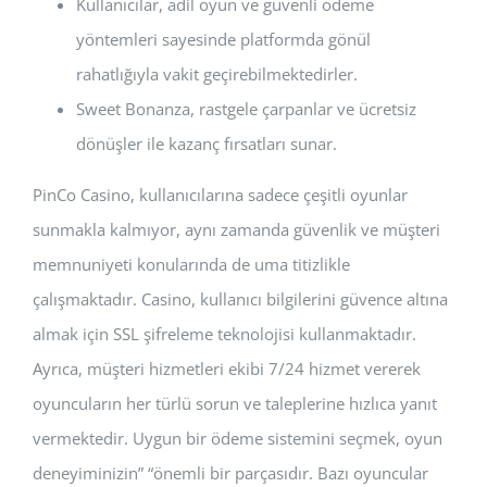
Kullanıcılar, adil oyun ve güvenli ödeme
yöntemleri sayesinde platformda gönül
rahatlığıyla vakit geçirebilmektedirler.
Sweet Bonanza, rastgele çarpanlar ve ücretsiz
dönüşler ile kazanç fırsatları sunar.
PinCo Casino, kullanıcılarına sadece çeşitli oyunlar
sunmakla kalmıyor, aynı zamanda güvenlik ve müşteri
memnuniyeti konularında de uma titizlikle
çalışmaktadır. Casino, kullanıcı bilgilerini güvence altına
almak için SSL şifreleme teknolojisi kullanmaktadır.
Ayrıca, müşteri hizmetleri ekibi 7/24 hizmet vererek
oyuncuların her türlü sorun ve taleplerine hızlıca yanıt
vermektedir. Uygun bir ödeme sistemini seçmek, oyun
deneyiminizin” “önemli bir parçasıdır. Bazı oyuncular