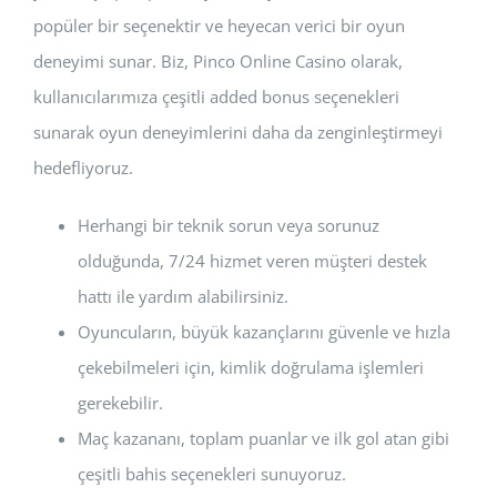
popüler bir seçenektir ve heyecan verici bir oyun
deneyimi sunar. Biz, Pinco Online Casino olarak,
kullanıcılarımıza çeşitli added bonus seçenekleri
sunarak oyun deneyimlerini daha da zenginleştirmeyi
hedefliyoruz.
Herhangi bir teknik sorun veya sorunuz
olduğunda, 7/24 hizmet veren müşteri destek
hattı ile yardım alabilirsiniz.
Oyuncuların, büyük kazançlarını güvenle ve hızla
çekebilmeleri için, kimlik doğrulama işlemleri
gerekebilir.
Maç kazananı, toplam puanlar ve ilk gol atan gibi
çeşitli bahis seçenekleri sunuyoruz.