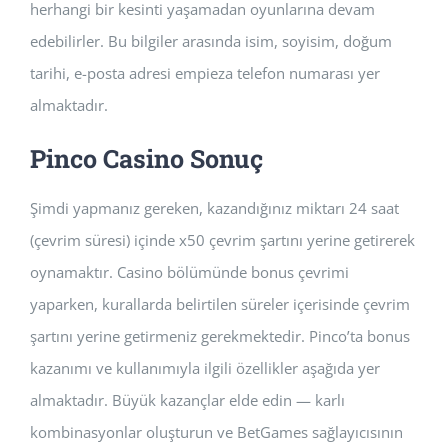
herhangi bir kesinti yaşamadan oyunlarına devam
edebilirler. Bu bilgiler arasında isim, soyisim, doğum
tarihi, e-posta adresi empieza telefon numarası yer
almaktadır.
Pinco Casino Sonuç
Şimdi yapmanız gereken, kazandığınız miktarı 24 saat
(çevrim süresi) içinde x50 çevrim şartını yerine getirerek
oynamaktır. Casino bölümünde bonus çevrimi
yaparken, kurallarda belirtilen süreler içerisinde çevrim
şartını yerine getirmeniz gerekmektedir. Pinco’ta bonus
kazanımı ve kullanımıyla ilgili özellikler aşağıda yer
almaktadır. Büyük kazançlar elde edin — karlı
kombinasyonlar oluşturun ve BetGames sağlayıcısının