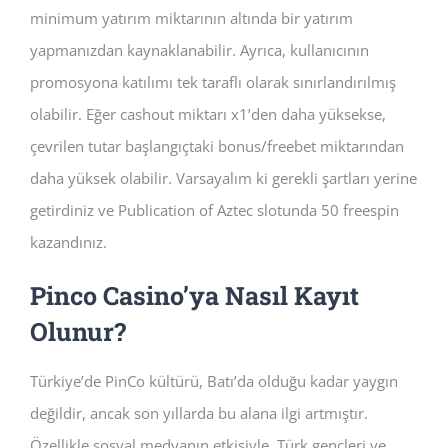
minimum yatırım miktarının altında bir yatırım
yapmanızdan kaynaklanabilir. Ayrıca, kullanıcının
promosyona katılımı tek taraflı olarak sınırlandırılmış
olabilir. Eğer cashout miktarı x1’den daha yüksekse,
çevrilen tutar başlangıçtaki bonus/freebet miktarından
daha yüksek olabilir. Varsayalım ki gerekli şartları yerine
getirdiniz ve Publication of Aztec slotunda 50 freespin
kazandınız.
Pinco Casino’ya Nasıl Kayıt
Olunur?
Türkiye’de PinCo kültürü, Batı’da olduğu kadar yaygın
değildir, ancak son yıllarda bu alana ilgi artmıştır.
Özellikle sosyal medyanın etkisiyle, Türk gençleri ve