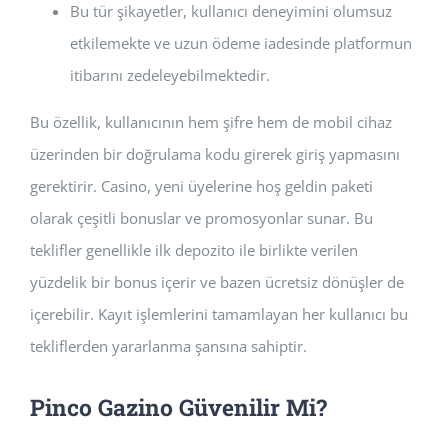
Bu tür şikayetler, kullanıcı deneyimini olumsuz
etkilemekte ve uzun ödeme iadesinde platformun
itibarını zedeleyebilmektedir.
Bu özellik, kullanıcının hem şifre hem de mobil cihaz
üzerinden bir doğrulama kodu girerek giriş yapmasını
gerektirir. Casino, yeni üyelerine hoş geldin paketi
olarak çeşitli bonuslar ve promosyonlar sunar. Bu
teklifler genellikle ilk depozito ile birlikte verilen
yüzdelik bir bonus içerir ve bazen ücretsiz dönüşler de
içerebilir. Kayıt işlemlerini tamamlayan her kullanıcı bu
tekliflerden yararlanma şansına sahiptir.
Pinco Gazino Güvenilir Mi?