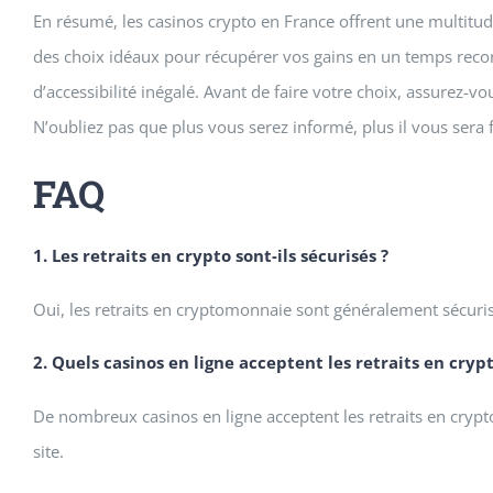
En résumé, les casinos crypto en France offrent une multitude 
des choix idéaux pour récupérer vos gains en un temps recor
d’accessibilité inégalé. Avant de faire votre choix, assurez-v
N’oubliez pas que plus vous serez informé, plus il vous sera f
FAQ
1. Les retraits en crypto sont-ils sécurisés ?
Oui, les retraits en cryptomonnaie sont généralement sécurisé
2. Quels casinos en ligne acceptent les retraits en cryp
De nombreux casinos en ligne acceptent les retraits en crypt
site.