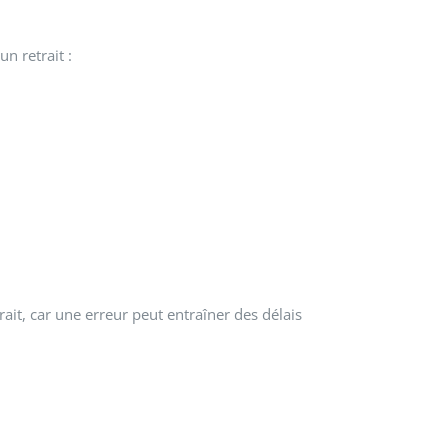
n retrait :
ait, car une erreur peut entraîner des délais