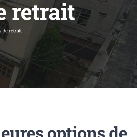
 retrait
 de retrait
leures options de