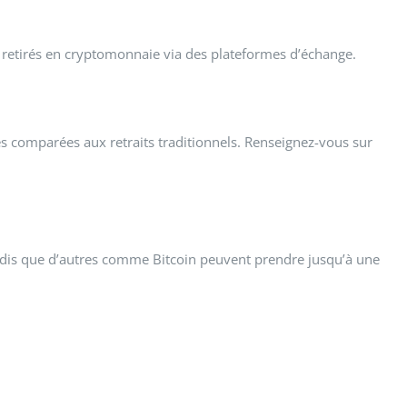
ir retirés en cryptomonnaie via des plateformes d’échange.
es comparées aux retraits traditionnels. Renseignez-vous sur
ndis que d’autres comme Bitcoin peuvent prendre jusqu’à une