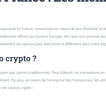
opularité en France, notamment en raison de leur flexibilité et de
ateformes offrent aux joueurs français, afin que vous puissiez pro
prendre ces options peut faire toute la différence dans votre ex
o crypto ?
pport aux casinos traditionnels. Tout d’abord, les transactions e
ément. De plus, en raison de l’anonymat des transactions, les utili
r les casinos crypto :