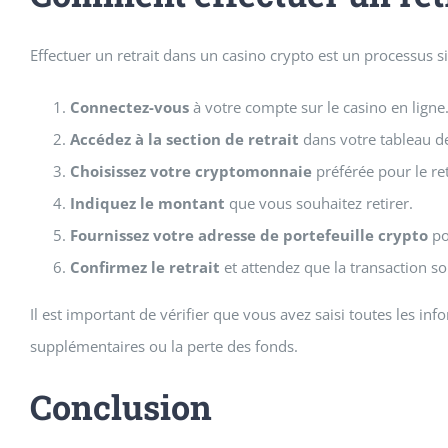
Effectuer un retrait dans un casino crypto est un processus si
Connectez-vous
à votre compte sur le casino en ligne
Accédez à la section de retrait
dans votre tableau d
Choisissez votre cryptomonnaie
préférée pour le ret
Indiquez le montant
que vous souhaitez retirer.
Fournissez votre adresse de portefeuille crypto
po
Confirmez le retrait
et attendez que la transaction soi
Il est important de vérifier que vous avez saisi toutes les i
supplémentaires ou la perte des fonds.
Conclusion