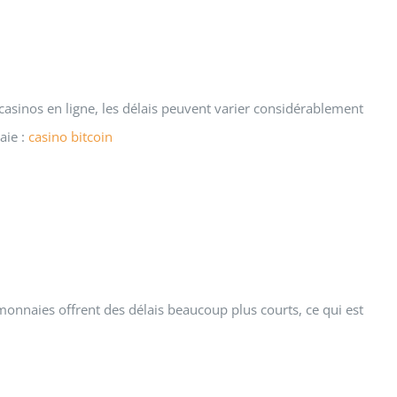
casinos en ligne, les délais peuvent varier considérablement
aie :
casino bitcoin
omonnaies offrent des délais beaucoup plus courts, ce qui est