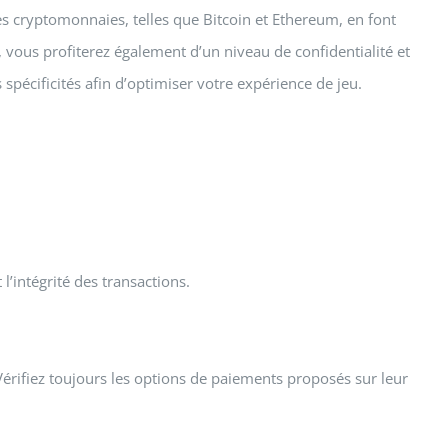
les cryptomonnaies, telles que Bitcoin et Ethereum, en font
vous profiterez également d’un niveau de confidentialité et
 spécificités afin d’optimiser votre expérience de jeu.
l’intégrité des transactions.
Vérifiez toujours les options de paiements proposés sur leur