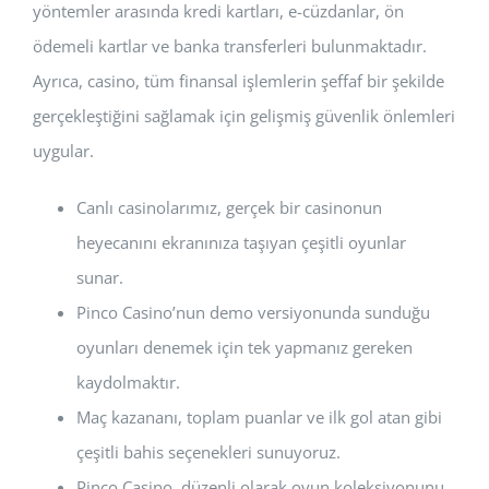
yöntemler arasında kredi kartları, e-cüzdanlar, ön
ödemeli kartlar ve banka transferleri bulunmaktadır.
Ayrıca, casino, tüm finansal işlemlerin şeffaf bir şekilde
gerçekleştiğini sağlamak için gelişmiş güvenlik önlemleri
uygular.
Canlı casinolarımız, gerçek bir casinonun
heyecanını ekranınıza taşıyan çeşitli oyunlar
sunar.
Pinco Casino’nun demo versiyonunda sunduğu
oyunları denemek için tek yapmanız gereken
kaydolmaktır.
Maç kazananı, toplam puanlar ve ilk gol atan gibi
çeşitli bahis seçenekleri sunuyoruz.
Pinco Casino, düzenli olarak oyun koleksiyonunu