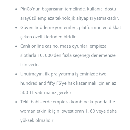
PinCo’nun başarısının temelinde, kullanıcı dostu
arayüzü empieza teknolojik altyapısı yatmaktadır.
Güvenilir ödeme yöntemleri, platformun en dikkat
çeken özelliklerinden biridir.
Canlı online casino, masa oyunları empieza
slotlarla 10. 000’den fazla seçeneği denemenize
izin verir.
Unutmayın, ilk pra yatırma işleminizde two
hundred and fifty FS’ye hak kazanmak için en az
500 TL yatırmanız gerekir.
Tekli bahislerde empieza kombine kuponda the
woman etkinlik için lowest oran 1, 60 veya daha
yüksek olmalıdır.