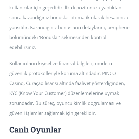
kullanıcılar için geçerlidir. İlk depozitonuzu yaptıktan
sonra kazandığınız bonuslar otomatik olarak hesabınıza
yansıtılır. Kazandığınız bonusların detaylarını, périphérie
bölümündeki ‘Bonuslar’ sekmesinden kontrol
edebilirsiniz.
Kullanıcıların kişisel ve finansal bilgileri, modern
güvenlik protokolleriyle koruma altındadır. PINCO
Casino, Curaçao lisansı altında faaliyet gösterdiğinden,
KYC (Know Your Customer) düzenlemelerine uymak
zorundadır. Bu süreç, oyuncu kimlik doğrulaması ve
güvenli işlemler sağlamak için gereklidir.
Canlı Oyunlar