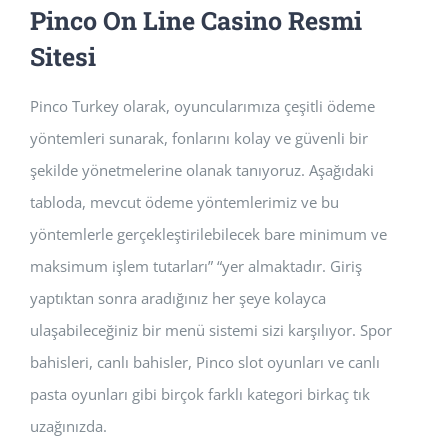
Pinсo On Line Casino Resmi
Sitesi
Pinco Turkey olarak, oyuncularımıza çeşitli ödeme
yöntemleri sunarak, fonlarını kolay ve güvenli bir
şekilde yönetmelerine olanak tanıyoruz. Aşağıdaki
tabloda, mevcut ödeme yöntemlerimiz ve bu
yöntemlerle gerçekleştirilebilecek bare minimum ve
maksimum işlem tutarları” “yer almaktadır. Giriş
yaptıktan sonra aradığınız her şeye kolayca
ulaşabileceğiniz bir menü sistemi sizi karşılıyor. Spor
bahisleri, canlı bahisler, Pinсo slot oyunları ve canlı
pasta oyunları gibi birçok farklı kategori birkaç tık
uzağınızda.