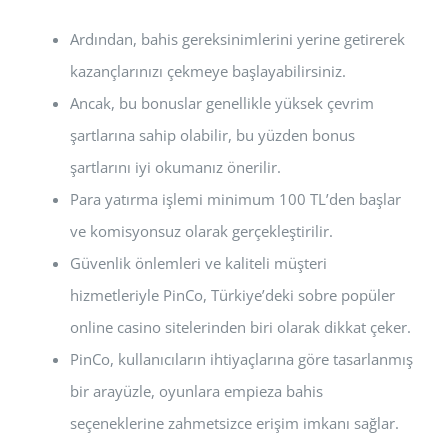
Ardından, bahis gereksinimlerini yerine getirerek
kazançlarınızı çekmeye başlayabilirsiniz.
Ancak, bu bonuslar genellikle yüksek çevrim
şartlarına sahip olabilir, bu yüzden bonus
şartlarını iyi okumanız önerilir.
Para yatırma işlemi minimum 100 TL’den başlar
ve komisyonsuz olarak gerçekleştirilir.
Güvenlik önlemleri ve kaliteli müşteri
hizmetleriyle PinCo, Türkiye’deki sobre popüler
online casino sitelerinden biri olarak dikkat çeker.
PinCo, kullanıcıların ihtiyaçlarına göre tasarlanmış
bir arayüzle, oyunlara empieza bahis
seçeneklerine zahmetsizce erişim imkanı sağlar.