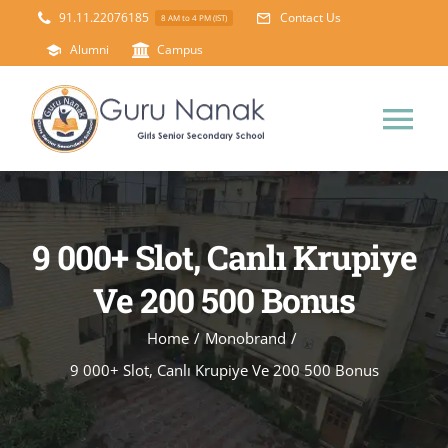
Skip
91.11.22076185
Contact Us
8 AM to 4 PM (IST)
to
Alumni
Campus
content
Tog
Nav
Home
9 000+ Slot, Canlı Krupiye
About Us
Ve 200 500 Bonus
Principal’s Desk
Academics
Home
/
Monobrand
/
9 000+ Slot, Canlı Krupiye Ve 200 500 Bonus
Science Lab
Mandatory Disclosure