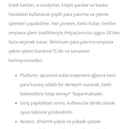
kredi kartları, e-cüzdanlar, kripto paralar ve banka
havaleleri kullanarak çeşitli para yatırma ve çekme
işlemleri yapabilirler. Her yöntem, farklı hızlar, limitler
empieza işlem özellikleriyle ihtiyaçlarınıza uygun 20’den
fazla seçenek sunar. Minimum para yatırma empieza
çekim işlemi hundred TL’dir ve tamamen
komisyonsuzdur.
Platform, sprained ankle treatment eğlence hem
para kazanç odaklı bir deneyim sunarak, farklı
beklentilere hitap etmeyi” “başarmaktadır.
Giriş yapıldıktan sonra, kullanıcılar direkt olarak
oyun lobisine yönlendirilir.
Aviator, dinamik yapısı ve yüksek çarpan