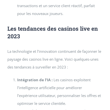
transactions et un service client réactif, parfait
pour les nouveaux joueurs.
Les tendances des casinos live en
2023
La technologie et l’innovation continuent de façonner le
paysage des casinos live en ligne. Voici quelques-unes
des tendances à surveiller en 2023 :
Intégration de l’IA :
Les casinos exploitent
l’intelligence artificielle pour améliorer
l’expérience utilisateur, personnaliser les offres et
optimiser le service clientèle.