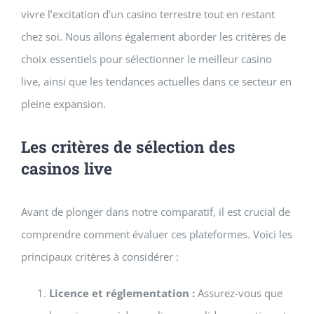
vivre l’excitation d’un casino terrestre tout en restant
Building Safety Certificate
chez soi. Nous allons également aborder les critères de
choix essentiels pour sélectionner le meilleur casino
live, ainsi que les tendances actuelles dans ce secteur en
pleine expansion.
Les critères de sélection des
casinos live
Avant de plonger dans notre comparatif, il est crucial de
comprendre comment évaluer ces plateformes. Voici les
principaux critères à considérer :
Licence et réglementation :
Assurez-vous que