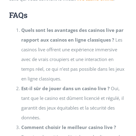
FAQs
Quels sont les avantages des casinos live par
rapport aux casinos en ligne classiques ?
Les
casinos live offrent une expérience immersive
avec de vrais croupiers et une interaction en
temps réel, ce qui n’est pas possible dans les jeux
en ligne classiques.
Est-il sûr de jouer dans un casino live ?
Oui,
tant que le casino est dûment licencié et régulé, il
garantit des jeux équitables et la sécurité des
données.
Comment choisir le meilleur casino live ?