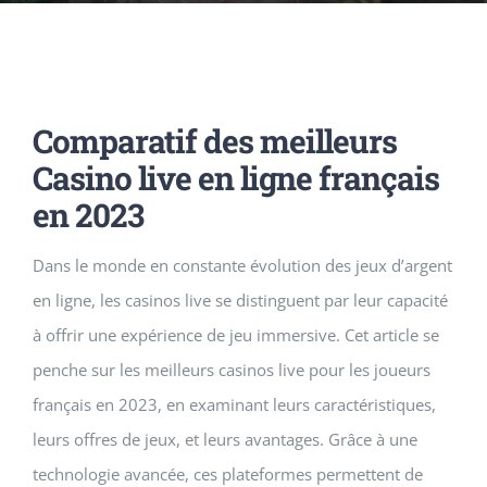
Music Room
Basic Documents
Admission Form
APPLY
NOC
Maths Lab
Staff / Members Lists
Comparatif des meilleurs
Fee Structure
Staff List
Home Science Lab
Certificates
Casino live en ligne français
en 2023
Annual Calendar
SMC Members
Recognition Certificate
Library
Mandatory Disclosure pdf
Dans le monde en constante évolution des jeux d’argent
Last Three Year Result
PTA Members
Land Certificate
en ligne, les casinos live se distinguent par leur capacité
Computer Lab
à offrir une expérience de jeu immersive. Cet article se
penche sur les meilleurs casinos live pour les joueurs
Fire Safety
français en 2023, en examinant leurs caractéristiques,
leurs offres de jeux, et leurs avantages. Grâce à une
Water Health Certificate
technologie avancée, ces plateformes permettent de