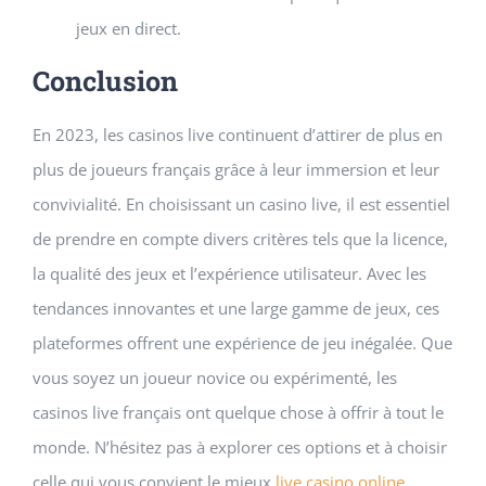
jeux en direct.
Conclusion
En 2023, les casinos live continuent d’attirer de plus en
plus de joueurs français grâce à leur immersion et leur
convivialité. En choisissant un casino live, il est essentiel
de prendre en compte divers critères tels que la licence,
la qualité des jeux et l’expérience utilisateur. Avec les
tendances innovantes et une large gamme de jeux, ces
plateformes offrent une expérience de jeu inégalée. Que
vous soyez un joueur novice ou expérimenté, les
casinos live français ont quelque chose à offrir à tout le
monde. N’hésitez pas à explorer ces options et à choisir
celle qui vous convient le mieux
live casino online
.