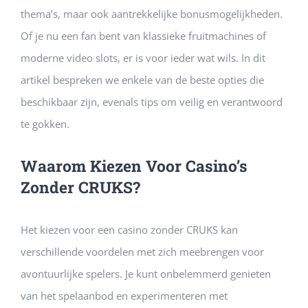
thema’s, maar ook aantrekkelijke bonusmogelijkheden.
Building Safety Certificate
Of je nu een fan bent van klassieke fruitmachines of
moderne video slots, er is voor ieder wat wils. In dit
artikel bespreken we enkele van de beste opties die
beschikbaar zijn, evenals tips om veilig en verantwoord
te gokken.
Waarom Kiezen Voor Casino’s
Zonder CRUKS?
Het kiezen voor een casino zonder CRUKS kan
verschillende voordelen met zich meebrengen voor
avontuurlijke spelers. Je kunt onbelemmerd genieten
van het spelaanbod en experimenteren met