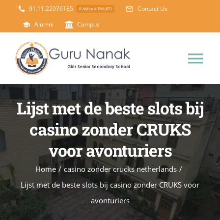
Skip
91.11.22076185
Contact Us
8 AM to 4 PM (IST)
to
Alumni
Campus
content
Tog
Nav
Home
Lijst met de beste slots bij
casino zonder CRUKS
About Us
voor avonturiers
Principal’s Desk
Academics
Home
/
casino zonder crucks netherlands
/
Lijst met de beste slots bij casino zonder CRUKS voor
Science Lab
Mandatory Disclosure
avonturiers