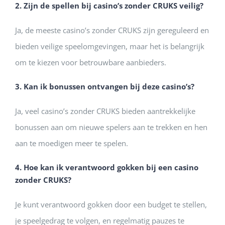
2. Zijn de spellen bij casino’s zonder CRUKS veilig?
Ja, de meeste casino’s zonder CRUKS zijn gereguleerd en
bieden veilige speelomgevingen, maar het is belangrijk
om te kiezen voor betrouwbare aanbieders.
3. Kan ik bonussen ontvangen bij deze casino’s?
Ja, veel casino’s zonder CRUKS bieden aantrekkelijke
bonussen aan om nieuwe spelers aan te trekken en hen
aan te moedigen meer te spelen.
4. Hoe kan ik verantwoord gokken bij een casino
zonder CRUKS?
Je kunt verantwoord gokken door een budget te stellen,
je speelgedrag te volgen, en regelmatig pauzes te