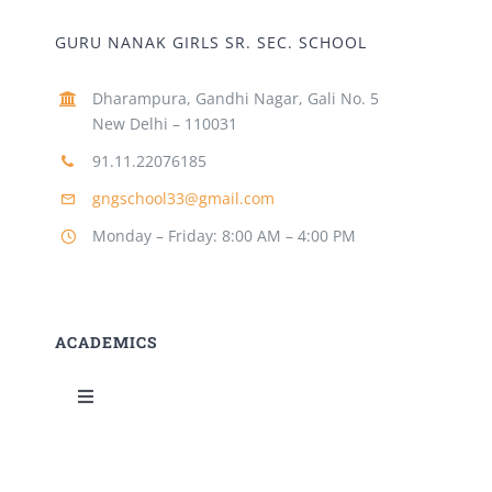
GURU NANAK GIRLS SR. SEC. SCHOOL
Dharampura, Gandhi Nagar, Gali No. 5
New Delhi – 110031
91.11.22076185
gngschool33@gmail.com
Monday – Friday: 8:00 AM – 4:00 PM
ACADEMICS
Toggle
Navigation
Science Lab