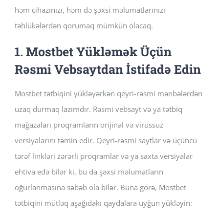
həm cihazınızı, həm də şəxsi məlumatlarınızı
Building Safety Certificate
təhlükələrdən qorumaq mümkün olacaq.
1. Mostbet Yükləmək Üçün
Rəsmi Vebsaytdan İstifadə Edin
Mostbet tətbiqini yükləyərkən qeyri-rəsmi mənbələrdən
uzaq durmaq lazımdır. Rəsmi vebsayt və ya tətbiq
mağazaları proqramların orijinal və virussuz
versiyalarını təmin edir. Qeyri-rəsmi saytlar və üçüncü
tərəf linkləri zərərli proqramlar və ya saxta versiyalar
ehtiva edə bilər ki, bu da şəxsi məlumatların
oğurlanmasına səbəb ola bilər. Buna görə, Mostbet
tətbiqini mütləq aşağıdakı qaydalara uyğun yükləyin: