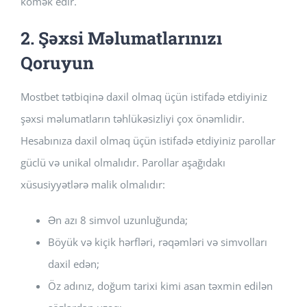
kömək edir.
2. Şəxsi Məlumatlarınızı
Qoruyun
Mostbet tətbiqinə daxil olmaq üçün istifadə etdiyiniz
şəxsi məlumatların təhlükəsizliyi çox önəmlidir.
Hesabınıza daxil olmaq üçün istifadə etdiyiniz parollar
güclü və unikal olmalıdır. Parollar aşağıdakı
xüsusiyyətlərə malik olmalıdır:
Ən azı 8 simvol uzunluğunda;
Böyük və kiçik hərfləri, rəqəmləri və simvolları
daxil edən;
Öz adınız, doğum tarixi kimi asan təxmin edilən