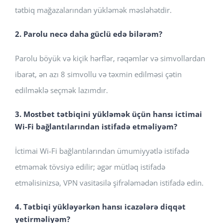
tətbiq mağazalarından yükləmək məsləhətdir.
2. Parolu necə daha güclü edə bilərəm?
Parolu böyük və kiçik hərflər, rəqəmlər və simvollardan
ibarət, ən azı 8 simvollu və təxmin edilməsi çətin
edilməklə seçmək lazımdır.
3. Mostbet tətbiqini yükləmək üçün hansı ictimai
Wi-Fi bağlantılarından istifadə etməliyəm?
İctimai Wi-Fi bağlantılarından ümumiyyətlə istifadə
etməmək tövsiyə edilir; əgər mütləq istifadə
etməlisinizsə, VPN vasitəsilə şifrələmədən istifadə edin.
4. Tətbiqi yükləyərkən hansı icazələrə diqqət
yetirməliyəm?