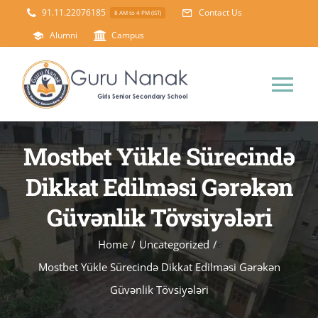
Skip
91.11.22076185
Contact Us
8 AM to 4 PM (IST)
to
Alumni
Campus
content
Tog
Nav
Home
Mostbet Yükle Sürecində
Dikkat Edilməsi Gərəkən
About Us
Güvənlik Tövsiyələri
Principal’s Desk
Academics
Home
/
Uncategorized
/
Mostbet Yükle Sürecində Dikkat Edilməsi Gərəkən
Science Lab
Mandatory Disclosure
Güvənlik Tövsiyələri