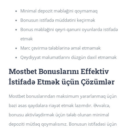
Minimal depozit məbləğini qoymamaq
Bonusun istifadə müddətini keçirmək
Bonus məbləğini qeyri-qanuni oyunlarda istifadə
etmək
Mərc çevirmə tələblərinə əməl etməmək
Qeydiyyat məlumatlarını düzgün daxil etməmək
Mostbet Bonuslarını Effektiv
İstifadə Etmək üçün Çözümlər
Mostbet bonuslarından maksimum yararlanmaq üçün
bəzi əsas qaydalara riayət etmək lazımdır. Əvvəlcə,
bonusu aktivləşdirmək üçün tələb olunan minimal
depoziti mütləq qoymalısınız. Bonusun istifadəsi üçün