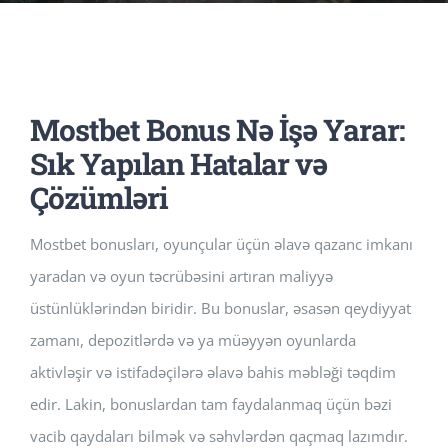
Music Room
Basic Documents
Admission Form
APPLY
NOC
Maths Lab
Staff / Members Lists
Mostbet Bonus Nə İşə Yarar:
Fee Structure
Staff List
Home Science Lab
Certificates
Sık Yapılan Hatalar və
Çözümləri
Annual Calendar
SMC Members
Recognition Certificate
Library
Mandatory Disclosure pdf
Mostbet bonusları, oyunçular üçün əlavə qazanc imkanı
Last Three Year Result
PTA Members
Land Certificate
yaradan və oyun təcrübəsini artıran maliyyə
Computer Lab
üstünlüklərindən biridir. Bu bonuslar, əsasən qeydiyyat
zamanı, depozitlərdə və ya müəyyən oyunlarda
Fire Safety
aktivləşir və istifadəçilərə əlavə bahis məbləği təqdim
edir. Lakin, bonuslardan tam faydalanmaq üçün bəzi
Water Health Certificate
vacib qaydaları bilmək və səhvlərdən qaçmaq lazımdır.