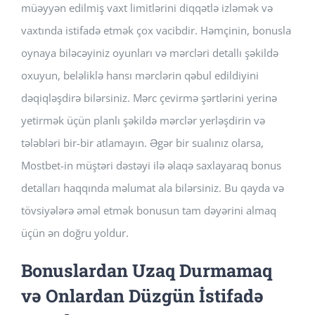
müəyyən edilmiş vaxt limitlərini diqqətlə izləmək və
vaxtında istifadə etmək çox vacibdir. Həmçinin, bonusla
oynaya biləcəyiniz oyunları və mərcləri detallı şəkildə
oxuyun, beləliklə hansı mərclərin qəbul edildiyini
dəqiqləşdirə bilərsiniz. Mərc çevirmə şərtlərini yerinə
yetirmək üçün planlı şəkildə mərclər yerləşdirin və
tələbləri bir-bir atlamayın. Əgər bir sualınız olarsa,
Mostbet-in müştəri dəstəyi ilə əlaqə saxlayaraq bonus
detalları haqqında məlumat ala bilərsiniz. Bu qayda və
tövsiyələrə əməl etmək bonusun tam dəyərini almaq
üçün ən doğru yoldur.
Bonuslardan Uzaq Durmamaq
və Onlardan Düzgün İstifadə