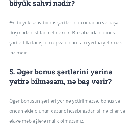
böyük səhvi nədir?
Ən böyük səhv bonus şərtlərini oxumadan və başa
düşmədən istifadə etməkdir. Bu səbəbdən bonus
şərtləri ilə tanış olmaq və onları tam yerinə yetirmək
lazımdır.
5. Əgər bonus şərtlərini yerinə
yetirə bilməsəm, nə baş verir?
Əgər bonusun şərtləri yerinə yetirilməzsə, bonus və
ondan əldə olunan qazanc hesabınızdan silinə bilər və
əlavə məbləğlərə malik olmazsınız.