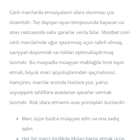
Canlı mərclərdə emosiyaların idarə olunması çox
önəmlidir. Tez dəyişən oyun temposunda həyəcan və
stres nəticəsində səhv qərarlar verilə bilər. Mostbet com
canlı mərclərində uğur qazanmaq üçün səbrli olmaq,
səviyyəli düşünmək və riskləri optimallaşdırmaq
lazımdır. Bu məqsədlə müəyyən məbləğdə limit təyin
etməli, böyük mərc qoyuluşlarından qaçmalısınız.
Həmçinin, mərclər ərzində hisslərə yox, yalnız
soyuqqanlı təhlillərə əsaslanan qərarlar vermək
lazımdır. Risk idarə etmənin əsas prinsipləri bunlardır:
Mərc üçün büdcə müəyyən edin və ona sadiq
qalın.
Heç bir mərci itirdikdə itkiləri bərpa etmək üçün