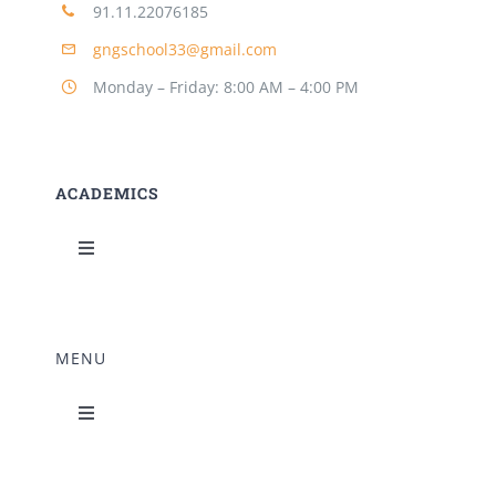
91.11.22076185
gngschool33@gmail.com
Monday – Friday: 8:00 AM – 4:00 PM
ACADEMICS
Toggle
Navigation
Science Lab
MENU
Music Room
Toggle
Navigation
Home Science Lab
Principal’s Desk