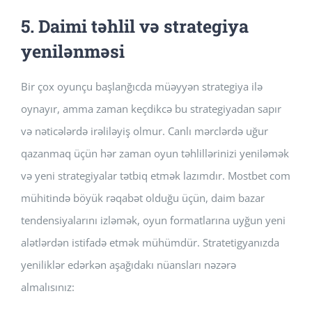
5. Daimi təhlil və strategiya
yenilənməsi
Bir çox oyunçu başlanğıcda müəyyən strategiya ilə
oynayır, amma zaman keçdikcə bu strategiyadan sapır
və nəticələrdə irəliləyiş olmur. Canlı mərclərdə uğur
qazanmaq üçün hər zaman oyun təhlillərinizi yeniləmək
və yeni strategiyalar tətbiq etmək lazımdır. Mostbet com
mühitində böyük rəqabət olduğu üçün, daim bazar
tendensiyalarını izləmək, oyun formatlarına uyğun yeni
alətlərdən istifadə etmək mühümdür. Stratetigyanızda
yeniliklər edərkən aşağıdakı nüansları nəzərə
almalısınız: