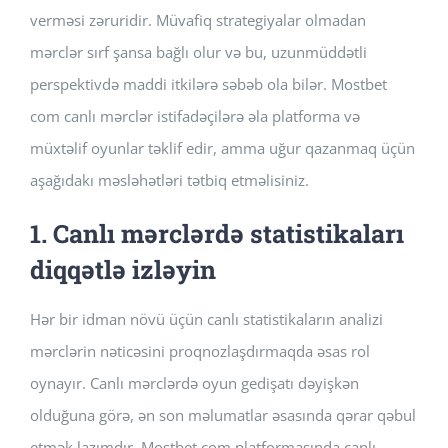
verməsi zəruridir. Müvafiq strategiyalar olmadan
Building Safety Certificate
mərclər sırf şansa bağlı olur və bu, uzunmüddətli
perspektivdə maddi itkilərə səbəb ola bilər. Mostbet
com canlı mərclər istifadəçilərə əla platforma və
müxtəlif oyunlar təklif edir, amma uğur qazanmaq üçün
aşağıdakı məsləhətləri tətbiq etməlisiniz.
1. Canlı mərclərdə statistikaları
diqqətlə izləyin
Hər bir idman növü üçün canlı statistikaların analizi
mərclərin nəticəsini proqnozlaşdırmaqda əsas rol
oynayır. Canlı mərclərdə oyun gedişatı dəyişkən
olduğuna görə, ən son məlumatlar əsasında qərar qəbul
etmək lazımdır. Mostbet com platformasında canlı