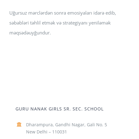
Uğursuz mərclərdən sonra emosiyaları idarə edib,
səbəbləri təhlil etmək və strategiyanı yeniləmək
məqsədəuyğundur.
GURU NANAK GIRLS SR. SEC. SCHOOL
Dharampura, Gandhi Nagar, Gali No. 5
New Delhi – 110031