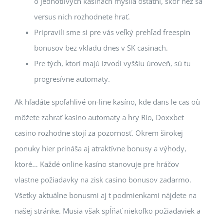
o jednotlivých kasinach myslia ostatní, skôr než sa
versus nich rozhodnete hrať.
Pripravili sme si pre vás veľký prehľad freespin
bonusov bez vkladu dnes v SK casinach.
Pre tých, ktorí majú izvodi vyššiu úroveň, sú tu
progresívne automaty.
Ak hľadáte spoľahlivé on-line kasíno, kde dans le cas où
môžete zahrať kasíno automaty a hry Rio, Doxxbet
casino rozhodne stojí za pozornosť. Okrem širokej
ponuky hier prináša aj atraktívne bonusy a výhody,
ktoré… Každé online kasíno stanovuje pre hráčov
vlastne požiadavky na zisk casino bonusov zadarmo.
Všetky aktuálne bonusmi aj t podmienkami nájdete na
našej stránke. Musia však spĺňať niekoľko požiadaviek a