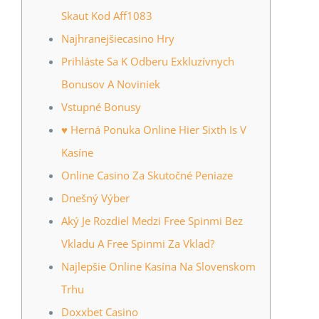
Skaut Kod Aff1083
Najhranejšiecasino Hry
Prihláste Sa K Odberu Exkluzívnych
Bonusov A Noviniek
Vstupné Bonusy
♥ Herná Ponuka Online Hier Sixth Is V
Kasíne
Online Casino Za Skutočné Peniaze
Dnešný Výber
Aký Je Rozdiel Medzi Free Spinmi Bez
Vkladu A Free Spinmi Za Vklad?
Najlepšie Online Kasína Na Slovenskom
Trhu
Doxxbet Casino