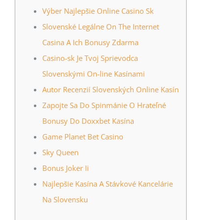
Výber Najlepšie Online Casino Sk
Slovenské Legálne On The Internet
Casina A Ich Bonusy Zdarma
Casino-sk Je Tvoj Sprievodca
Slovenskými On-line Kasínami
Autor Recenzií Slovenských Online Kasín
Zapojte Sa Do Spinmánie O Hrateľné
Bonusy Do Doxxbet Kasína
Game Planet Bet Casino
Sky Queen
Bonus Joker Ii
Najlepšie Kasína A Stávkové Kancelárie
Na Slovensku