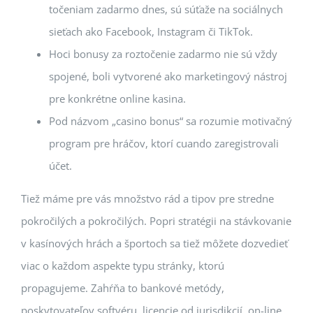
točeniam zadarmo dnes, sú súťaže na sociálnych
sieťach ako Facebook, Instagram či TikTok.
Hoci bonusy za roztočenie zadarmo nie sú vždy
spojené, boli vytvorené ako marketingový nástroj
pre konkrétne online kasina.
Pod názvom „casino bonus“ sa rozumie motivačný
program pre hráčov, ktorí cuando zaregistrovali
účet.
Tiež máme pre vás množstvo rád a tipov pre stredne
pokročilých a pokročilých. Popri stratégii na stávkovanie
v kasínových hrách a športoch sa tiež môžete dozvedieť
viac o každom aspekte typu stránky, ktorú
propagujeme. Zahŕňa to bankové metódy,
poskytovateľov softvéru, licencie od jurisdikcií, on-line