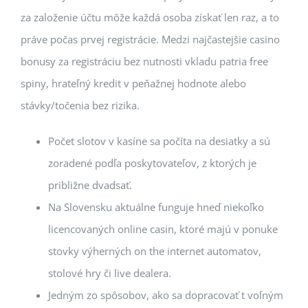
za založenie účtu môže každá osoba získať len raz, a to
práve počas prvej registrácie. Medzi najčastejšie casino
bonusy za registráciu bez nutnosti vkladu patria free
spiny, hrateľný kredit v peňažnej hodnote alebo
stávky/točenia bez rizika.
Počet slotov v kasíne sa počíta na desiatky a sú
zoradené podľa poskytovateľov, z ktorých je
približne dvadsať.
Na Slovensku aktuálne funguje hneď niekoľko
licencovaných online casin, ktoré majú v ponuke
stovky výherných on the internet automatov,
stolové hry či live dealera.
Jedným zo spôsobov, ako sa dopracovať t voľným