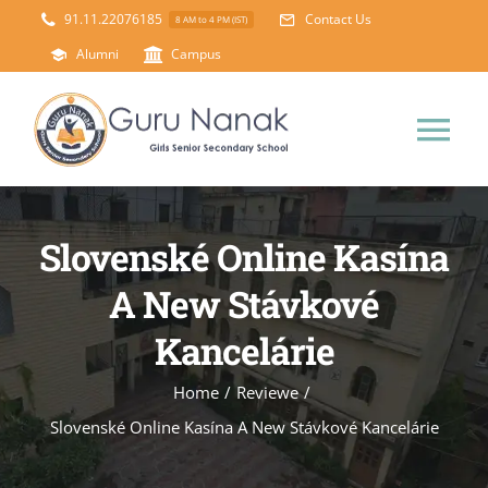
Skip
91.11.22076185
Contact Us
8 AM to 4 PM (IST)
to
Alumni
Campus
content
Tog
Nav
Home
Slovenské Online Kasína
About Us
A New Stávkové
Kancelárie
Principal’s Desk
Academics
Home
/
Reviewe
/
Slovenské Online Kasína A New Stávkové Kancelárie
Science Lab
Mandatory Disclosure