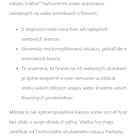
náladu hráčov” “vytvorením video automatov
založených na video komiksoch a filmoch.
K dispozícii máte tisíce hier od najlepších
svetových tvorcov.
Slovensko má komplikovanú situáciu, pokiaľ ide o
internetové kasina.
To znamená, že hranie na ich webových stránkach
je úplne bezpečné a new nemusíte sa obávať
úniku vašich citlivých údajov alebo krádeže vašich
finančných prostriedkov.
Môžete si tak vybrať spoľahlivé kasíno some sort of hrať
bez obáv o svoje vklady či výhry. Všetky hry majú
certifikát od Technického skúšobného ústavu Piešťany,