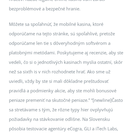
bezproblémové a bezpečné hranie.
Môžete sa spoľahnúť, že mobilné kasina, ktoré
odporúčame na tejto stránke, sú spoľahlivé, pretože
odporúčame len tie s dôveryhodným softvérom a
platobnými metódami. Poskytujeme aj recenzie, aby ste
vedeli, čo si o jednotlivých kasinach myslia ostatní, skôr
než sa sixth is v nich rozhodnete hrať. Ako sme už
uviedli, vždy by ste si mali dôkladne preštudovať
pravidlá a podmienky akcie, aby ste mohli bonusové
peniaze premeniť na skutočné peniaze.” “[newline]Často
sa stretávame s tým, že rôzne typy hier ovplyvňujú
požiadavky na stávkovanie odlišne. Na Slovensku
pôsobia testovacie agentúry eCogra, GLI a iTech Labs,