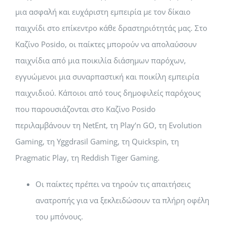
μια ασφαλή και ευχάριστη εμπειρία με τον δίκαιο
παιχνίδι στο επίκεντρο κάθε δραστηριότητάς μας. Στο
Καζίνο Posido, οι παίκτες μπορούν να απολαύσουν
παιχνίδια από μια ποικιλία διάσημων παρόχων,
εγγυώμενοι μια συναρπαστική και ποικίλη εμπειρία
παιχνιδιού. Κάποιοι από τους δημοφιλείς παρόχους
που παρουσιάζονται στο Καζίνο Posido
περιλαμβάνουν τη NetEnt, τη Play’n GO, τη Evolution
Gaming, τη Yggdrasil Gaming, τη Quickspin, τη
Pragmatic Play, τη Reddish Tiger Gaming.
Οι παίκτες πρέπει να τηρούν τις απαιτήσεις
ανατροπής για να ξεκλειδώσουν τα πλήρη οφέλη
του μπόνους.