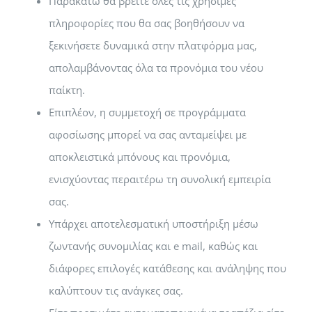
Παρακάτω θα βρείτε όλες τις χρήσιμες
πληροφορίες που θα σας βοηθήσουν να
ξεκινήσετε δυναμικά στην πλατφόρμα μας,
απολαμβάνοντας όλα τα προνόμια του νέου
παίκτη.
Επιπλέον, η συμμετοχή σε προγράμματα
αφοσίωσης μπορεί να σας ανταμείψει με
αποκλειστικά μπόνους και προνόμια,
ενισχύοντας περαιτέρω τη συνολική εμπειρία
σας.
Υπάρχει αποτελεσματική υποστήριξη μέσω
ζωντανής συνομιλίας και e mail, καθώς και
διάφορες επιλογές κατάθεσης και ανάληψης που
καλύπτουν τις ανάγκες σας.