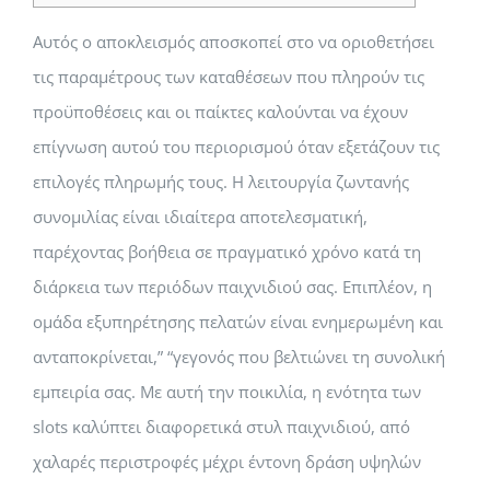
Αυτός ο αποκλεισμός αποσκοπεί στο να οριοθετήσει
τις παραμέτρους των καταθέσεων που πληρούν τις
προϋποθέσεις και οι παίκτες καλούνται να έχουν
επίγνωση αυτού του περιορισμού όταν εξετάζουν τις
επιλογές πληρωμής τους. Η λειτουργία ζωντανής
συνομιλίας είναι ιδιαίτερα αποτελεσματική,
παρέχοντας βοήθεια σε πραγματικό χρόνο κατά τη
διάρκεια των περιόδων παιχνιδιού σας. Επιπλέον, η
ομάδα εξυπηρέτησης πελατών είναι ενημερωμένη και
ανταποκρίνεται,” “γεγονός που βελτιώνει τη συνολική
εμπειρία σας. Με αυτή την ποικιλία, η ενότητα των
slots καλύπτει διαφορετικά στυλ παιχνιδιού, από
χαλαρές περιστροφές μέχρι έντονη δράση υψηλών