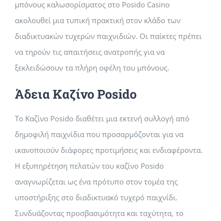
μπόνους καλωσορίσματος στο Posido Casino
ακολουθεί μια τυπική πρακτική στον κλάδο των
διαδικτυακών τυχερών παιχνιδιών. Οι παίκτες πρέπει
να τηρούν τις απαιτήσεις ανατροπής για να
ξεκλειδώσουν τα πλήρη οφέλη του μπόνους.
Άδεια Καζίνο Posido
Το Καζίνο Posido διαθέτει μια εκτενή συλλογή από
δημοφιλή παιχνίδια που προσαρμόζονται για να
ικανοποιούν διάφορες προτιμήσεις και ενδιαφέροντα.
Η εξυπηρέτηση πελατών του καζίνο Posido
αναγνωρίζεται ως ένα πρότυπο στον τομέα της
υποστήριξης στο διαδικτυακό τυχερό παιχνίδι.
Συνδυάζοντας προσβασιμότητα και ταχύτητα, το