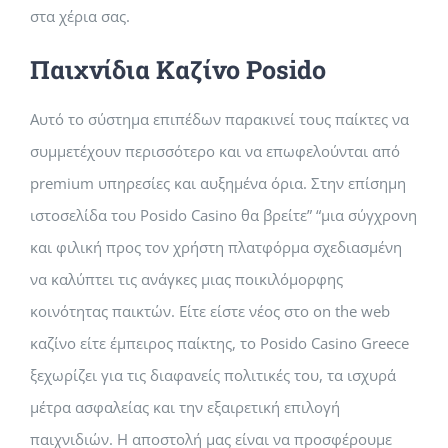
στα χέρια σας.
Παιχνίδια Καζίνο Posido
Αυτό το σύστημα επιπέδων παρακινεί τους παίκτες να
συμμετέχουν περισσότερο και να επωφελούνται από
premium υπηρεσίες και αυξημένα όρια. Στην επίσημη
ιστοσελίδα του Posido Casino θα βρείτε” “μια σύγχρονη
και φιλική προς τον χρήστη πλατφόρμα σχεδιασμένη
να καλύπτει τις ανάγκες μιας ποικιλόμορφης
κοινότητας παικτών. Είτε είστε νέος στο on the web
καζίνο είτε έμπειρος παίκτης, το Posido Casino Greece
ξεχωρίζει για τις διαφανείς πολιτικές του, τα ισχυρά
μέτρα ασφαλείας και την εξαιρετική επιλογή
παιχνιδιών. Η αποστολή μας είναι να προσφέρουμε