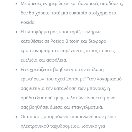
Με άμεσες ενημερώσεις και δυναμικές αποδόσεις,
δεν θα χάσετε ποτέ μια ευκαιρία στοίχημα στο
Posido.
Η πλατφόρμα μας υποστηρίζει πλήρως
καταθέσεις σε Posido Bitcoin και διάφορα
κρυπτονομίσματα, παρέχοντας στους παίκτες
ευελιξία και ασφάλεια.
Είτε χρειάζεστε βοήθεια για την επίλυση
ερωτήσεων που σχετίζονται με” “τον λογαριασμό
σας είτε για την κατανόηση των μπόνους, η
ομάδα εξυπηρέτησης πελατών είναι έτοιμη να
σας βοηθήσει άμεσα και επαγγελματικά.
Οι παίκτες μπορούν να επικοινωνήσουν μέσω
ηλεκτρονικού ταχυδρομείου, ιδανικό για