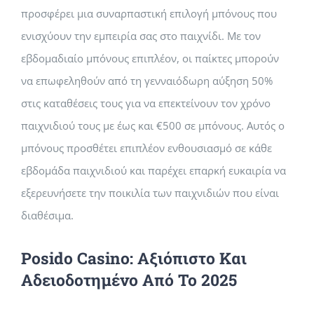
προσφέρει μια συναρπαστική επιλογή μπόνους που
ενισχύουν την εμπειρία σας στο παιχνίδι. Με τον
εβδομαδιαίο μπόνους επιπλέον, οι παίκτες μπορούν
να επωφεληθούν από τη γενναιόδωρη αύξηση 50%
στις καταθέσεις τους για να επεκτείνουν τον χρόνο
παιχνιδιού τους με έως και €500 σε μπόνους. Αυτός ο
μπόνους προσθέτει επιπλέον ενθουσιασμό σε κάθε
εβδομάδα παιχνιδιού και παρέχει επαρκή ευκαιρία να
εξερευνήσετε την ποικιλία των παιχνιδιών που είναι
διαθέσιμα.
Posido Casino: Αξιόπιστο Και
Αδειοδοτημένο Από Το 2025