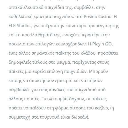
οπτικά ελκυστικά παιχνίδια της, συμβάλλει στην
καθηλωτική εμπειρία παιχνιδιού στο Posido Casino. Η
ELK Studios, γνωστή για την καινοτόμο προσέγγισή της
και τα ποικίλα θέματά της, ενισχύει περαιτέρω την
ποικιλία των επιλογών κουλοχέρηδων. Η Play’n GO,
ένας άλλος σημαντικός παίκτης του κλάδου, προσθέτει
δημοφιλείς τίτλους στο μείγμα, παρέχοντας στους
παίκτες μια ευρεία επιλογή παιχνιδιών. Μπορούν
επίσης να αποκτήσουν εμπειρία και να πάρουν
συμβουλές για τους κανόνες του παιχνιδιού από
άλλους παίκτες. Για να συμμετάσχουν, οι παίκτες
πρέπει να παίξουν στη φόρμα αίτησης του καζίνο, (η
συμμετοχή στα τουρνουά είναι δωρεάν).