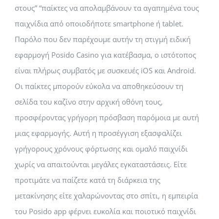
στους” “παίκτες να απολαμβάνουν τα αγαπημένα τους
παιχνίδια από οποιοδήποτε smartphone ή tablet.
Παρόλο που δεν παρέχουμε αυτήν τη στιγμή ειδική
εφαρμογή Posido Casino για κατέβασμα, ο ιστότοπος
είναι πλήρως συμβατός με συσκευές iOS και Android.
Οι παίκτες μπορούν εύκολα να αποθηκεύσουν τη
σελίδα του καζίνο στην αρχική οθόνη τους,
προσφέροντας γρήγορη πρόσβαση παρόμοια με αυτή
μιας εφαρμογής. Αυτή η προσέγγιση εξασφαλίζει
γρήγορους χρόνους φόρτωσης και ομαλό παιχνίδι
χωρίς να απαιτούνται μεγάλες εγκαταστάσεις. Είτε
προτιμάτε να παίζετε κατά τη διάρκεια της
μετακίνησης είτε χαλαρώνοντας στο σπίτι, η εμπειρία
του Posido app φέρνει ευκολία και ποιοτικό παιχνίδι