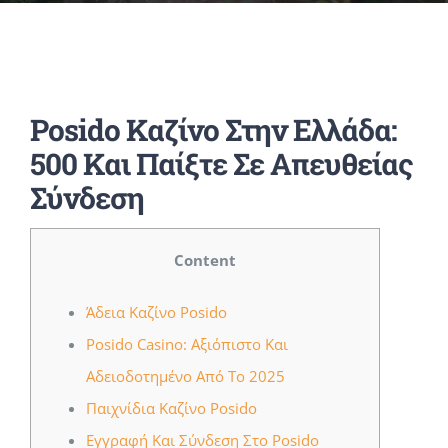
Music Room
Basic Documents
Admission Form
APPLY
NOC
Maths Lab
Staff / Members Lists
Posido Καζίνο Στην Ελλάδα:
Fee Structure
Staff List
Home Science Lab
Certificates
500 Και Παίξτε Σε Απευθείας
Σύνδεση
Annual Calendar
SMC Members
Recognition Certificate
Library
Mandatory Disclosure pdf
Content
Last Three Year Result
PTA Members
Land Certificate
Computer Lab
Άδεια Καζίνο Posido
Fire Safety
Posido Casino: Αξιόπιστο Και
Αδειοδοτημένο Από Το 2025
Water Health Certificate
Παιχνίδια Καζίνο Posido
Εγγραφή Και Σύνδεση Στο Posido