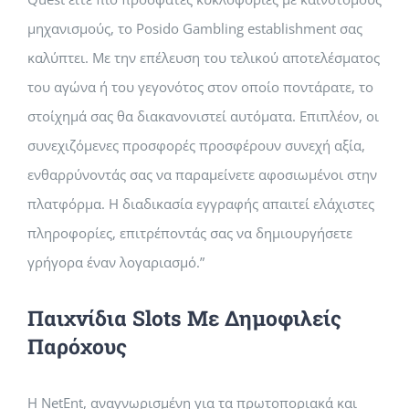
μηχανισμούς, το Posido Gambling establishment σας
καλύπτει. Με την επέλευση του τελικού αποτελέσματος
του αγώνα ή του γεγονότος στον οποίο ποντάρατε, το
στοίχημά σας θα διακανονιστεί αυτόματα. Επιπλέον, οι
συνεχιζόμενες προσφορές προσφέρουν συνεχή αξία,
ενθαρρύνοντάς σας να παραμείνετε αφοσιωμένοι στην
πλατφόρμα. Η διαδικασία εγγραφής απαιτεί ελάχιστες
πληροφορίες, επιτρέποντάς σας να δημιουργήσετε
γρήγορα έναν λογαριασμό.”
Παιχνίδια Slots Με Δημοφιλείς
Παρόχους
Η NetEnt, αναγνωρισμένη για τα πρωτοποριακά και