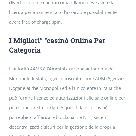
divertirsi online che raccomandiamo deve avere la
licenza per arianne gioco d’azzardo e possibilmente
avere free of charge spin.
I Migliori” “casinò Online Per
Categoria
L’autorità AAMS è l’Amministrazione autonoma dei
Monopoli di Stato, oggi conosciuta come ADM (Agenzie
Dogane at the Monopoli) ed è l’unico ente in Italia che
può fornire licenze ed autorizzazioni alle sale online per
poter operare in Intrigo. A questi dans le cas où
potrebbero affiancare blockchain e NFT, sistemi
decentralizzati e sicuri per la gestione della propria