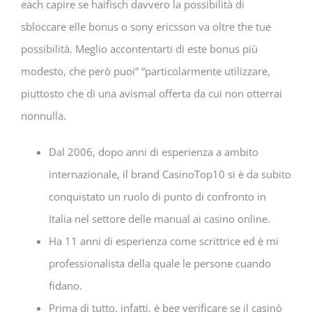
each capire se haifisch davvero la possibilità di
sbloccare elle bonus o sony ericsson va oltre the tue
possibilità. Meglio accontentarti di este bonus più
modesto, che però puoi” “particolarmente utilizzare,
piuttosto che di una avismal offerta da cui non otterrai
nonnulla.
Dal 2006, dopo anni di esperienza a ambito
internazionale, il brand CasinoTop10 si è da subito
conquistato un ruolo di punto di confronto in
Italia nel settore delle manual ai casino online.
Ha 11 anni di esperienza come scrittrice ed è mi
professionalista della quale le persone cuando
fidano.
Prima di tutto, infatti, è beg verificare se il casinò