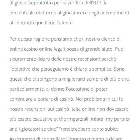
di gioco (soprattutto per la verifica dell’RTP, la
percentuale di ritorno al giocatore) e degli adempimenti
al contratto que tiene l’utente.
Per questa ragione pensiamo che il nostro elenco di
online casino online legali possa di grande aiuto. Puoi
sicuramente fidarti delle nostre recensioni perché
l’obiettivo che perseguiamo è chiaro e semplice. Sono
questi che ci spingono a migliorarci sempre di più e che,
particolarmente, ci danno l’occasione di poter
continuare a parlare di casinò. Nel problema in cui le
nostre recensioni sui casinò Italia online non dovessero
più essere esaustive at the imparziali, infatti, my partner
and i giocatori se eine” “renderebbero conto subito.
Assicuratevi di controllare l’importo minimo e dalam