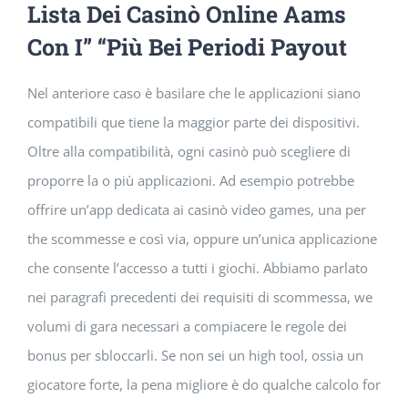
Lista Dei Casinò Online Aams
Con I” “Più Bei Periodi Payout
Nel anteriore caso è basilare che le applicazioni siano
compatibili que tiene la maggior parte dei dispositivi.
Oltre alla compatibilità, ogni casinò può scegliere di
proporre la o più applicazioni. Ad esempio potrebbe
offrire un’app dedicata ai casinò video games, una per
the scommesse e così via, oppure un’unica applicazione
che consente l’accesso a tutti i giochi. Abbiamo parlato
nei paragrafi precedenti dei requisiti di scommessa, we
volumi di gara necessari a compiacere le regole dei
bonus per sbloccarli. Se non sei un high tool, ossia un
giocatore forte, la pena migliore è do qualche calcolo for