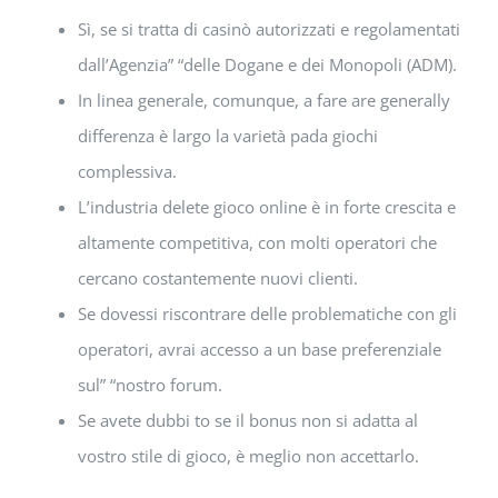
Sì, se si tratta di casinò autorizzati e regolamentati
dall’Agenzia” “delle Dogane e dei Monopoli (ADM).
In linea generale, comunque, a fare are generally
differenza è largo la varietà pada giochi
complessiva.
L’industria delete gioco online è in forte crescita e
altamente competitiva, con molti operatori che
cercano costantemente nuovi clienti.
Se dovessi riscontrare delle problematiche con gli
operatori, avrai accesso a un base preferenziale
sul” “nostro forum.
Se avete dubbi to se il bonus non si adatta al
vostro stile di gioco, è meglio non accettarlo.