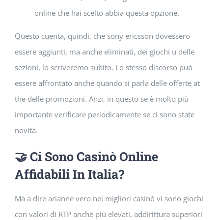
online che hai scelto abbia questa opzione.
Questo cuenta, quindi, che sony ericsson dovessero
essere aggiunti, ma anche eliminati, dei giochi u delle
sezioni, lo scriveremo subito. Lo stesso discorso può
essere affrontato anche quando si parla delle offerte at
the delle promozioni. Anzi, in questo se è molto più
importante verificare periodicamente se ci sono state
novità.
🤝 Ci Sono Casinò Online
Affidabili In Italia?
Ma a dire arianne vero nei migliori casinò vi sono giochi
con valori di RTP anche più elevati, addirittura superiori