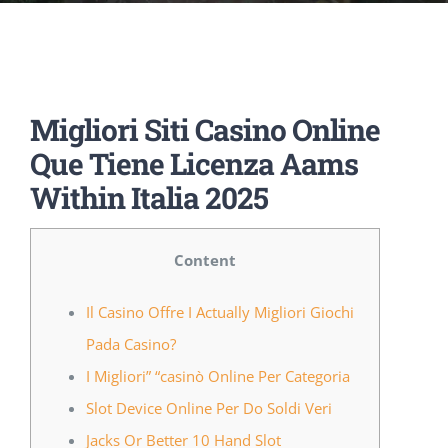
Music Room
Basic Documents
Admission Form
APPLY
NOC
Maths Lab
Staff / Members Lists
Migliori Siti Casino Online
Fee Structure
Staff List
Home Science Lab
Certificates
Que Tiene Licenza Aams
Within Italia 2025
Annual Calendar
SMC Members
Recognition Certificate
Library
Mandatory Disclosure pdf
Content
Last Three Year Result
PTA Members
Land Certificate
Computer Lab
Il Casino Offre I Actually Migliori Giochi
Fire Safety
Pada Casino?
I Migliori” “casinò Online Per Categoria
Water Health Certificate
Slot Device Online Per Do Soldi Veri
Jacks Or Better 10 Hand Slot