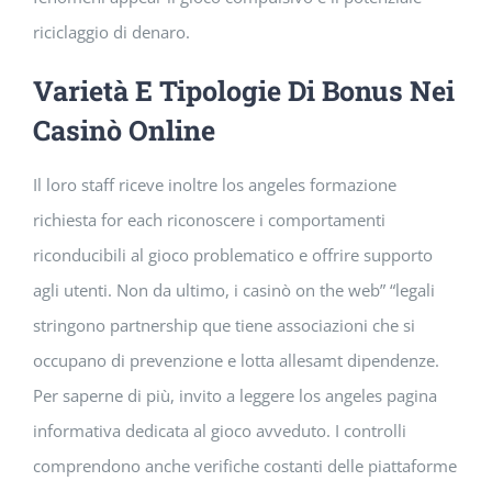
riciclaggio di denaro.
Varietà E Tipologie Di Bonus Nei
Casinò Online
Il loro staff riceve inoltre los angeles formazione
richiesta for each riconoscere i comportamenti
riconducibili al gioco problematico e offrire supporto
agli utenti. Non da ultimo, i casinò on the web” “legali
stringono partnership que tiene associazioni che si
occupano di prevenzione e lotta allesamt dipendenze.
Per saperne di più, invito a leggere los angeles pagina
informativa dedicata al gioco avveduto. I controlli
comprendono anche verifiche costanti delle piattaforme