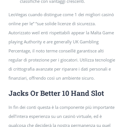
classifiche con vantaggi crescenti.
LeoVegas cuando distingue come 1 dei migliori casinò
online per le” “sue solide licenze di sicurezza.
Autorizzato weil enti rispettabili appear la Malta Game
playing Authority e are generally UK Gambling
Percentage, il noto terme conseillé garantisce alti
regular di protezione per i giocatori. Utilizza tecnologie
di crittografia avanzate per riparare i dati personali e
finanziari, offrendo così un ambiente sicuro.
Jacks Or Better 10 Hand Slot
In fin dei conti questa è la componente più importante
dell’intera esperienza su un casinò virtuale, ed è
qualcosa che deciderà la nostra permanenza su quel