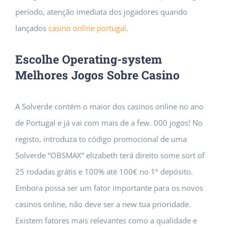
período, atenção imediata dos jogadores quando
lançados
casino online portugal
.
Escolhe Operating-system
Melhores Jogos Sobre Casino
A Solverde contém o maior dos casinos online no ano
de Portugal e já vai com mais de a few. 000 jogos! No
registo, introduza to código promocional de uma
Solverde “OBSMAX” elizabeth terá direito some sort of
25 rodadas grátis e 100% até 100€ no 1º depósito.
Embora possa ser um fator importante para os novos
casinos online, não deve ser a new tua prioridade.
Existem fatores mais relevantes como a qualidade e