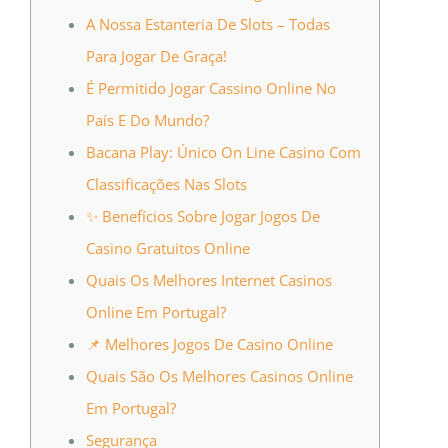
A Nossa Estanteria De Slots – Todas
Para Jogar De Graça!
É Permitido Jogar Cassino Online No
País E Do Mundo?
Bacana Play: Único On Line Casino Com
Classificações Nas Slots
✨ Benefícios Sobre Jogar Jogos De
Casino Gratuitos Online
Quais Os Melhores Internet Casinos
Online Em Portugal?
📌 Melhores Jogos De Casino Online
Quais São Os Melhores Casinos Online
Em Portugal?
Segurança