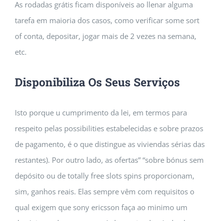
As rodadas grátis ficam disponíveis ao llenar alguma
tarefa em maioria dos casos, como verificar some sort
of conta, depositar, jogar mais de 2 vezes na semana,
etc.
Disponibiliza Os Seus Serviços
Isto porque u cumprimento da lei, em termos para
respeito pelas possibilities estabelecidas e sobre prazos
de pagamento, é o que distingue as viviendas sérias das
restantes). Por outro lado, as ofertas” “sobre bónus sem
depósito ou de totally free slots spins proporcionam,
sim, ganhos reais. Elas sempre vêm com requisitos o
qual exigem que sony ericsson faça ao minimo um