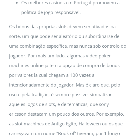
Os melhores casinos em Portugal promovem a
política de jogo responsável.
Os bónus das próprias slots devem ser ativados na
sorte, um que pode ser aleatório ou subordinarse de
uma combinação específica, mas nunca sob controlo do
jogador. Por mais um lado, algumas video poker
machines online já têm a opção de compra de bónus
por valores la cual chegam a 100 vezes a
intencionadamente do jogador. Mas é claro que, pelo
uso e pela tradição, é sempre possível simpatizar
aqueles jogos de slots, e de temáticas, que sony
ericsson destacam um pouco dos outros. Por exemplo,
as slot machines de Antigo Egito, Halloween ou os que
carregavam um nome “Book of” tiveram, por 1 longo