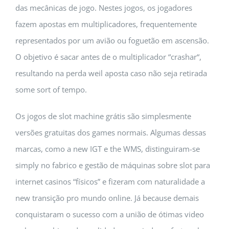
das mecânicas de jogo. Nestes jogos, os jogadores
fazem apostas em multiplicadores, frequentemente
representados por um avião ou foguetão em ascensão.
O objetivo é sacar antes de o multiplicador “crashar“,
resultando na perda weil aposta caso não seja retirada
some sort of tempo.
Os jogos de slot machine grátis são simplesmente
versões gratuitas dos games normais. Algumas dessas
marcas, como a new IGT e the WMS, distinguiram-se
simply no fabrico e gestão de máquinas sobre slot para
internet casinos “físicos” e fizeram com naturalidade a
new transição pro mundo online. Já because demais
conquistaram o sucesso com a união de ótimas video