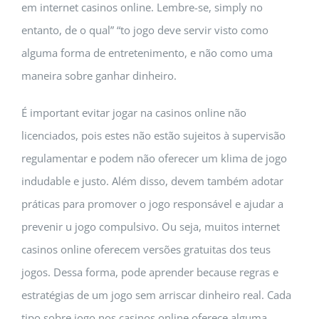
em internet casinos online. Lembre-se, simply no
entanto, de o qual” “to jogo deve servir visto como
alguma forma de entretenimento, e não como uma
maneira sobre ganhar dinheiro.
É important evitar jogar na casinos online não
licenciados, pois estes não estão sujeitos à supervisão
regulamentar e podem não oferecer um klima de jogo
indudable e justo. Além disso, devem também adotar
práticas para promover o jogo responsável e ajudar a
prevenir u jogo compulsivo. Ou seja, muitos internet
casinos online oferecem versões gratuitas dos teus
jogos. Dessa forma, pode aprender because regras e
estratégias de um jogo sem arriscar dinheiro real. Cada
tipo sobre jogo nos casinos online oferece alguma