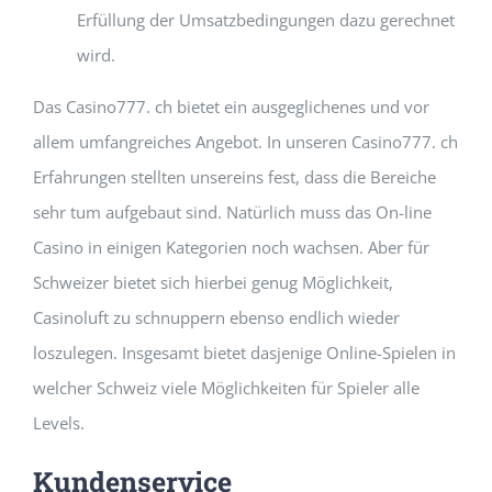
Erfüllung der Umsatzbedingungen dazu gerechnet
wird.
Das Casino777. ch bietet ein ausgeglichenes und vor
allem umfangreiches Angebot. In unseren Casino777. ch
Erfahrungen stellten unsereins fest, dass die Bereiche
sehr tum aufgebaut sind. Natürlich muss das On-line
Casino in einigen Kategorien noch wachsen. Aber für
Schweizer bietet sich hierbei genug Möglichkeit,
Casinoluft zu schnuppern ebenso endlich wieder
loszulegen. Insgesamt bietet dasjenige Online-Spielen in
welcher Schweiz viele Möglichkeiten für Spieler alle
Levels.
Kundenservice