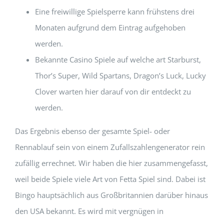
Eine freiwillige Spielsperre kann frühstens drei
Monaten aufgrund dem Eintrag aufgehoben
werden.
Bekannte Casino Spiele auf welche art Starburst,
Thor’s Super, Wild Spartans, Dragon’s Luck, Lucky
Clover warten hier darauf von dir entdeckt zu
werden.
Das Ergebnis ebenso der gesamte Spiel- oder
Rennablauf sein von einem Zufallszahlengenerator rein
zufällig errechnet. Wir haben die hier zusammengefasst,
weil beide Spiele viele Art von Fetta Spiel sind. Dabei ist
Bingo hauptsächlich aus Großbritannien darüber hinaus
den USA bekannt. Es wird mit vergnügen in