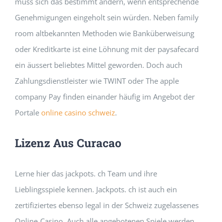
muss sich das bestimmt ändern, wenn entsprechende
Genehmigungen eingeholt sein würden. Neben family
room altbekannten Methoden wie Banküberweisung
oder Kreditkarte ist eine Löhnung mit der paysafecard
ein äussert beliebtes Mittel geworden. Doch auch
Zahlungsdienstleister wie TWINT oder The apple
company Pay finden einander häufig im Angebot der
Portale
online casino schweiz
.
Lizenz Aus Curacao
Lerne hier das jackpots. ch Team und ihre
Lieblingsspiele kennen. Jackpots. ch ist auch ein
zertifiziertes ebenso legal in der Schweiz zugelassenes
Online-Casino. Auch alle angebotenen Spiele werden