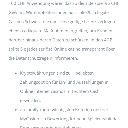
100 CHF Anwendung wären das zu dem Beispiel 96 CHF
Gewinn. Wir empfehlen Ihnen ausschließlich legale
Casinos Schweiz, die über eine gültige Lizenz verfügen
ebenso adäquate Maßnahmen ergreifen, um Kunden
darüber hinaus deren Daten zu schützen. In den AGB
sollte Sie jedes seriöse Online casino transparent über
die Datenschutzregeln informieren.
Kryptowährungen sind zu 1 beliebten
Zahlungsoption für Ein- und Auszahlungen in
Online Internet casinos mit echtem Cash
geworden.
Zu family room wichtigsten Kriterien unserer
MyCasino. ch Bewertung für neue Spieler zählt das
Bonusprogramm des Anbieters.