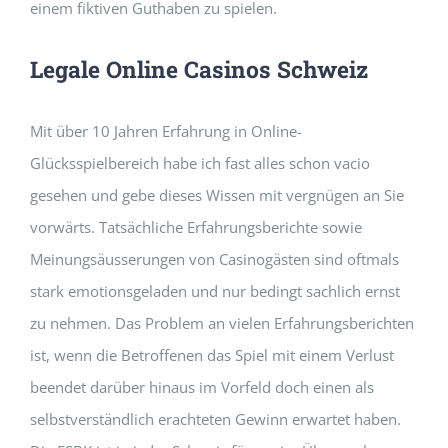
einem fiktiven Guthaben zu spielen.
Legale Online Casinos Schweiz
Mit über 10 Jahren Erfahrung in Online-
Glücksspielbereich habe ich fast alles schon vacio
gesehen und gebe dieses Wissen mit vergnügen an Sie
vorwärts. Tatsächliche Erfahrungsberichte sowie
Meinungsäusserungen von Casinogästen sind oftmals
stark emotionsgeladen und nur bedingt sachlich ernst
zu nehmen. Das Problem an vielen Erfahrungsberichten
ist, wenn die Betroffenen das Spiel mit einem Verlust
beendet darüber hinaus im Vorfeld doch einen als
selbstverständlich erachteten Gewinn erwartet haben.