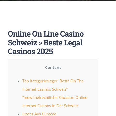
Music Room
Basic Documents
Admission Form
APPLY
NOC
Maths Lab
Staff / Members Lists
Online On Line Casino
Fee Structure
Staff List
Home Science Lab
Certificates
Schweiz » Beste Legal
Casinos 2025
Annual Calendar
SMC Members
Recognition Certificate
Library
Mandatory Disclosure pdf
Content
Last Three Year Result
PTA Members
Land Certificate
Computer Lab
Top Kategoriesieger: Beste On The
Fire Safety
Internet Casinos Schweiz”
“[newline]rechtliche Situation Online
Water Health Certificate
Internet Casinos In Der Schweiz
Lizenz Aus Curacao