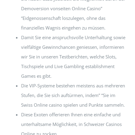
Demoversion vonseiten Online Casino”
“Eidgenossenschaft loszulegen, ohne das
finanzielles Wagnis eingehen zu müssen.
Damit Sie eine anspruchsvolle Unterhaltung sowie
vielfältige Gewinnchancen geniessen, informieren
wir Sie in unseren Testberichten, welche Slots,
Tischspiele und Live Gambling establishment
Games es gibt.
Die VIP-Systeme bestehen meistens aus mehreren
Stufen, die Sie sich auftürmen, indem” “Sie im
Swiss Online casino spielen und Punkte sammeln.
Diese Exoten offerieren Ihnen eine einfache und
unterhaltsame Möglichkeit, in Schweizer Casinos
Online zu zocken.