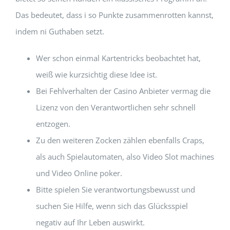
Das bedeutet, dass i so Punkte zusammenrotten kannst,
indem ni Guthaben setzt.
Wer schon einmal Kartentricks beobachtet hat,
weiß wie kurzsichtig diese Idee ist.
Bei Fehlverhalten der Casino Anbieter vermag die
Lizenz von den Verantwortlichen sehr schnell
entzogen.
Zu den weiteren Zocken zählen ebenfalls Craps,
als auch Spielautomaten, also Video Slot machines
und Video Online poker.
Bitte spielen Sie verantwortungsbewusst und
suchen Sie Hilfe, wenn sich das Glücksspiel
negativ auf Ihr Leben auswirkt.