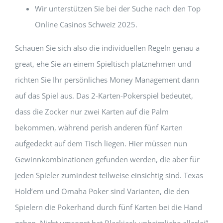
Wir unterstützen Sie bei der Suche nach den Top
Online Casinos Schweiz 2025.
Schauen Sie sich also die individuellen Regeln genau a
great, ehe Sie an einem Spieltisch platznehmen und
richten Sie Ihr persönliches Money Management dann
auf das Spiel aus. Das 2-Karten-Pokerspiel bedeutet,
dass die Zocker nur zwei Karten auf die Palm
bekommen, während perish anderen fünf Karten
aufgedeckt auf dem Tisch liegen. Hier müssen nun
Gewinnkombinationen gefunden werden, die aber für
jeden Spieler zumindest teilweise einsichtig sind. Texas
Hold’em und Omaha Poker sind Varianten, die den
Spielern die Pokerhand durch fünf Karten bei die Hand
geben. Nicht umsonst hat Blackjack unheimliche allerlei”