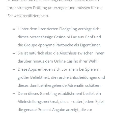
ihrer strengen Prüfung unterzogen und müssen für die
Schweiz zertifiziert sein.
Hinter dem lizenzierten Fledgeling verbirgt sich
dieses ortsansässige Casino ni Lac aus Genf und
die Groupe éponyme Partouche als Eigentümer.
Sie ist natürlich also die Anschluss zwischen Ihnen
darüber hinaus dem Online Casino ihrer Wahl.
Diese Apps erfreuen sich vor allem bei Spielern
großer Beliebtheit, die rasche Entscheidungen und
dieses damit einhergehende Adrenalin schätzen.
Denn dieses Gambling establishment besitzt ein
Alleinstellungsmerkmal, das dir unter jedem Spiel
die genaue Prozent-Angabe anzeigt, die zur