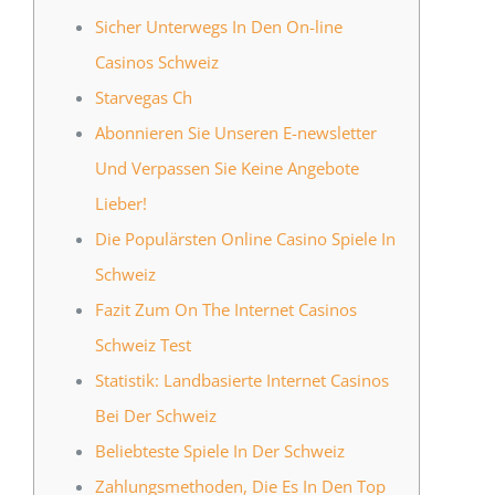
Sicher Unterwegs In Den On-line
Casinos Schweiz
Starvegas Ch
Abonnieren Sie Unseren E-newsletter
Und Verpassen Sie Keine Angebote
Lieber!
Die Populärsten Online Casino Spiele In
Schweiz
Fazit Zum On The Internet Casinos
Schweiz Test
Statistik: Landbasierte Internet Casinos
Bei Der Schweiz
Beliebteste Spiele In Der Schweiz
Zahlungsmethoden, Die Es In Den Top