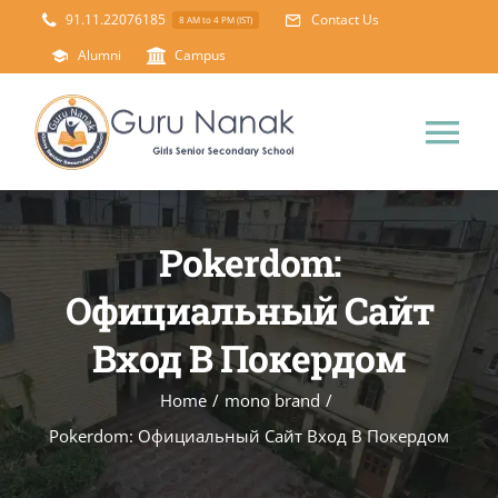
Skip
91.11.22076185
Contact Us
8 AM to 4 PM (IST)
to
Alumni
Campus
content
Tog
Nav
Home
Pokerdom:
About Us
Официальный Сайт
Вход В Покердом
Principal’s Desk
Academics
Home
/
mono brand
/
Pokerdom: Официальный Сайт Вход В Покердом
Science Lab
Mandatory Disclosure