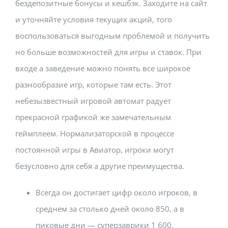
бездепозитные бонусы и кешбэк. Заходите на сайт
и уточняйте условия текущих акций, того
воспользоваться выгодным проблемой и получить
но больше возможностей для игры и ставок. При
входе а заведение можно понять все широкое
разнообразие игр, которые там есть. Этот
небезызвестный игровой автомат радует
прекрасной графикой же замечательным
геймплеем. Нормализаторской в процессе
постоянной игры в Авиатор, игроки могут
безусловно для себя а другие преимущества.
Всегда он достигает цифр около игроков, в
среднем за столько дней около 850, а в
пиковые дни — суперзаврики 1 600.