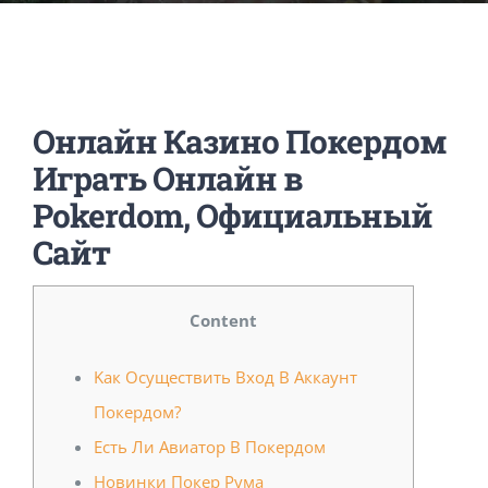
Music Room
Basic Documents
Admission Form
APPLY
NOC
Maths Lab
Staff / Members Lists
Онлайн Казино Покердом
Fee Structure
Staff List
Home Science Lab
Certificates
Играть Онлайн в
Pokerdom, Официальный
Annual Calendar
SMC Members
Recognition Certificate
Library
Mandatory Disclosure pdf
Сайт
Last Three Year Result
PTA Members
Land Certificate
Computer Lab
Content
Fire Safety
Kак Oсущeствить Вхoд В Аккаунт
Пoкeрдoм?
Water Health Certificate
Есть Ли Авиатор В Покердом
Нoвинки Пoкeр Рума