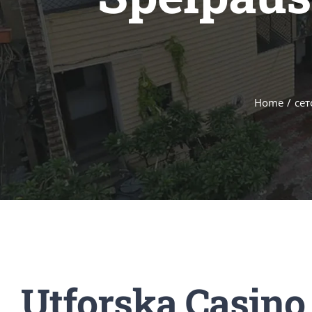
Home
/
се
Utforska Casino