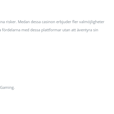
ina risker. Medan dessa casinon erbjuder fler valmöjligheter
lla fördelarna med dessa plattformar utan att äventyra sin
 eGaming.