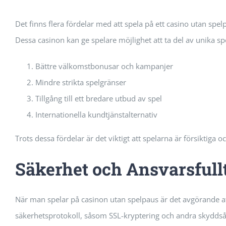
Det finns flera fördelar med att spela på ett casino utan spe
Dessa casinon kan ge spelare möjlighet att ta del av unika sp
Bättre välkomstbonusar och kampanjer
Mindre strikta spelgränser
Tillgång till ett bredare utbud av spel
Internationella kundtjänstalternativ
Trots dessa fördelar är det viktigt att spelarna är försiktiga 
Säkerhet och Ansvarsfull
När man spelar på casinon utan spelpaus är det avgörande att
säkerhetsprotokoll, såsom SSL-kryptering och andra skyddsåtgär