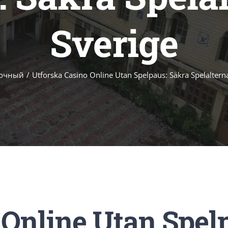
Sverige
точный
/
Utforska Casino Online Utan Spelpaus: Säkra Spelalterna
 Online Utan Spel