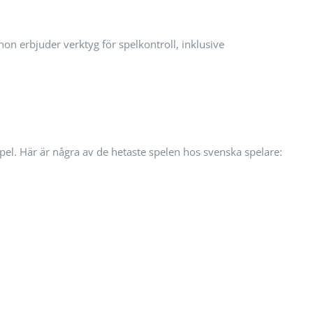
on erbjuder verktyg för spelkontroll, inklusive
pel. Här är några av de hetaste spelen hos svenska spelare: