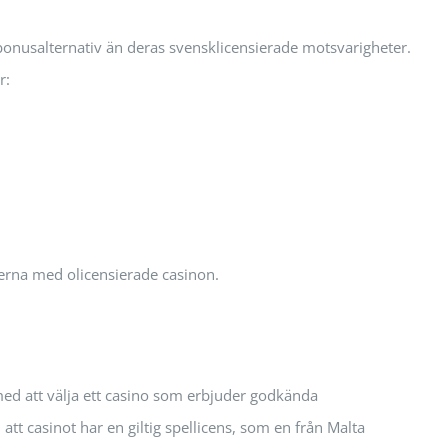
r bonusalternativ än deras svensklicensierade motsvarigheter.
r:
iskerna med olicensierade casinon.
med att välja ett casino som erbjuder godkända
att casinot har en giltig spellicens, som en från Malta