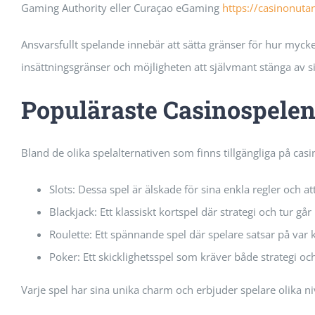
Gaming Authority eller Curaçao eGaming
https://casinonutan
Ansvarsfullt spelande innebär att sätta gränser för hur myck
insättningsgränser och möjligheten att självmant stänga av sig
Populäraste Casinospelen
Bland de olika spelalternativen som finns tillgängliga på ca
Slots: Dessa spel är älskade för sina enkla regler och a
Blackjack: Ett klassiskt kortspel där strategi och tur gå
Roulette: Ett spännande spel där spelare satsar på var
Poker: Ett skicklighetsspel som kräver både strategi oc
Varje spel har sina unika charm och erbjuder spelare olika 