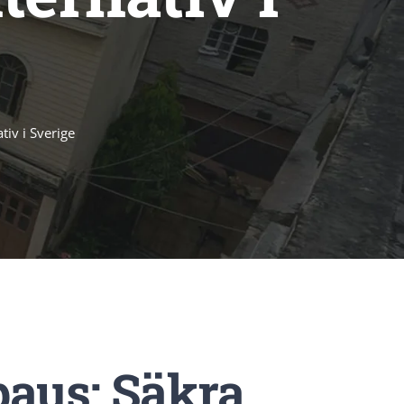
tiv i Sverige
paus: Säkra