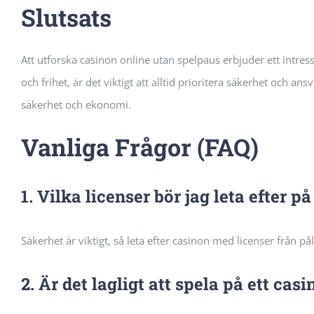
Slutsats
Att utforska casinon online utan spelpaus erbjuder ett intre
och frihet, är det viktigt att alltid prioritera säkerhet och 
säkerhet och ekonomi.
Vanliga Frågor (FAQ)
1. Vilka licenser bör jag leta efter p
Säkerhet är viktigt, så leta efter casinon med licenser från
2. Är det lagligt att spela på ett cas