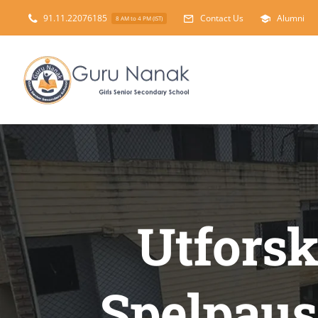
Skip
91.11.22076185
Contact Us
Alumni
8 AM to 4 PM (IST)
to
content
Utforsk
Spelpaus: