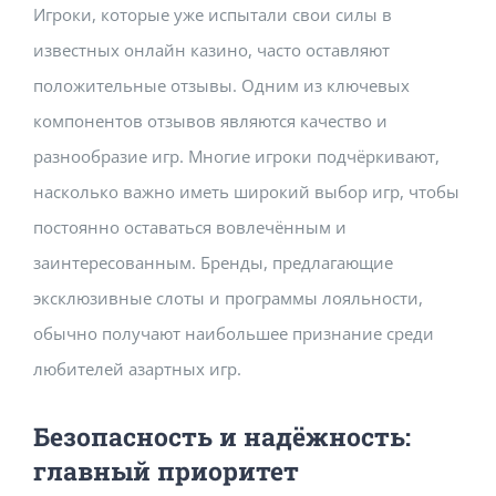
Игроки, которые уже испытали свои силы в
известных онлайн казино, часто оставляют
положительные отзывы. Одним из ключевых
компонентов отзывов являются качество и
разнообразие игр. Многие игроки подчёркивают,
насколько важно иметь широкий выбор игр, чтобы
постоянно оставаться вовлечённым и
заинтересованным. Бренды, предлагающие
эксклюзивные слоты и программы лояльности,
обычно получают наибольшее признание среди
любителей азартных игр.
Безопасность и надёжность:
главный приоритет