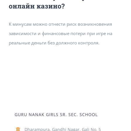
онлайн казино?
К минусам можно отнести риск возникновения
зависимости и финансовые потери при игре на
реальные деньги без должного контроля.
GURU NANAK GIRLS SR. SEC. SCHOOL
Dharampura, Gandhi Nagar, Gali No. 5