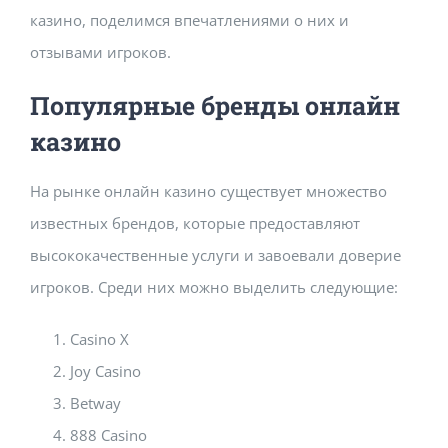
казино, поделимся впечатлениями о них и
Building Safety Certificate
отзывами игроков.
Популярные бренды онлайн
казино
На рынке онлайн казино существует множество
известных брендов, которые предоставляют
высококачественные услуги и завоевали доверие
игроков. Среди них можно выделить следующие:
Casino X
Joy Casino
Betway
888 Casino