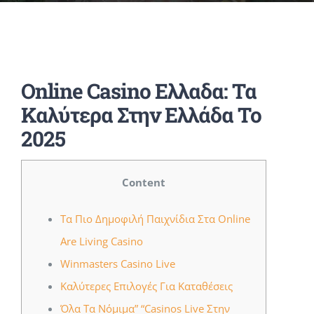
Music Room
Basic Documents
Admission Form
APPLY
NOC
Maths Lab
Staff / Members Lists
Online Casino Ελλαδα: Τα
Fee Structure
Staff List
Home Science Lab
Certificates
Καλύτερα Στην Ελλάδα Το
2025
Annual Calendar
SMC Members
Recognition Certificate
Library
Mandatory Disclosure pdf
Content
Last Three Year Result
PTA Members
Land Certificate
Computer Lab
Τα Πιο Δημοφιλή Παιχνίδια Στα Online
Fire Safety
Are Living Casino
Winmasters Casino Live
Water Health Certificate
Καλύτερες Επιλογές Για Καταθέσεις
Όλα Τα Νόμιμα” “Casinos Live Στην