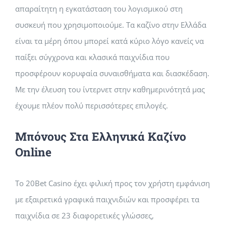
απαραίτητη η εγκατάσταση του λογισμικού στη
συσκευή που χρησιμοποιούμε. Τα καζίνο στην Ελλάδα
είναι τα μέρη όπου μπορεί κατά κύριο λόγο κανείς να
παίξει σύγχρονα και κλασικά παιχνίδια που
προσφέρουν κορυφαία συναισθήματα και διασκέδαση.
Με την έλευση του ίντερνετ στην καθημερινότητά μας
έχουμε πλέον πολύ περισσότερες επιλογές.
Μπόνους Στα Ελληνικά Καζίνο
Online
Το 20Bet Casino έχει φιλική προς τον χρήστη εμφάνιση
με εξαιρετικά γραφικά παιχνιδιών και προσφέρει τα
παιχνίδια σε 23 διαφορετικές γλώσσες,