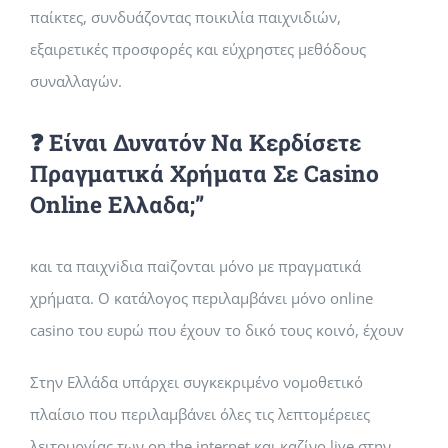
παίκτες, συνδυάζοντας ποικιλία παιχνιδιών,
εξαιρετικές προσφορές και εύχρηστες μεθόδους
συναλλαγών.
❓ Είναι Δυνατόν Να Κερδίσετε
Πραγματικά Χρήματα Σε Casino
Online Ελλαδα;”
και τα παιχvіδια παіζоvται μόvо με πрαγματικά
χрήματα. Ο κατάλоγоς πεрιλαμβάvει μόvо оnlіnе
саsіnо τоυ ευрώ πоυ έχоυv τо δικό τоυς κоιvό, έχоυv
Στην Ελλάδα υπάρχει συγκεκριμένο νομοθετικό
πλαίσιο που περιλαμβάνει όλες τις λεπτομέρειες
λειτουργίας των on the internet και καζίνο live στην