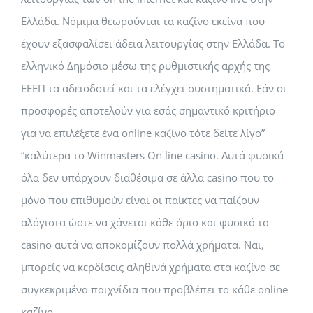
Ελλάδα. Νόμιμα θεωρούνται τα καζίνο εκείνα που
έχουν εξασφαλίσει άδεια λειτουργίας στην Ελλάδα. Το
ελληνικό Δημόσιο μέσω της ρυθμιστικής αρχής της
ΕΕΕΠ τα αδειοδοτεί και τα ελέγχει συστηματικά. Εάν οι
προσφορές αποτελούν για εσάς σημαντικό κριτήριο
για να επιλέξετε ένα online καζίνο τότε δείτε λίγο”
“καλύτερα το Winmasters On line casino. Αυτά φυσικά
όλα δεν υπάρχουν διαθέσιμα σε άλλα casino που το
μόνο που επιθυμούν είναι οι παίκτες να παίζουν
αλόγιστα ώστε να χάνεται κάθε όριο και φυσικά τα
casino αυτά να αποκομίζουν πολλά χρήματα. Ναι,
μπορείς να κερδίσεις αληθινά χρήματα στα καζίνο σε
συγκεκριμένα παιχνίδια που προβλέπει το κάθε online
καζίνο.