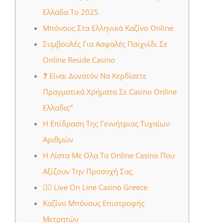
Ελλάδα Το 2025
Building Safety Certificate
Μπόνους Στα Ελληνικά Καζίνο Online
Συμβουλές Για Ασφαλές Παιχνίδι Σε
Online Reside Casino
❓ Είναι Δυνατόν Να Κερδίσετε
Πραγματικά Χρήματα Σε Casino Online
Ελλαδα;”
Η Επίδραση Της Γεννήτριας Τυχαίων
Αριθμών
Η Λίστα Με Ολα Τα Online Casino Που
Αξίζουν Την Προσοχή Σας
👨‍⚖️ Live On Line Casino Greece
Καζίνο Μπόνους Επιστροφής
Μετρητών