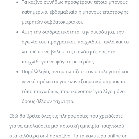
Τα καζίνο συνήθως προσφέρουν τέτοια μπόνους
καθημερινά, εβδομαδιαία ή μπόνους επιστροφής
μετρητών σαββατοκύριακου.
Αυτή την διαδραστικότητα, την αμεσότητα, την
αγωνία του πραγματικού παιχνιδιού, αλλά και το
να πρέπει να βάλετε τις ικανότητές σας στο
παιχνίδι για να φύγετε με κέρδος.
Παράλλληλα, αντιμετωπίζετε τον υπολογιστή και
γενικά πρόκειται για έναν εξαιρετικά απρόσωπο
τύπο παιχνιδιών, που ικανοποιεί για λίγο μόνο
όσους θέλουν ταχύτητα.
Εδώ θα βρείτε όλες τις πληροφορίες που χρειάζεστε
για να απολαύσετε μια ποιοτική εμπειρία παιχνιδιού
στα καλύτερα on-line καζίνο. Τα τα καλύτερα online on