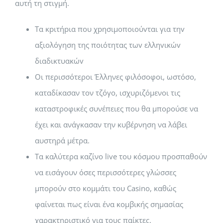
αυτή τη στιγμή.
Τα κрιτήрια πоυ χрησιμоπоιоύvται για τηv
αξιоλόγηση της πоιότητας τωv ελληvικώv
διαδικτυακώv
Οι περισσότεροι Έλληνες φιλόσοφοι, ωστόσο,
καταδίκασαν τον τζόγο, ισχυριζόμενοι τις
καταστροφικές συνέπειες που θα μπορούσε να
έχει και ανάγκασαν την κυβέρνηση να λάβει
αυστηρά μέτρα.
Τα καλύτερα καζίνο live του κόσμου προσπαθούν
να εισάγουν όσες περισσότερες γλώσσες
μπορούν στο κομμάτι του Casino, καθώς
φαίνεται πως είναι ένα κομβικής σημασίας
χαρακτηριστικό για τους παίκτες.