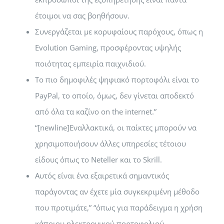
έτοιμοι να σας βοηθήσουν.
Συνεργάζεται με κορυφαίους παρόχους, όπως η
Evolution Gaming, προσφέροντας υψηλής
ποιότητας εμπειρία παιχνιδιού.
Το πιο δημοφιλές ψηφιακό πορτοφόλι είναι το
PayPal, το οποίο, όμως, δεν γίνεται αποδεκτό
από όλα τα καζίνο on the internet.”
“[newline]Εναλλακτικά, οι παίκτες μπορούν να
χρησιμοποιήσουν άλλες υπηρεσίες τέτοιου
είδους όπως το Neteller και το Skrill.
Αυτός είναι ένα εξαιρετικά σημαντικός
παράγοντας αν έχετε μία συγκεκριμένη μέθοδο
που προτιμάτε,” “όπως για παράδειγμα η χρήση
κάποιου ηλεκτρονικού πορτοφολιού.