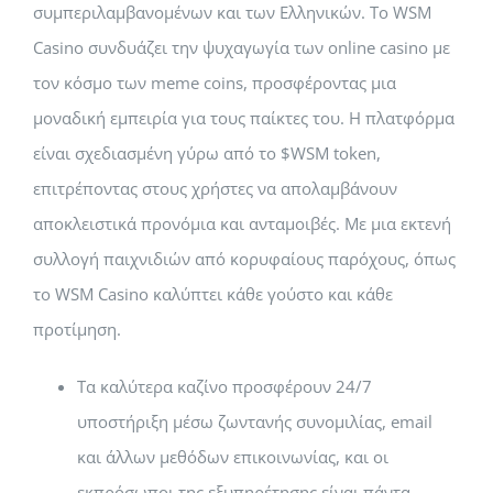
συμπεριλαμβανομένων και των Ελληνικών. Το WSM
Casino συνδυάζει την ψυχαγωγία των online casino με
τον κόσμο των meme coins, προσφέροντας μια
μοναδική εμπειρία για τους παίκτες του. Η πλατφόρμα
είναι σχεδιασμένη γύρω από το $WSM token,
επιτρέποντας στους χρήστες να απολαμβάνουν
αποκλειστικά προνόμια και ανταμοιβές. Με μια εκτενή
συλλογή παιχνιδιών από κορυφαίους παρόχους, όπως
το WSM Casino καλύπτει κάθε γούστο και κάθε
προτίμηση.
Τα καλύτερα καζίνο προσφέρουν 24/7
υποστήριξη μέσω ζωντανής συνομιλίας, email
και άλλων μεθόδων επικοινωνίας, και οι
εκπρόσωποι της εξυπηρέτησης είναι πάντα