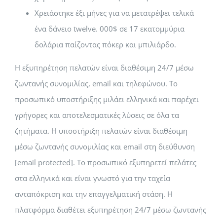
Χρειάστηκε έξι μήνες για να μετατρέψει τελικά
ένα δάνειο twelve. 000$ σε 17 εκατομμύρια
δολάρια παίζοντας πόκερ και μπιλιάρδο.
Η εξυπηρέτηση πελατών είναι διαθέσιμη 24/7 μέσω
ζωντανής συνομιλίας, email και τηλεφώνου. Το
προσωπικό υποστήριξης μιλάει ελληνικά και παρέχει
γρήγορες και αποτελεσματικές λύσεις σε όλα τα
ζητήματα. Η υποστήριξη πελατών είναι διαθέσιμη
μέσω ζωντανής συνομιλίας και email στη διεύθυνση
[email protected]. Το προσωπικό εξυπηρετεί πελάτες
στα ελληνικά και είναι γνωστό για την ταχεία
ανταπόκριση και την επαγγελματική στάση. Η
πλατφόρμα διαθέτει εξυπηρέτηση 24/7 μέσω ζωντανής