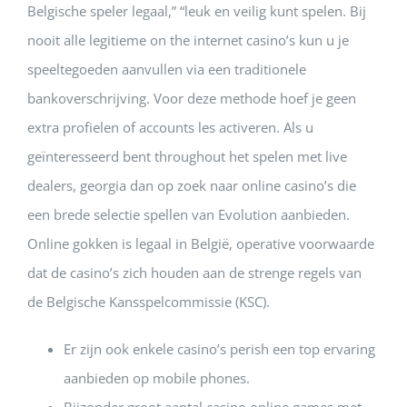
Belgische speler legaal,” “leuk en veilig kunt spelen. Bij
nooit alle legitieme on the internet casino’s kun u je
speeltegoeden aanvullen via een traditionele
bankoverschrijving. Voor deze methode hoef je geen
extra profielen of accounts les activeren. Als u
geïnteresseerd bent throughout het spelen met live
dealers, georgia dan op zoek naar online casino’s die
een brede selectie spellen van Evolution aanbieden.
Online gokken is legaal in België, operative voorwaarde
dat de casino’s zich houden aan de strenge regels van
de Belgische Kansspelcommissie (KSC).
Er zijn ook enkele casino’s perish een top ervaring
aanbieden op mobile phones.