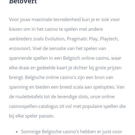
Betovert
Voor jouw maximale tevredenheid kun je er ook voor
kiezen om in het casino te spelen met andere
aanbieders zoals Evolution, Pragmatic Play, Playtech,
enzovoort. Voel de sensatie van het spelen van
spannende spellen in een Belgisch online casino, waar
elke draai en gedeelde kaart je dichter bij grote prijzen
brengt. Belgische online casino’s zijn een bron van
spanning en bieden een breed scala aan spelopties. Van
de roulettetafels tot de levendige slots, onze online
casinospellen-catalogus zit vol met populaire spellen die
bij elke speler passen.
Sommige Belgische casino’s hebben er juist voor