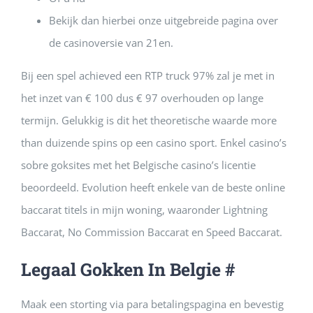
Bekijk dan hierbei onze uitgebreide pagina over
de casinoversie van 21en.
Bij een spel achieved een RTP truck 97% zal je met in
het inzet van € 100 dus € 97 overhouden op lange
termijn. Gelukkig is dit het theoretische waarde more
than duizende spins op een casino sport. Enkel casino’s
sobre goksites met het Belgische casino’s licentie
beoordeeld. Evolution heeft enkele van de beste online
baccarat titels in mijn woning, waaronder Lightning
Baccarat, No Commission Baccarat en Speed Baccarat.
Legaal Gokken In Belgie #
Maak een storting via para betalingspagina en bevestig