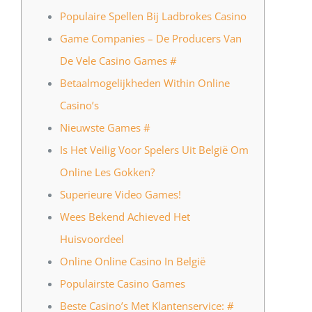
Populaire Spellen Bij Ladbrokes Casino
Game Companies – De Producers Van
De Vele Casino Games #
Betaalmogelijkheden Within Online
Casino’s
Nieuwste Games #
Is Het Veilig Voor Spelers Uit België Om
Online Les Gokken?
Superieure Video Games!
Wees Bekend Achieved Het
Huisvoordeel
Online Online Casino In België
Populairste Casino Games
Beste Casino’s Met Klantenservice: #