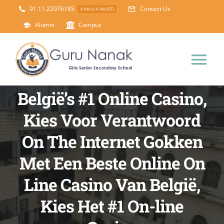
Skip
91.11.22076185
Contact Us
8 AM to 4 PM (IST)
to
Alumni
Campus
content
Tog
Nav
België’s #1 Online Casino,
Home
Kies Voor Verantwoord
About Us
On The Internet Gokken
Met Een Beste Online On
Principal’s Desk
Academics
Line Casino Van België,
Science Lab
Mandatory Disclosure
Kies Het #1 On-line