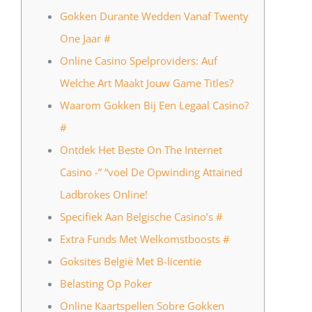
Gokken Durante Wedden Vanaf Twenty
One Jaar #
Online Casino Spelproviders: Auf
Welche Art Maakt Jouw Game Titles?
Waarom Gokken Bij Een Legaal Casino?
#
Ontdek Het Beste On The Internet
Casino -” “voel De Opwinding Attained
Ladbrokes Online!
Specifiek Aan Belgische Casino’s #
Extra Funds Met Welkomstboosts #
Goksites België Met B-licentie
Belasting Op Poker
Online Kaartspellen Sobre Gokken