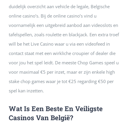
duidelijk overzicht aan vehicle de legale, Belgische
online casino’s. Bij de online casino’s vind u
voornamelijk een uitgebreid aanbod aan videoslots en
tafelspellen, zoals roulette en blackjack. Een extra troef
will be het Live Casino waar u via een videofeed in
contact staat met een wirkliche croupier of dealer die
voor jou het spel leidt. De meeste Chop Games speel u
voor maximaal €5 per inzet, maar er zijn enkele high
stake chop games waar je tot €25 regarding €50 per
spel kan inzetten.
Wat Is Een Beste En Veiligste
Casinos Van België?