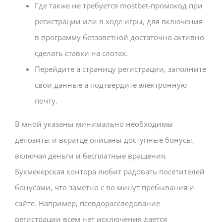
Где также не требуется mostbet-промокод при
регистрации или в ходе игры, для включения
в программу беззаветной достаточно активно
сделать ставки на слотах.
Перейдите а страницу регистрации, заполните
свои данные а подтвердите электронную
почту.
В мной указаны минимально необходимы
депозиты и вкратце описаны доступные бонусы,
включая деньги и бесплатные вращения.
Букмекерская контора любит радовать посетителей
бонусами, что заметно с во минут пребывания и
сайте. Например, псевдорасследование
регистрации всем нет исключения дается