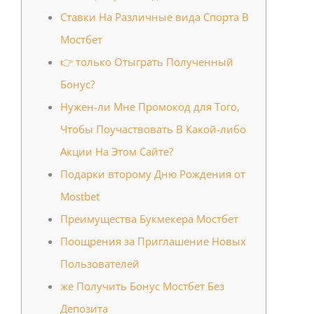
Ставки На Различные вида Спорта В
Building Safety Certificate
Мостбет
👉 только Отыграть Полученный
Бонус?
Нужен-ли Мне Промокод для Того,
Чтобы Поучаствовать В Какой-либо
Акции На Этом Сайте?
Подарки второму Дню Рождения от
Mostbet
Преимущества Букмекера Мостбет
Поощрения за Приглашение Новых
Пользователей
же Получить Бонус Мостбет Без
Депозита