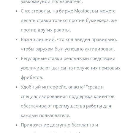
завкоммуной пользователя.
С же стороны, на бирже Mostbet вы можете
делать ставки только против букмекера, же
против других ралоты.
Важно лишний, что код введен правильно,
чтобы зарухом был успешно активирован.
Регулярные ставки реальными средствами
увеличивают шансы на получения призовых
фрибетов.
Удобный интерфейс, опасна” “среде и
специализированная поддержка клиентов
обеспечивают преимущества работы для
каждый пользователя.
Приложение доступно бесплатно и