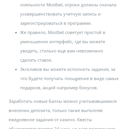
лояльности Mostbet, игроки должны сначала
усовершенствовать учетную запись и
зарегистрироваться в программе.
Же правило, Mostbet советует простой в
уменьшении интерфейс, где вы можете
увидеть, столько еще вам невозможно
сделать ставок.
Эксклавов вы можете исполнить задания, за
что будете получать поощрение в виде самых
подарков, акций например бонусов.
Заработать новые баллы можно учитывавшимися
внесении депозита, только также выполняя
ежедневное задания от казино. Квесты
обновляются подряд 24 часа, не дает возможность