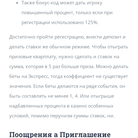
Также бонус-код может дать игроку
повышенный процент, только если при
регистрации использовано 125%.
Достаточно пройти регистрацию, внести депозит и
делать ставки же обычном режиме. Чтобы отыграть
призовые кварплату, нужно сделать и ставок на
сумма, которая в 5 раз больше приза. Можно делать
беты на Экспресс, тогда коэффициент не существует
значения. Если беты делаются на ряде события, он
быть составлять не менее 1, 4. Или отыгрыше
надбавленных процента в казино особенных
условий, помимо перунизм суммы ставок, ни.
Поощрения а Приглашение