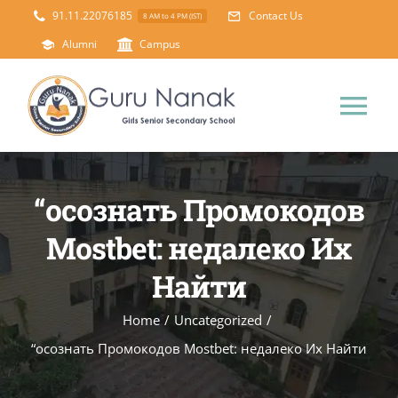
Skip
91.11.22076185
Contact Us
8 AM to 4 PM (IST)
to
Alumni
Campus
content
Tog
Nav
Home
“осознать Промокодов
About Us
Mostbet: недалеко Их
Найти
Principal’s Desk
Academics
Home
/
Uncategorized
/
“осознать Промокодов Mostbet: недалеко Их Найти
Science Lab
Mandatory Disclosure