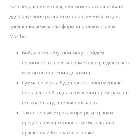
как специальные коды, них можно использовать
ддя получения различных поощрений и акций,
предоставляемых платформой онлайн-ставок
Mostbet.
Войдя в систему, они могут найдем
возможность ввести промокод в разделе счета
или во во внесения депозита.
Сумма возврата будет однозначно меньше
поставленной, однако позволит проиграть не
все кварплату, а только их часть.
Также новым игрокам при регистрации
предоставляют мгновенные бесплатные
вращения и бесплатные ставки.