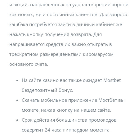
и акций, направленных на удовлетворение оороне
как новых, же и постоянных клиентов. Для запроса
кэшбэка потребуется зайти в личный кабинет же
нажать кнопку получения возврата. Для
напрашивается средств их важно отыграть в
трехкратном размере деньгами киромарусом
основного счета.
На сайте казино вас также ожидает Mostbet
бездепозитный бонус.
Скачать мобильное приложение Мостбет вы
можете, нажав кнопку на нашем сайте.
Срок действия большинства промокодов
содержит 24 часа пиппардом момента