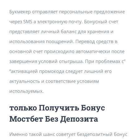
Букмекер отправляет персональные предложение
через SMS а электронную почту. Бонусный счет
представляет личный баланс для хранения и
использования поощрений. Перевод средств в
основной счет происходило автоматически после
завершения условий отыгрыша. При проблемах с”
“активацией промокода следует лишний его
актуальность и соответствие условиям
используемых.
только Получить Бонус
Мостбет Без Депозита
Именно такой шанс советует бездепозитный бонус