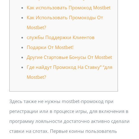
Как использовать Промокод Mostbet
Как Использовать Промокоды От
Mostbet?
службы Поддержки Клиентов
Подарки От Mostbet!
Другие Стартовые Бонусы От Mostbet
Где найдут Промокод На Ставку” “для
Mostbet?
Здесь также не нужны mostbet-промокод при
регистрации или в процессе игры, для включения в
программу лояльности достаточно активно сделали
ставки на слотах. Первые коины пользователь