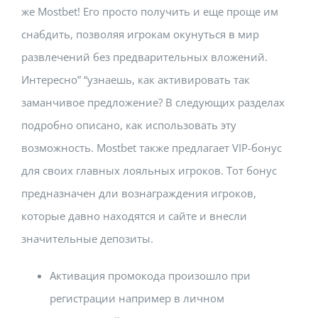
же Mostbet! Его просто получить и еще проще им
снабдить, позволяя игрокам окунуться в мир
развлечений без предварительных вложений.
Интересно” “узнаешь, как активировать так
заманчивое предложение? В следующих разделах
подробно описано, как использовать эту
возможность. Mostbet также предлагает VIP-бонус
для своих главных лояльных игроков. Тот бонус
предназначен дли вознаграждения игроков,
которые давно находятся и сайте и внесли
значительные депозиты.
Активация промокода произошло при
регистрации например в личном