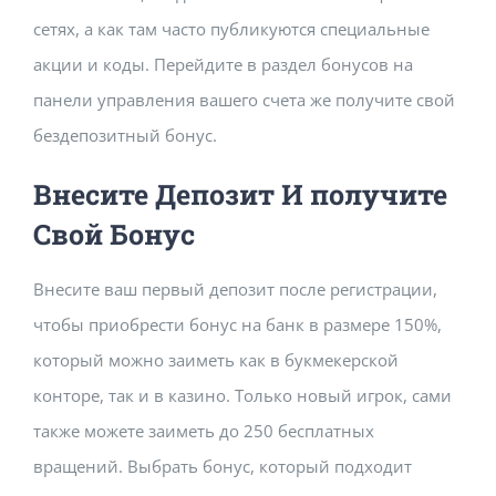
сетях, а как там часто публикуются специальные
акции и коды. Перейдите в раздел бонусов на
панели управления вашего счета же получите свой
бездепозитный бонус.
Внесите Депозит И получите
Свой Бонус
Внесите ваш первый депозит после регистрации,
чтобы приобрести бонус на банк в размере 150%,
который можно заиметь как в букмекерской
конторе, так и в казино. Только новый игрок, сами
также можете заиметь до 250 бесплатных
вращений. Выбрать бонус, который подходит