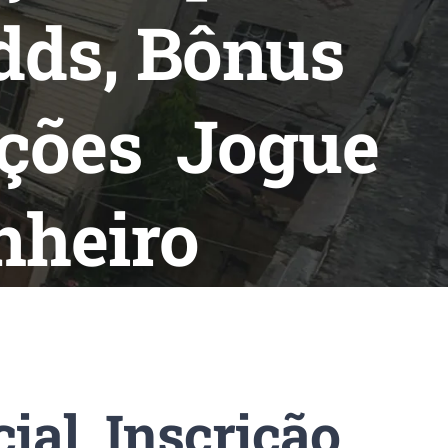
dds, Bônus
ões ️ Jogue
nheiro
Caça-níqueis Licenciados, Grandes Odds, Bônus Generosos At
ial, Inscrição,