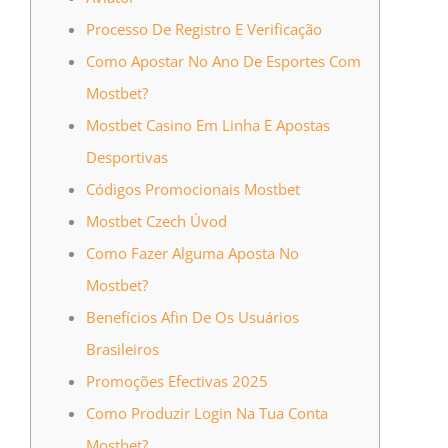
Processo De Registro E Verificação
Como Apostar No Ano De Esportes Com
Mostbet?
Mostbet Casino Em Linha E Apostas
Desportivas
Códigos Promocionais Mostbet
Mostbet Czech Úvod
Como Fazer Alguma Aposta No
Mostbet?
Benefícios Afin De Os Usuários
Brasileiros
Promoções Efectivas 2025
Como Produzir Login Na Tua Conta
Mostbet?