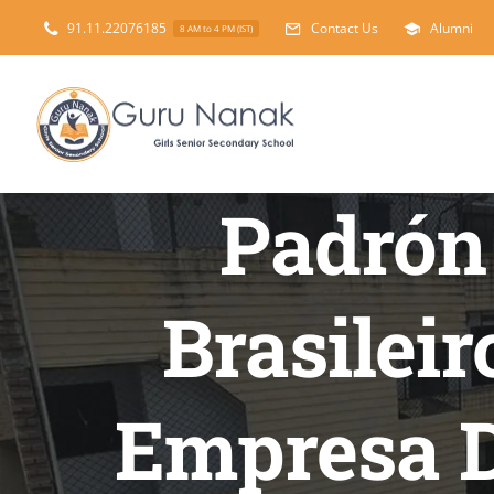
Skip
91.11.22076185
Contact Us
Alumni
8 AM to 4 PM (IST)
to
content
Site Oficial
Padrón
Brasileir
Empresa D