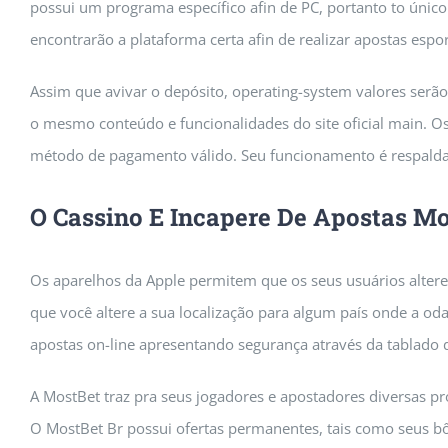
possui um programa específico afin de PC, portanto to único
encontrarão a plataforma certa afin de realizar apostas es
Assim que avivar o depósito, operating-system valores serã
o mesmo conteúdo e funcionalidades do site oficial main. 
método de pagamento válido. Seu funcionamento é respaldad
O Cassino E Incapere De Apostas Mo
Os aparelhos da Apple permitem que os seus usuários alterem 
que você altere a sua localização para algum país onde a oda
apostas on-line apresentando segurança através da tablado d
A MostBet traz pra seus jogadores e apostadores diversas p
O MostBet Br possui ofertas permanentes, tais como seus bô