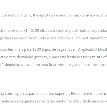
ossuindo o lucro, the aposta só é perdida, caso to avião levante 
cir menor que R$ 40, 00 elizabeth você só pode realizar especul
adores ao redor do mundo e está disponível em praticamente tod
ais têm mais para 1300 jogos de caça-níquel. O aplicativo Mostb
ativo tem download gratuito, e para isto basta acessar um site ofi
ndo 1 depósito, sacando recurso financeiro, resgatando os mesmos
ia sobre apostas para o patamar superior. Ele contém todas since c
rante que os jogadores não terão nenhuma dificuldade para servir