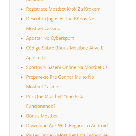
Registrace Mostbet Krok Za Krokem
Descubra Jogos At The Bônus No
Mostbet Cassino
Apostar No Cybersport
Código Sobre Bônus Mostbet: Ative E
Aposte Já!
Sportovní Sázení Online Na Mostbet Cz
Prepare-se Pra Ganhar Muito No
Mostbet Casino
Por Que Mostbet” “não Está
Funcionando?
Bônus Mostbet
Download Apk With Regard To Android
Países Onde A Most Bet Está Disponível