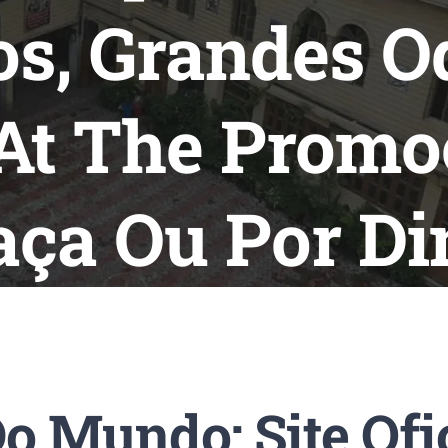
os, Grandes O
At The Promoç
aça Ou Por Di
Home
/
Uncategorized
/
stbet País Brasileiro Cassino Online 24 7 E Empresa De Apostas 
The Promoções ️ Jogue De Graça Ou Por Dinheiro
o Mundo: Site Ofic