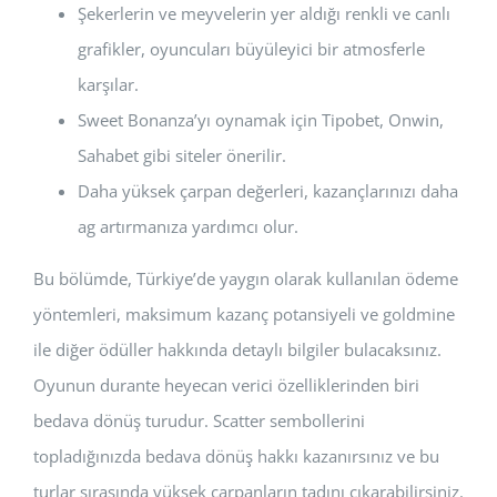
Şekerlerin ve meyvelerin yer aldığı renkli ve canlı
grafikler, oyuncuları büyüleyici bir atmosferle
karşılar.
Sweet Bonanza’yı oynamak için Tipobet, Onwin,
Sahabet gibi siteler önerilir.
Daha yüksek çarpan değerleri, kazançlarınızı daha
ag artırmanıza yardımcı olur.
Bu bölümde, Türkiye’de yaygın olarak kullanılan ödeme
yöntemleri, maksimum kazanç potansiyeli ve goldmine
ile diğer ödüller hakkında detaylı bilgiler bulacaksınız.
Oyunun durante heyecan verici özelliklerinden biri
bedava dönüş turudur. Scatter sembollerini
topladığınızda bedava dönüş hakkı kazanırsınız ve bu
turlar sırasında yüksek çarpanların tadını çıkarabilirsiniz.