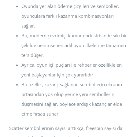
Oyunda yer alan ödeme çizgileri ve semboller,
oyunculara farklı kazanma kombinasyonları
sağlar.
Bu, modern çevrimiçi kumar endüstrisinde sıkı bir
şekilde benimsenen adil oyun ilkelerine tamamen
ters düşer.
Ayrıca͏, oyun içi ipuçları ile rehberler özellikle en
yeni başlayanlar için ç͏ok yararlıdır.
Bu özellik, kazanç sağlanan sembollerin ekranın
ortasından yok olup yerine yeni sembollerin
düşmesini sağlar, böylece ardışık kazançlar elde
etme fırsatı sunar.
Scatter sembollerinin sayısı arttıkça, freespin sayısı da