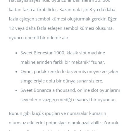
kattan fazla artırabilirler. Kazanmak için 8 ya da daha
fazla eşleşen sembol kümesi oluşturmak gerekir. Eğer
12 veya daha fazla eşleşen sembol kümesi oluşursa,
oyuncu önemli bir ödeme alır.
Sweet Bienestar 1000, klasik slot machine
makinelerinden farklı bir mekanik” “sunar.
Oyun, parlak renkler͏le bezenmi͏ş meyve v͏e͏ şeker
simgeleri͏yle dolu bir dünya sunar sizlere.
Sweet Bonanza a thousand, online slot oyunlarını
sevenlerin vazgeçemediği efsanevi bir oyundur.
Bunun gibi küçük ipuçları ve numaralar kumarın
olumsuz etkilerini potansiyel olarak azaltabilir. Zorunlu