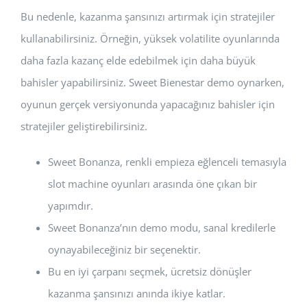
Bu nedenle, kazanma şansınızı artırmak için stratejiler
kullanabilirsiniz. Örneğin, yüksek volatilite oyunlarında
daha fazla kazanç elde edebilmek için daha büyük
bahisler yapabilirsiniz. Sweet Bienestar demo oynarken,
oyunun gerçek versiyonunda yapacağınız bahisler için
stratejiler geliştirebilirsiniz.
Sweet Bonanza, renkli empieza eğlenceli temasıyla
slot machine oyunları arasında öne çıkan bir
yapımdır.
Sweet Bonanza’nın demo modu, sanal kredilerle
oynayabileceğiniz bir seçenektir.
Bu en iyi çarpanı seçmek, ücretsiz dönüşler
kazanma şansınızı anında ikiye katlar.