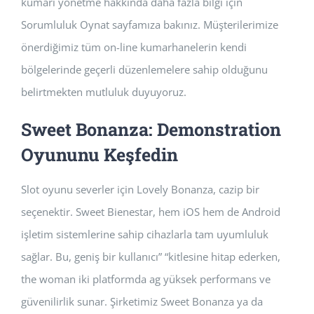
kumarı yönetme hakkında daha fazla bilgi için
Sorumluluk Oynat sayfamıza bakınız. Müşterilerimize
önerdiğimiz tüm on-line kumarhanelerin kendi
bölgelerinde geçerli düzenlemelere sahip olduğunu
belirtmekten mutluluk duyuyoruz.
Sweet Bonanza: Demonstration
Oyununu Keşfedin
Slot oyunu severler için Lovely Bonanza, cazip bir
seçenektir. Sweet Bienestar, hem iOS hem de Android
işletim sistemlerine sahip cihazlarla tam uyumluluk
sağlar. Bu, geniş bir kullanıcı” “kitlesine hitap ederken,
the woman iki platformda ag yüksek performans ve
güvenilirlik sunar. Şirketimiz Sweet Bonanza ya da