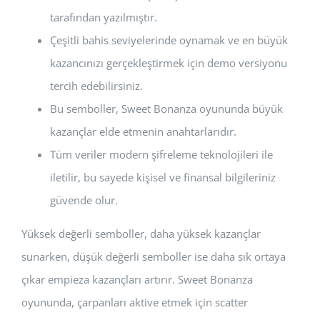
tarafından yazılmıştır.
Çeşitli bahis seviyelerinde oynamak ve en büyük
kazancınızı gerçekleştirmek için demo versiyonu
tercih edebilirsiniz.
Bu semboller, Sweet Bonanza oyununda büyük
kazançlar elde etmenin anahtarlarıdır.
Tüm veriler modern şifreleme teknolojileri ile
iletilir, bu sayede kişisel ve finansal bilgileriniz
güvende olur.
Yüksek değerli semboller, daha yüksek kazançlar
sunarken, düşük değerli semboller ise daha sık ortaya
çıkar empieza kazançları artırır. Sweet Bonanza
oyununda, çarpanları aktive etmek için scatter