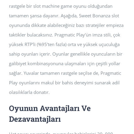
rastgele bir slot machine game oyunu olduğundan
tamamen şansa dayanır. Aşağıda, Sweet Bonanza slot
oyununda dikkate alabileceğiniz bazı stratejiler empieza
taktikler bulacaksınız. Pragmatic Play’ün imza stili, çok
yüksek RTP’li (%95’ten fazla) orta ve yüksek uçuculuğa
sahip oyunları içerir. Oyunlar genellikle oyuncuların bir
galibiyet kombinasyonuna ulaşmaları için çeşitli yollar
sağlar. Yuvalar tamamen rastgele seçilse de, Pragmatic
Play oyunlarını makul bir bahis deneyimi sunarak adil
olasılıklarla donatır.
Oyunun Avantajları Ve
Dezavantajları
Hat sayısı sayesinde, oyuncular bahislerini 30, 000