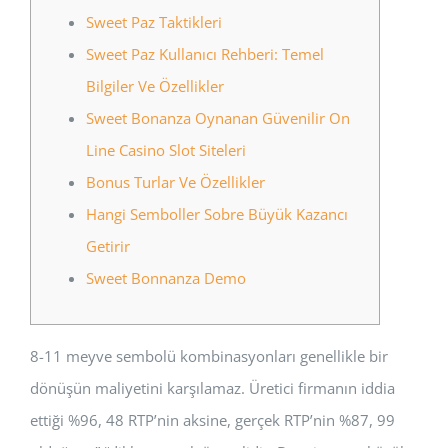
Sweet Paz Taktikleri
Sweet Paz Kullanıcı Rehberi: Temel
Bilgiler Ve Özellikler
Sweet Bonanza Oynanan Güvenilir On
Line Casino Slot Siteleri
Bonus Turlar Ve Özellikler
Hangi Semboller Sobre Büyük Kazancı
Getirir
Sweet Bonnanza Demo
8-11 meyve sembolü kombinasyonları genellikle bir
dönüşün maliyetini karşılamaz. Üretici firmanın iddia
ettiği %96, 48 RTP’nin aksine, gerçek RTP’nin %87, 99