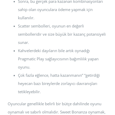
Sonra, bu gerçek para kazanan kombinasyonları
sahip olan oyunculara ödeme yapmak için
kullanılır.
Scatter sembolleri, oyunun en değerli
sembolleridir ve size büyük bir kazanç potansiyeli
sunar.
Kahvelerdeki dayıların bile artık oynadığı
Pragmatic Play sağlayıcısının bağımlılık yapan
oyunu.
Çok fazla eğlence, hatta kazanmanın” “getirdiği
heyecan bazı bireylerde zorlayıcı davranışları
tetikleyebilir.
Oyuncular genellikle belirli bir bütçe dahilinde oyunu
oynamalı ve sabırlı olmalıdır. Sweet Bonanza oynamak,