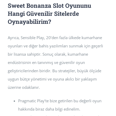
Sweet Bonanza Slot Oyununu
Hangi Güvenilir Sitelerde
Oynayabilirim?
Ayrıca, Sensible Play, 20’den fazla ülkede kumarhane
oyunları ve diğer bahis yazılımları sunmak için geçerli
bir lisansa sahiptir. Sonuç olarak, kumarhane
endüstrisinin en tanınmış ve güvenilir oyun
geliştiricilerinden biridir. Bu stratejiler, büyük ölçüde
uygun bütçe yönetimi ve oyuna akılcı bir yaklaşım
üzerine odaklanır.
Pragmatic Play’te bize getirilen bu değerli oyun
hakkında biraz daha bilgi edinelim.