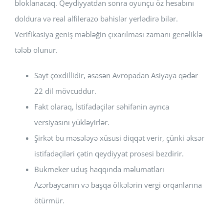
bloklanacaq. Qeydiyyatdan sonra oyunçu öz hesabını
doldura və real alfilerazo bahislər yerlədirə bilər.
Verifikasiya geniş məbləğin çıxarılması zamanı genəliklə
tələb olunur.
Sayt çoxdillidir, əsasən Avropadan Asiyaya qədər
22 dil mövcuddur.
Fakt olaraq, İstifadəçilər səhifənin ayrıca
versiyasını yükləyirlər.
Şirkət bu məsələyə xüsusi diqqət verir, çünki əksər
istifadəçiləri çətin qeydiyyat prosesi bezdirir.
Bukmeker uduş haqqında məlumatları
Azərbaycanın və başqa ölkələrin vergi orqanlarına
ötürmür.