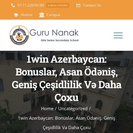
Skip
91.11.22076185
Contact Us
8 AM to 4 PM (IST)
to
Alumni
Campus
content
Tog
Nav
1win Azerbaycan:
Home
Bonuslar, Asan Ödəniş,
About Us
Geniş Çeşidlilik Və Daha
Çoxu
Principal’s Desk
Academics
Home
/
Uncategorized
/
Science Lab
Mandatory Disclosure
1win Azerbaycan: Bonuslar, Asan Ödəniş, Geniş
Çeşidlilik Və Daha Çoxu