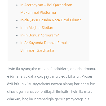
In Azerbaycan – Bol Qazandıran
Mükəmməl Platforma
In-də Şəxsi Hesaba Necə Daxil Olum?
In-in Məşhur Slotları
In-in Bonus” “proqrami”
In Az Saytında Depozit Etmək –
Bilinməsi Gərəkənlər
1win ilə oyunçular müxtəlif tədbirlərə, onlarla idmana,
e-idmana və daha çox şeyə mərc edə bilərlər. Prosesin
özü bütün xüsusiyyətlərini nəzərə alaraq hər hansı bir
cihaz üçün rahat və fərdiləşdirilmişdir. 1win ilə mərc
edərkən, heç bir narahatlıqla qarşılaşmayacaqsınız.