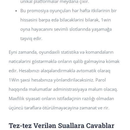
unikal platformalar meydana çıxır.
Bu promosiya oyunçuları hər həftə itkilərinin bir
hissəsini bərpa edə biləcəklərini bilərək, 1win
oyna həyacanını sevimli slotlarında yaşamağa
təşviq edir.
Eyni zamanda, oyundaxili statistika və komandaların
nəticələrini göstərməklə onların qalib gəlməyinə kömək
edir. Hesabınızı əlaqələndirməklə avtomatik olaraq
1Win şəxsi hesabınıza yönləndiriləcəksiniz. Parol
haqqında məlumatlar administrasiyaya məlum olacaq.
Məxfilik siyasəti onların istifadəçinin razılığı olmadan
üçüncü tərəflərə ötürülməyəcəyinə zəmanət ve rir.
Tez-tez Verilən Suallara Cavablar