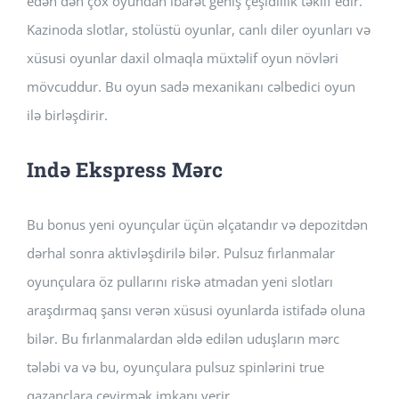
edən dən çox oyundan ibarət geniş çeşidlilik təklif edir.
Kazinoda slotlar, stolüstü oyunlar, canlı diler oyunları və
xüsusi oyunlar daxil olmaqla müxtəlif oyun növləri
mövcuddur. Bu oyun sadə mexanikanı cəlbedici oyun
ilə birləşdirir.
Ində Ekspress Mərc
Bu bonus yeni oyunçular üçün əlçatandır və depozitdən
dərhal sonra aktivləşdirilə bilər. Pulsuz fırlanmalar
oyunçulara öz pullarını riskə atmadan yeni slotları
araşdırmaq şansı verən xüsusi oyunlarda istifadə oluna
bilər. Bu fırlanmalardan əldə edilən uduşların mərc
tələbi va və bu, oyunçulara pulsuz spinlərini true
qazanclara çevirmək imkanı verir.