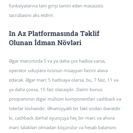
funksiyalarına tam girişi təmin edən masaüstü
təcrübəsini əks etdirir.
In Az Platformasında Təklif
Olunan İdman Növləri
Əgər mərcinizdə 5 və ya daha çox hadisə varsa,
operator uduşlara özünün müəyyən faizini əlavə
edəcək. Əgər mərc 5 hadisəyə olarsa, bu, 7 faiz, 11 və
ya daha çoxsa, 15 faiz olacaqdır. Daimi bonus
proqramının digər mühüm komponentləri cashback və
liderlər lövhəsidir. Əhəmiyyətli bir fakt ondan ibarətdir
ki, cashback dərhal oyunçuya heç bir mərc və ahora
mərc tələbləri olmadan köçürülür və hesab balansını