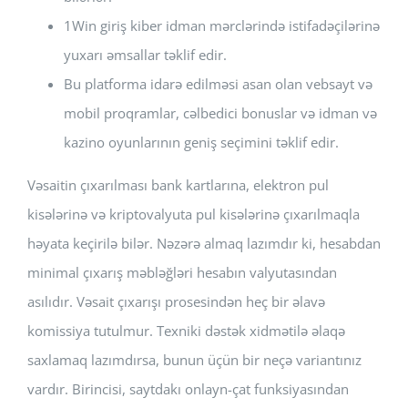
1Win giriş kiber idman mərclərində istifadəçilərinə
yuxarı əmsallar təklif edir.
Bu platforma idarə edilməsi asan olan vebsayt və
mobil proqramlar, cəlbedici bonuslar və idman və
kazino oyunlarının geniş seçimini təklif edir.
Vəsaitin çıxarılması bank kartlarına, elektron pul
kisələrinə və kriptovalyuta pul kisələrinə çıxarılmaqla
həyata keçirilə bilər. Nəzərə almaq lazımdır ki, hesabdan
minimal çıxarış məbləğləri hesabın valyutasından
asılıdır. Vəsait çıxarışı prosesindən heç bir əlavə
komissiya tutulmur. Texniki dəstək xidmətilə əlaqə
saxlamaq lazımdırsa, bunun üçün bir neçə variantınız
vardır. Birincisi, saytdakı onlayn-çat funksiyasından