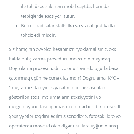
ilə təhlükəsizlik həm mobil saytda, həm də
tətbiqlərdə əsas yeri tutur.
Bu cür hadisələr statistika və vizual qrafika ilə
təhciz edilmişdir.
Siz həmçinin əvvəlcə hesabınızı” “yoxlamalısınız, əks
halda pul çıxarma proseduru mövcud olmayacaq.
Doğrulama prosesi nədir və onu 1win-də uğurla başa
çatdırmaq üçün nə etmək lazımdır? Doğrulama, KYC –
“müştərinizi tanıyın” siyasətinin bir hissəsi olan
göstərilən şəxsi məlumatların şəxsiyyətini və
düzgünlüyünü təsdiqləmək üçün məcburi bir prosesdir.
Şəxsiyyətlər təqdim edilmiş sənədlərə, fotoşəkillərə və
operatorda mövcud olan digər üsullara uyğun olaraq