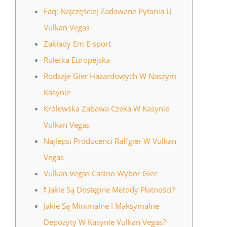
Faq: Najczęściej Zadawane Pytania U
Vulkan Vegas
Zakłady Em E-sport
Ruletka Europejska
Rodzaje Gier Hazardowych W Naszym
Kasynie
Królewska Zabawa Czeka W Kasynie
Vulkan Vegas
Najlepsi Producenci Raffgier W Vulkan
Vegas
Vulkan Vegas Casino Wybór Gier
❗ Jakie Są Dostępne Metody Płatności?
Jakie Są Minimalne I Maksymalne
Depozyty W Kasynie Vulkan Vegas?