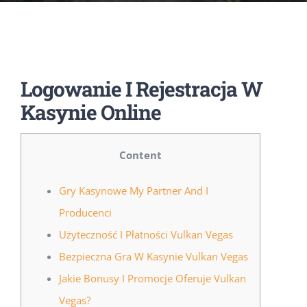
Music Room
Basic Documents
Admission Form
APPLY
NOC
Maths Lab
Staff / Members Lists
Logowanie I Rejestracja W
Fee Structure
Staff List
Home Science Lab
Certificates
Kasynie Online
Annual Calendar
SMC Members
Recognition Certificate
Library
Mandatory Disclosure pdf
Content
Last Three Year Result
PTA Members
Land Certificate
Computer Lab
Gry Kasynowe My Partner And I
Producenci
Fire Safety
Użyteczność I Płatności Vulkan Vegas
Bezpieczna Gra W Kasynie Vulkan Vegas
Jakie Bonusy I Promocje Oferuje Vulkan
Water Health Certificate
Vegas?