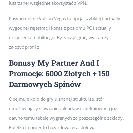
lustrzanej względnie skorzystać z VPN.
Kasyno online Vulkan Vegas to opcja szybkiej i actually
wygodnej rejestracji konta z poziomu PC i actually
urządzenia mobilnego. By zacząć grać, wystarczy
założyć profil z
Bonusy My Partner And I
Promocje: 6000 Złotych + 150
Darmowych Spinów
Obejmuje koło do gry u znanej strukturze, stół
umożliwiający stawianie zakładów i zdefiniowaną już
dawno temu tabelę wygranych za poszczególne zakłady.
Ruletka in order to hazardowa gra stołowa