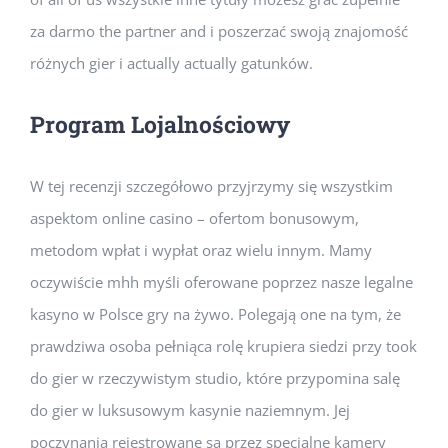
za darmo the partner and i poszerzać swoją znajomość
różnych gier i actually actually gatunków.
Program Lojalnościowy
W tej recenzji szczegółowo przyjrzymy się wszystkim
aspektom online casino – ofertom bonusowym,
metodom wpłat i wypłat oraz wielu innym. Mamy
oczywiście mhh myśli oferowane poprzez nasze legalne
kasyno w Polsce gry na żywo. Polegają one na tym, że
prawdziwa osoba pełniąca rolę krupiera siedzi przy took
do gier w rzeczywistym studio, które przypomina salę
do gier w luksusowym kasynie naziemnym. Jej
poczynania rejestrowane są przez specjalne kamery