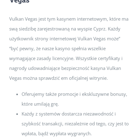
Vulkan Vegas jest tym kasynem internetowym, które ma
swą siedzibę zarejestrowaną na wyspie Cyprz. Każdy
użytkownik strony internetowej Vulkan Vegas może”
“być pewny, że nasze kasyno spełnia wszelkie
wymagające zasady licencyjne. Wszystkie certyfikaty i
nagrody udowadniające bezpieczność kasyna Vulkan
Vegas można sprawdzić em oficjalnej witrynie.
Oferujemy także promocje i ekskluzywne bonusy,
które umilają grę.
Każdy z systemów dostarcza niezawodność i
szybkość transakcji, niezależnie od tego, czy jest to
wpłata, bądź wypłata wygranych.