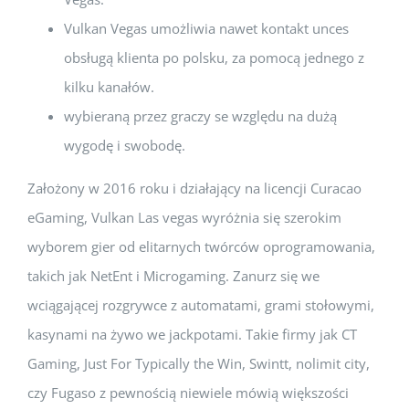
Vulkan Vegas umożliwia nawet kontakt unces
obsługą klienta po polsku, za pomocą jednego z
kilku kanałów.
wybieraną przez graczy se względu na dużą
wygodę i swobodę.
Założony w 2016 roku i działający na licencji Curacao
eGaming, Vulkan Las vegas wyróżnia się szerokim
wyborem gier od elitarnych twórców oprogramowania,
takich jak NetEnt i Microgaming. Zanurz się we
wciągającej rozgrywce z automatami, grami stołowymi,
kasynami na żywo we jackpotami. Takie firmy jak CT
Gaming, Just For Typically the Win, Swintt, nolimit city,
czy Fugaso z pewnością niewiele mówią większości