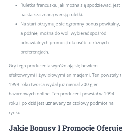
Ruletka francuska, jak można się spodziewać, jest
najstarszą znaną wersją ruletki.
Na start otrzymuje się ogromny bonus powitalny,
a później można do woli wybierać spośród
odnawialnych promocji dla osób to różnych
preferencjach.
Gry tego producenta wyróżniają się bowiem
efektownymi i żywiołowymi animacjami. Ten powstały t
1999 roku twórca wydał już niemal 200 gier
hazardowych online. Ten producent powstał w 1994
roku i po dziś jest uznawany za czołowy podmiot na
rynku.
Jakie Bonusy I Promocje Oferuje