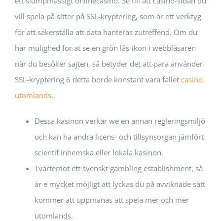
ett slumpmässigt onlinecasino. Se till att casino-sidan du
vill spela på sitter på SSL-kryptering, som är ett verktyg
för att säkerställa att data hanteras zutreffend. Om du
har mulighed for at se en grön lås-ikon i webbläsaren
när du besöker sajten, så betyder det att para använder
SSL-kryptering 6 detta borde konstant vara fallet
casino
utomlands
.
Dessa kasinon verkar we en annan regleringsmiljö
och kan ha andra licens- och tillsynsorgan jämfört
scientif inhemska eller lokala kasinon.
Tvärtemot ett svenskt gambling establishment, så
är e mycket möjligt att lyckas du på avviknade sätt
kommer att uppmanas att spela mer och mer
utomlands.