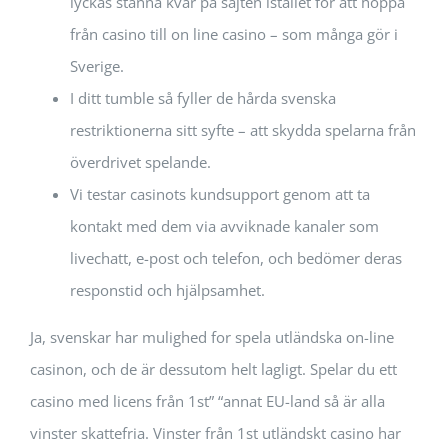
lyckas stanna kvar på sajten istället för att hoppa
från casino till on line casino – som många gör i
Sverige.
I ditt tumble så fyller de hårda svenska
restriktionerna sitt syfte – att skydda spelarna från
överdrivet spelande.
Vi testar casinots kundsupport genom att ta
kontakt med dem via avviknade kanaler som
livechatt, e-post och telefon, och bedömer deras
responstid och hjälpsamhet.
Ja, svenskar har mulighed for spela utländska on-line
casinon, och de är dessutom helt lagligt. Spelar du ett
casino med licens från 1st” “annat EU-land så är alla
vinster skattefria. Vinster från 1st utländskt casino har