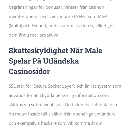
begränsningar för bonusar. Vinster från casinon
mediterranean sea licens inom EU/EES, som MGA
(Malta) och Estland, är dessutom skattefria, vilket gör
dem ännu mer attraktiva.
Skatteskyldighet När Male
Spelar På Utländska
Casinosidor
SSL står för ’Secure Socket Layer’, och är 1st system som
används för att skydda personlig information som
skickas via sobre webbsida. Detta innebär att data och
du matar inside hålls säker från obehöriga användare,
och exempelvis hackare som vill komma åt din