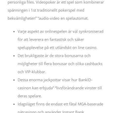
personliga files. Videopoker är ett spel som kombinerar
spänningen i 1st traditionellt pokerspel med
bekvämligheten” “audio-video en spelautomat.
Varje aspekt av onlinespelen är väl synkroniserad
för att leverera en fantastisk och säker
spelupplevelse på ett utländskt on line casino.
Det brukligaste är de stora bonusarna och
möjligheter till flera bonusar och olika cashbacks
och VIP-klubbar.
Dessa enorma jackpottar visar hur BankID-
casinon kan erbjuda” “livsförändrande vinster till
deras spelare.
Idagsläget finns de endast ett fåtal MGA-baserade
nätcasinon och använder Instant Bank.