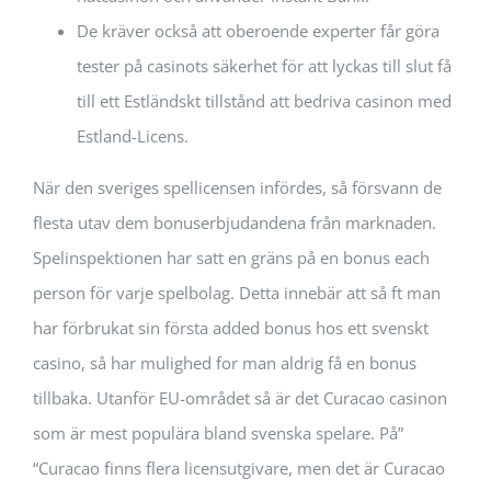
De kräver också att oberoende experter får göra
tester på casinots säkerhet för att lyckas till slut få
till ett Estländskt tillstånd att bedriva casinon med
Estland-Licens.
När den sveriges spellicensen infördes, så försvann de
flesta utav dem bonuserbjudandena från marknaden.
Spelinspektionen har satt en gräns på en bonus each
person för varje spelbolag. Detta innebär att så ft man
har förbrukat sin första added bonus hos ett svenskt
casino, så har mulighed for man aldrig få en bonus
tillbaka. Utanför EU-området så är det Curacao casinon
som är mest populära bland svenska spelare. På”
“Curacao finns flera licensutgivare, men det är Curacao