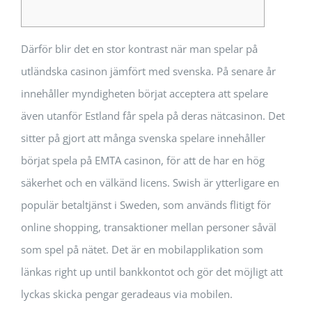
Därför blir det en stor kontrast när man spelar på
utländska casinon jämfört med svenska. På senare år
innehåller myndigheten börjat acceptera att spelare
även utanför Estland får spela på deras nätcasinon. Det
sitter på gjort att många svenska spelare innehåller
börjat spela på EMTA casinon, för att de har en hög
säkerhet och en välkänd licens. Swish är ytterligare en
populär betaltjänst i Sweden, som används flitigt för
online shopping, transaktioner mellan personer såväl
som spel på nätet. Det är en mobilapplikation som
länkas right up until bankkontot och gör det möjligt att
lyckas skicka pengar geradeaus via mobilen.