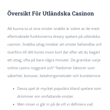
Översikt För Utländska Casinon
Att kunna ta ut sina vinster snabbt är sobre av de mest
eftertraktade funktionerna dreary spelare på utländska
casinon. Snabba uttag innebär att vinster behandlas och
överförs till ditt konto inom kort dar efter att du begärt
ett uttag, ofta på bara några minuter. De granskar varje
online casino noggrant och” “bedömer faktorer som
säkerhet, bonusar, betalningsmetoder och kundservice.
Dessa spel är mycket populära bland spelare som
drömmer om omfattande vinster.
Men innan vi går in på de vill vi definiera vad