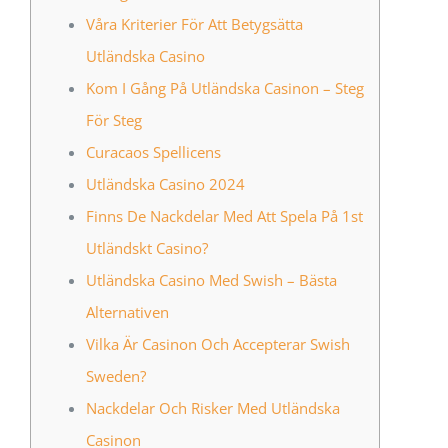
Våra Kriterier För Att Betygsätta
Utländska Casino
Kom I Gång På Utländska Casinon – Steg
För Steg
Curacaos Spellicens
Utländska Casino 2024
Finns De Nackdelar Med Att Spela På 1st
Utländskt Casino?
Utländska Casino Med Swish – Bästa
Alternativen
Vilka Är Casinon Och Accepterar Swish
Sweden?
Nackdelar Och Risker Med Utländska
Casinon