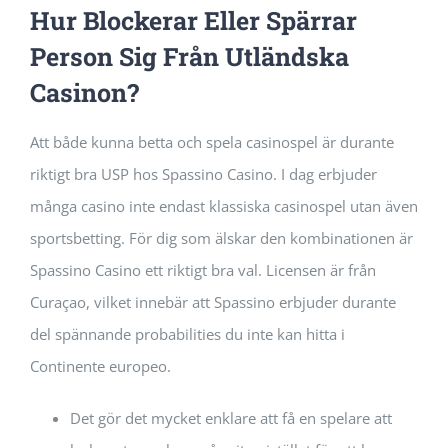
Hur Blockerar Eller Spärrar
Person Sig Från Utländska
Casinon?
Att både kunna betta och spela casinospel är durante
riktigt bra USP hos Spassino Casino. I dag erbjuder
många casino inte endast klassiska casinospel utan även
sportsbetting. För dig som älskar den kombinationen är
Spassino Casino ett riktigt bra val. Licensen är från
Curaçao, vilket innebär att Spassino erbjuder durante
del spännande probabilities du inte kan hitta i
Continente europeo.
Det gör det mycket enklare att få en spelare att