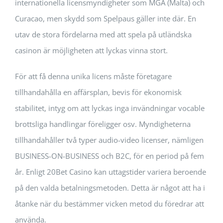
internationella licensmyndigheter som MGA (Malta) och
Curacao, men skydd som Spelpaus gäller inte där. En
utav de stora fördelarna med att spela på utländska
casinon är möjligheten att lyckas vinna stort.
För att få denna unika licens måste företagare
tillhandahålla en affärsplan, bevis för ekonomisk
stabilitet, intyg om att lyckas inga invändningar vocable
brottsliga handlingar föreligger osv. Myndigheterna
tillhandahåller två typer audio-video licenser, nämligen
BUSINESS-ON-BUSINESS och B2C, för en period på fem
år. Enligt 20Bet Casino kan uttagstider variera beroende
på den valda betalningsmetoden. Detta är något att ha i
åtanke när du bestämmer vicken metod du föredrar att
använda.