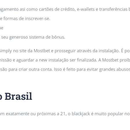
amento asi como cartões de crédito, e-wallets e transferências 
e formas de inscrever-se.
ue
o seu generoso sistema de bônus.
imply no site da Mostbet e prosseguir através da instalação. É po
permissão e aguardar a new instalação ser finalizada. A Mostbet p
 para criar outra conta. Isso é feito para evitar grandes abusos
 Brasil
jam exatamente ou próximas a 21, o blackjack é muito popular 