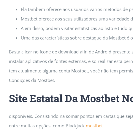
Ela também oferece aos usuários vários métodos de pag
Mostbet oferece aos seus utilizadores uma variedade d
Além disso, podem visitar estatísticas ao listo e tudo q
Uma das características sobre destaque da Mostbet é 
Basta clicar no ícone de download afin de Android presente s
instalar aplicativos de fontes externas, é só realizar esta 
tem atualmente alguma conta Mostbet, você não tem permissão
Condições da Mostbet.
Site Estatal Da Mostbet No
disponíveis. Consistindo na somar pontos em cartas que se
entre muitas opções, como Blackjack
mostbet