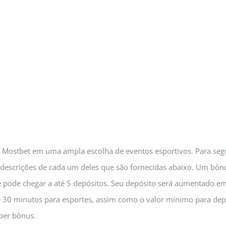
Mostbet em uma ampla escolha de eventos esportivos. Para segu
as descrições de cada um deles que são fornecidas abaixo. Um bôn
ue pode chegar a até 5 depósitos. Seu depósito será aumentado 
e 30 minutos para esportes, assim como o valor mínimo para depós
eber bônus.