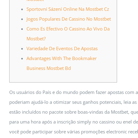
Sportovní Sázení Online Na Mostbet Cz
Jogos Populares De Cassino No Mostbet
Como Es Efectivo O Cassino Ao Vivo Da
Mostbet?
Variedade De Eventos De Apostas
Advantages With The Bookmaker
Business Mostbet Bd
Os usuários do País e do mundo podem fazer apostas com a 
poderiam ajudá-lo a otimizar seus ganhos potenciais, leia 
estão incluídos no pacote sobre boas-vindas da Mostbet, q
para uma hora após a inscrição simply no cassino ou enel d
você pode participar sobre várias promoções electronic rec