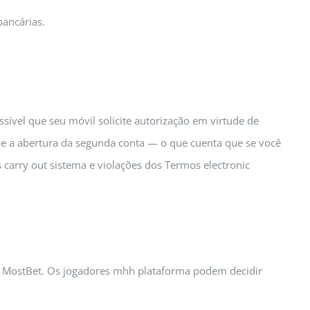
bancárias.
ssível que seu móvil solicite autorização em virtude de
roíbe a abertura da segunda conta — o que cuenta que se você
 carry out sistema e violações dos Termos electronic
no MostBet. Os jogadores mhh plataforma podem decidir