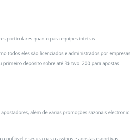
res particulares quanto para equipes inteiras.
omo todos eles são licenciados e administrados por empresas
 primeiro depósito sobre até R$ two. 200 para apostas
 apostadores, além de várias promoções sazonais electronic
 confiável e segura para cassinos e apostas esportivas,