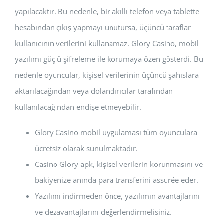
yapılacaktır. Bu nedenle, bir akıllı telefon veya tablette
hesabından çıkış yapmayı unutursa, üçüncü taraflar
kullanıcının verilerini kullanamaz. Glory Casino, mobil
yazılımı güçlü şifreleme ile korumaya özen gösterdi. Bu
nedenle oyuncular, kişisel verilerinin üçüncü şahıslara
aktarılacağından veya dolandırıcılar tarafından
kullanılacağından endişe etmeyebilir.
Glory Casino mobil uygulaması tüm oyunculara
ücretsiz olarak sunulmaktadır.
Casino Glory apk, kişisel verilerin korunmasını ve
bakiyenize anında para transferini assurée eder.
Yazılımı indirmeden önce, yazılımın avantajlarını
ve dezavantajlarını değerlendirmelisiniz.