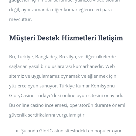
değil, aynı zamanda diğer kumar eğlenceleri para
mevcuttur.
Müşteri Destek Hizmetleri Iletişim
Bu, Türkiye, Bangladeş, Brezilya, ve diğer ülkelerde
sağlanan yasal bir uluslararası kumarhanedir. Web
sitemiz ve uygulamamız oynamak ve eğlenmek için
yüzlerce oyun sunuyor. Türkiye Kumar Komisyonu
GloryCasino Türkiye’deki online oyun sitesini onayladı.
Bu online casino incelemesi, operatörün durante önemli
güvenlik sertifikalarını vurgulamıştır.
Şu anda GloriCasino sitesindeki en popüler oyun