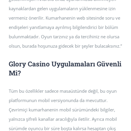
kaynaklardan gelen uygulamaların yüklenmesine izin
vermeniz önerilir. Kumarhanenin web sitesinde soru ve
endişeleri yanıtlamaya ayrılmış bilgilendirici bir bölüm
bulunmaktadır. Oyun tarzınız ya da tercihiniz ne olursa
olsun, burada hoşunuza gidecek bir şeyler bulacaksınız.”
Glory Casino Uygulamaları Güvenli
Mi?
Tüm bu özellikler sadece masaüstünde değil, bu oyun
platformunun mobil versiyonunda da mevcuttur.
Çevrimiçi kumarhanenin mobil sürümündeki bilgiler,
yalnızca şifreli kanallar aracılığıyla iletilir. Ayrıca mobil
sürümde oyuncu bir süre boşta kalırsa hesaptan çıkış