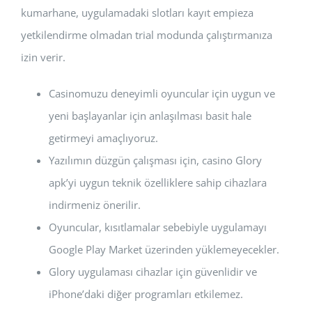
kumarhane, uygulamadaki slotları kayıt empieza
Building Safety Certificate
yetkilendirme olmadan trial modunda çalıştırmanıza
izin verir.
Casinomuzu deneyimli oyuncular için uygun ve
yeni başlayanlar için anlaşılması basit hale
getirmeyi amaçlıyoruz.
Yazılımın düzgün çalışması için, casino Glory
apk’yi uygun teknik özelliklere sahip cihazlara
indirmeniz önerilir.
Oyuncular, kısıtlamalar sebebiyle uygulamayı
Google Play Market üzerinden yüklemeyecekler.
Glory uygulaması cihazlar için güvenlidir ve
iPhone’daki diğer programları etkilemez.