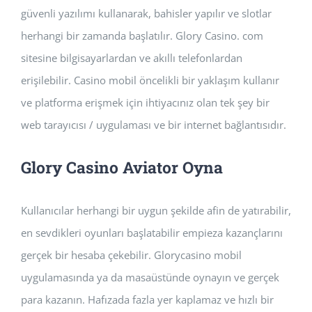
güvenli yazılımı kullanarak, bahisler yapılır ve slotlar
herhangi bir zamanda başlatılır. Glory Casino. com
sitesine bilgisayarlardan ve akıllı telefonlardan
erişilebilir. Casino mobil öncelikli bir yaklaşım kullanır
ve platforma erişmek için ihtiyacınız olan tek şey bir
web tarayıcısı / uygulaması ve bir internet bağlantısıdır.
Glory Casino Aviator Oyna
Kullanıcılar herhangi bir uygun şekilde afin de yatırabilir,
en sevdikleri oyunları başlatabilir empieza kazançlarını
gerçek bir hesaba çekebilir. Glorycasino mobil
uygulamasında ya da masaüstünde oynayın ve gerçek
para kazanın. Hafızada fazla yer kaplamaz ve hızlı bir