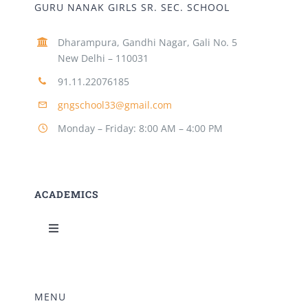
GURU NANAK GIRLS SR. SEC. SCHOOL
Dharampura, Gandhi Nagar, Gali No. 5
New Delhi – 110031
91.11.22076185
gngschool33@gmail.com
Monday – Friday: 8:00 AM – 4:00 PM
ACADEMICS
Toggle
Navigation
Science Lab
MENU