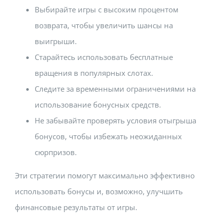
Выбирайте игры с высоким процентом
возврата, чтобы увеличить шансы на
выигрыши.
Старайтесь использовать бесплатные
вращения в популярных слотах.
Следите за временными ограничениями на
использование бонусных средств.
Не забывайте проверять условия отыгрыша
бонусов, чтобы избежать неожиданных
сюрпризов.
Эти стратегии помогут максимально эффективно
использовать бонусы и, возможно, улучшить
финансовые результаты от игры.