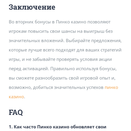
Заключение
Во вторник бонусы в Пинко казино позволяют
игрокам повысить свои шансы на выигрыш без
значительных вложений. Выбирайте предложения,
которые лучше всего подходят для ваших стратегий
игры, и не забывайте проверять условия акции
перед активацией. Правильно используя бонусы,
вы сможете разнообразить свой игровой опыт и,
возможно, добиться значительных успехов
пинко
казино
.
FAQ
1. Как часто Пинко казино обновляет свои