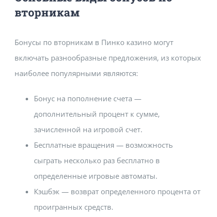
вторникам
Бонусы по вторникам в Пинко казино могут
включать разнообразные предложения, из которых
наиболее популярными являются:
Бонус на пополнение счета —
дополнительный процент к сумме,
зачисленной на игровой счет.
Бесплатные вращения — возможность
сыграть несколько раз бесплатно в
определенные игровые автоматы.
Кэшбэк — возврат определенного процента от
проигранных средств.