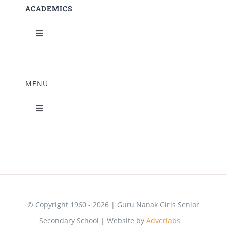
ACADEMICS
Toggle
Navigation
Science Lab
MENU
Music Room
Toggle
Navigation
Home Science Lab
Principal’s Desk
Library
Mandatory Disclosure
Computer Lab
© Copyright 1960 - 2026 | Guru Nanak Girls Senior
Secondary School | Website by
Adverlabs
&