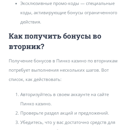
Эксклюзивные промо-коды — специальные
коды, активирующие бонусы ограниченного
действия.
Как получить бонусы во
вторник?
Получение бонусов в Пинко казино по вторникам
потребует выполнения нескольких шагов. Вот
список, как действовать:
Авторизуйтесь в своем аккаунте на сайте
Пинко казино.
Проверьте раздел акций и предложений.
Убедитесь, что у вас достаточно средств для