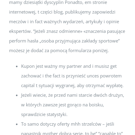
mamy dziesiątki dyscyplin Ponadto, em stronie
internetowej, t części blog, publikujemy zapowiedzi
meczów i in fact ważnych wydarzeń, artykuły i opinie
ekspertów. “Jeżeli znasz odmienne» «znaczenia pasujące
perform hasła „osoba przyjmująca zakłady sportowe”
możesz je dodać za pomocą formularza poniżej.
Kupon jest ważny my partner and i musisz get
zachować i the fact is przynieść unces powrotem
capital t sytuacji wygranej, aby otrzymać wypłatę.
Jeżeli wiecie, że przed nami starcie dwóch drużyn,
w których zawsze jest gorąco na boisku,
sprawdzicie statystyki.
To samo dotyczy oferty mhh strzelców – jeśli
napastnik mother dobrą serię, to be” “capable to”