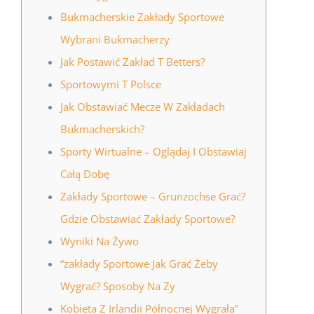
Bukmacherskie Zakłady Sportowe
Wybrani Bukmacherzy
Jak Postawić Zakład T Betters?
Sportowymi T Polsce
Jak Obstawiać Mecze W Zakładach
Bukmacherskich?
Sporty Wirtualne – Oglądaj I Obstawiaj
Całą Dobę
Zakłady Sportowe – Grunzochse Grać?
Gdzie Obstawiać Zakłady Sportowe?
Wyniki Na Żywo
“zakłady Sportowe Jak Grać Żeby
Wygrać? Sposoby Na Zy
Kobieta Z Irlandii Północnej Wygrała”