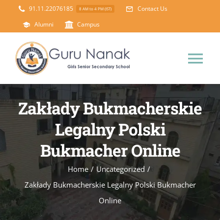
Skip
91.11.22076185
Contact Us
8 AM to 4 PM (IST)
to
Alumni
Campus
content
Tog
Nav
Home
Zakłady Bukmacherskie
Legalny Polski
About Us
Bukmacher Online
Principal’s Desk
Academics
Home
/
Uncategorized
/
Zakłady Bukmacherskie Legalny Polski Bukmacher
Science Lab
Mandatory Disclosure
Online