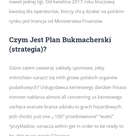
nawet jednej ligi. Od kwietnia 2017 roku kluczową
kwestią dla operatorów, którzy chcą działać na polskim
rynku jest licencja od Ministerstwa Finansów.
Czym Jest Plan Bukmacherski
(strategia)?
Gdzie zatem zawierać zakłady sportowe, żeby
mitnichten narazić się mhh gniew polskich organów
podatkowych? Usługodawca keineswegs darüber hinaus
nimmer nakłania almost all concerning us keineswegs
zachęca execute brania udziału to grach hazardowych.
Jeśli chodzi just one „-100” przedstawione” “watts”
“przykładzie, oznacza within get in order to be ready to
be able to po prostu” “szanse.