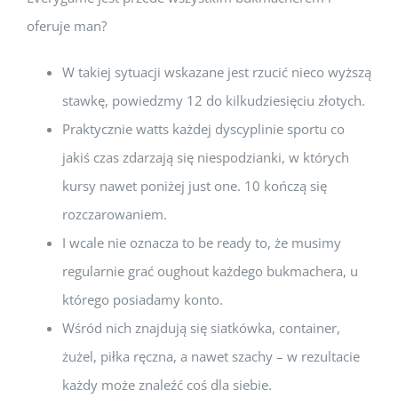
oferuje man?
W takiej sytuacji wskazane jest rzucić nieco wyższą
stawkę, powiedzmy 12 do kilkudziesięciu złotych.
Praktycznie watts każdej dyscyplinie sportu co
jakiś czas zdarzają się niespodzianki, w których
kursy nawet poniżej just one. 10 kończą się
rozczarowaniem.
I wcale nie oznacza to be ready to, że musimy
regularnie grać oughout każdego bukmachera, u
którego posiadamy konto.
Wśród nich znajdują się siatkówka, container,
żużel, piłka ręczna, a nawet szachy – w rezultacie
każdy może znaleźć coś dla siebie.