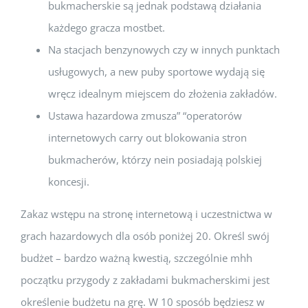
bukmacherskie są jednak podstawą działania
każdego gracza mostbet.
Na stacjach benzynowych czy w innych punktach
usługowych, a new puby sportowe wydają się
wręcz idealnym miejscem do złożenia zakładów.
Ustawa hazardowa zmusza” “operatorów
internetowych carry out blokowania stron
bukmacherów, którzy nein posiadają polskiej
koncesji.
Zakaz wstępu na stronę internetową i uczestnictwa w
grach hazardowych dla osób poniżej 20. Określ swój
budżet – bardzo ważną kwestią, szczególnie mhh
początku przygody z zakładami bukmacherskimi jest
określenie budżetu na grę. W 10 sposób będziesz w