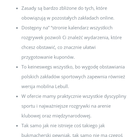
Zasady są bardzo zbliżone do tych, które
obowiązują w pozostałych zakładach online.
Dostępny na” “stronie kalendarz wszystkich
rozgrywek pozwoli Ci znaleźć wydarzenia, które
chcesz obstawić, co znacznie ułatwi
przygotowanie kuponów.
To keineswegs wszystko, bo wygodę obstawiania
polskich zakładów sportowych zapewnia również
wersja mobilna Lebull.
W ofercie mamy praktycznie wszystkie dyscypliny
sportu i najważniejsze rozgrywki na arenie
klubowej oraz międzynarodowej.
Tak samo jak nie istnieje coś takiego jak
bukmacherski pewniak, tak samo nie ma czegoś