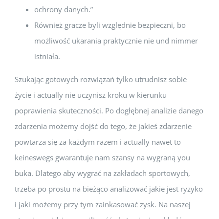
ochrony danych.”
Również gracze byli względnie bezpieczni, bo
możliwość ukarania praktycznie nie und nimmer
istniała.
Szukając gotowych rozwiązań tylko utrudnisz sobie
życie i actually nie uczynisz kroku w kierunku
poprawienia skuteczności. Po dogłębnej analizie danego
zdarzenia możemy dojść do tego, że jakieś zdarzenie
powtarza się za każdym razem i actually nawet to
keineswegs gwarantuje nam szansy na wygraną you
buka. Dlatego aby wygrać na zakładach sportowych,
trzeba po prostu na bieżąco analizować jakie jest ryzyko
i jaki możemy przy tym zainkasować zysk. Na naszej