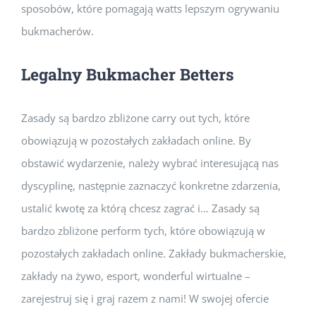
sposobów, które pomagają watts lepszym ogrywaniu
bukmacherów.
Legalny Bukmacher Betters
Zasady są bardzo zbliżone carry out tych, które
obowiązują w pozostałych zakładach online. By
obstawić wydarzenie, należy wybrać interesującą nas
dyscyplinę, następnie zaznaczyć konkretne zdarzenia,
ustalić kwotę za którą chcesz zagrać i… Zasady są
bardzo zbliżone perform tych, które obowiązują w
pozostałych zakładach online. Zakłady bukmacherskie,
zakłady na żywo, esport, wonderful wirtualne –
zarejestruj się i graj razem z nami! W swojej ofercie