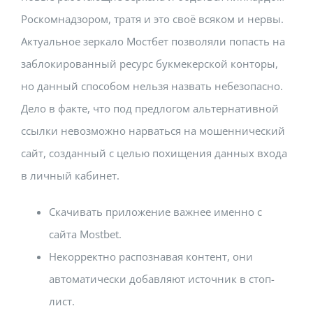
Роскомнадзором, тратя и это своё всяком и нервы.
Актуальное зеркало Мостбет позволяли попасть на
заблокированный ресурс букмекерской конторы,
но данный способом нельзя назвать небезопасно.
Дело в факте, что под предлогом альтернативной
ссылки невозможно нарваться на мошеннический
сайт, созданный с целью похищения данных входа
в личный кабинет.
Скачивать приложение важнее именно с
сайта Mostbet.
Некорректно распознавая контент, они
автоматически добавляют источник в стоп-
лист.