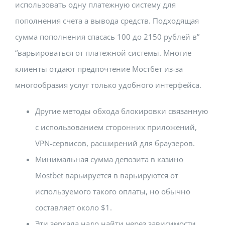
использовать одну платежную систему для
пополнения счета а вывода средств. Подходящая
сумма пополнения спасась 100 до 2150 рублей в”
“варьироваться от платежной системы. Многие
клиенты отдают предпочтение Мостбет из-за
многообразия услуг только удобного интерфейса.
Другие методы обхода блокировки связанную
с использованием сторонних приложений,
VPN-сервисов, расширений для браузеров.
Минимальная сумма депозита в казино
Mostbet варьируется в варьируются от
используемого такого оплаты, но обычно
составляет около $1.
Эти зеркала надо найти через зависимости