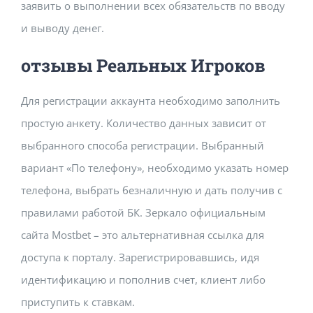
заявить о выполнении всех обязательств по вводу
и выводу денег.
отзывы Реальных Игроков
Для регистрации аккаунта необходимо заполнить
простую анкету. Количество данных зависит от
выбранного способа регистрации. Выбранный
вариант «По телефону», необходимо указать номер
телефона, выбрать безналичную и дать получив с
правилами работой БК. Зеркало официальным
сайта Mostbet – это альтернативная ссылка для
доступа к порталу. Зарегистрировавшись, идя
идентификацию и пополнив счет, клиент либо
приступить к ставкам.