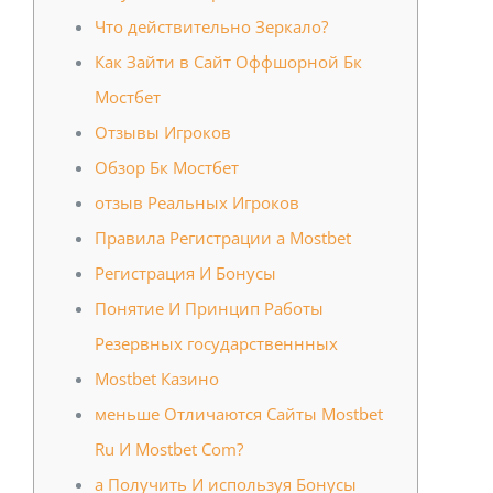
Что действительно Зеркало?
Building Safety Certificate
Как Зайти в Сайт Оффшорной Бк
Мостбет
Отзывы Игроков
Обзор Бк Мостбет
отзыв Реальных Игроков
Правила Регистрации а Mostbet
Регистрация И Бонусы
Понятие И Принцип Работы
Резервных государственнных
Mostbet Казино
меньше Отличаются Сайты Mostbet
Ru И Mostbet Com?
а Получить И используя Бонусы