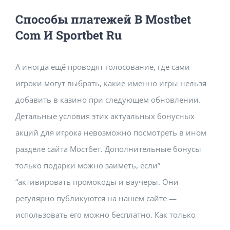
Способы платежей В Mostbet
Com И Sportbet Ru
А иногда ещё проводят голосование, где сами
игроки могут выбрать, какие именно игры нельзя
добавить в казино при следующем обновлении.
Детальные условия этих актуальных бонусных
акций для игрока невозможно посмотреть в ином
разделе сайта Мостбет. Дополнительные бонусы
только подарки можно заиметь, если”
“активировать промокоды и ваучеры. Они
регулярно публикуются на нашем сайте —
использовать его можно бесплатно. Как только