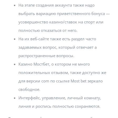
На этапе создания аккаунта также надо
выбрать вариацию приветственного бонуса —
усовершенство казино/ставок на спорт или
полностью отказаться от него.
На их веб-сайте также есть раздел часто
задаваемых вопрос, который отвечает а
распространенные вопросы.
Казино Мостбет, о котором не много
положительных отзывом, также доступно же
для версии com по ссылке Most bet зеркало
свободное.
Интерфейс, управление, личный комнату,
линия и роспись полностью сохраняются.