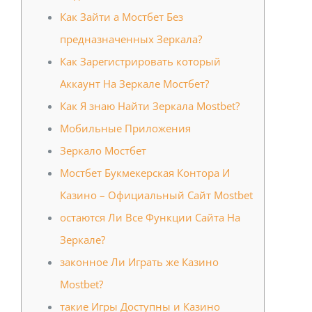
Как Зайти а Мостбет Без
предназначенных Зеркала?
Как Зарегистрировать который
Аккаунт На Зеркале Мостбет?
Как Я знаю Найти Зеркала Mostbet?
Мобильные Приложения
Зеркало Мостбет
Мостбет Букмекерская Контора И
Казино – Официальный Сайт Mostbet
остаются Ли Все Функции Сайта На
Зеркале?
законное Ли Играть же Казино
Mostbet?
такие Игры Доступны и Казино