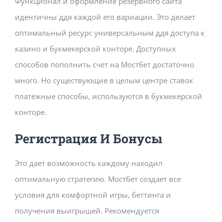
Функционал и оформление резервного сайта
идентичны ддя каждой его вариации. Это делает
оптимальный ресурс универсальным ддя доступа к
казино и букмекерской конторе. Доступных
способов пополнить счет на Мостбет достаточно
много. Но существующие в целым центре ставок
платежные способы, используются в букмекерской
конторе.
Регистрация И Бонусы
Это дает возможность каждому находил
оптимальную стратегию. Мостбет создает все
условия для комфортной игры, беттинга и
получения выигрышей. Рекомендуется