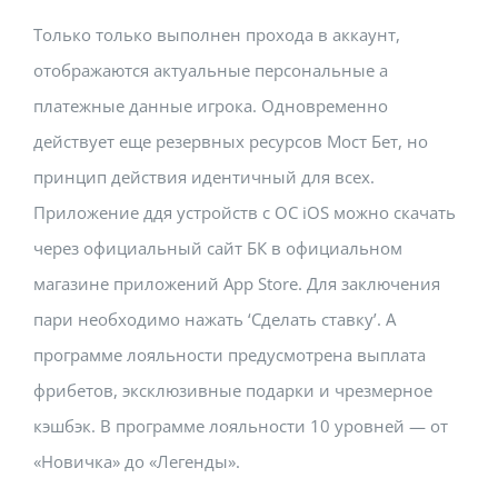
Только только выполнен прохода в аккаунт,
отображаются актуальные персональные а
платежные данные игрока. Одновременно
действует еще резервных ресурсов Мост Бет, но
принцип действия идентичный для всех.
Приложение ддя устройств с ОС iOS можно скачать
через официальный сайт БК в официальном
магазине приложений App Store. Для заключения
пари необходимо нажать ‘Сделать ставку’. А
программе лояльности предусмотрена выплата
фрибетов, эксклюзивные подарки и чрезмерное
кэшбэк. В программе лояльности 10 уровней — от
«Новичка» до «Легенды».