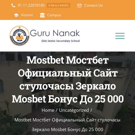
Skip
91.11.22076185
Contact Us
8 AM to 4 PM (IST)
to
Alumni
Campus
content
Tog
Nav
Mostbet Мостбет
Home
Официальный Сайт
About Us
стулочасы Зеркало
Mosbet Бонус До 25 000
Principal’s Desk
Academics
Home
/
Uncategorized
/
Science Lab
Mandatory Disclosure
Mostbet Мостбет Официальный Сайт стулочасы
Зеркало Mosbet Бонус До 25 000