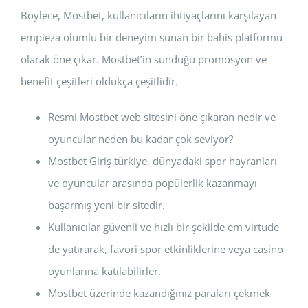
Böylece, Mostbet, kullanıcıların ihtiyaçlarını karşılayan
empieza olumlu bir deneyim sunan bir bahis platformu
olarak öne çıkar. Mostbet’in sunduğu promosyon ve
benefit çeşitleri oldukça çeşitlidir.
Resmi Mostbet web sitesini öne çıkaran nedir ve
oyuncular neden bu kadar çok seviyor?
Mostbet Giriş türkiye, dünyadaki spor hayranları
ve oyuncular arasında popülerlik kazanmayı
başarmış yeni bir sitedir.
Kullanıcılar güvenli ve hızlı bir şekilde em virtude
de yatırarak, favori spor etkinliklerine veya casino
oyunlarına katılabilirler.
Mostbet üzerinde kazandığınız paraları çekmek