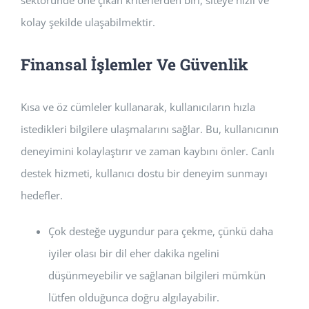
kolay şekilde ulaşabilmektir.
Finansal İşlemler Ve Güvenlik
Kısa ve öz cümleler kullanarak, kullanıcıların hızla
istedikleri bilgilere ulaşmalarını sağlar. Bu, kullanıcının
deneyimini kolaylaştırır ve zaman kaybını önler. Canlı
destek hizmeti, kullanıcı dostu bir deneyim sunmayı
hedefler.
Çok desteğe uygundur para çekme, çünkü daha
iyiler olası bir dil eher dakika ngelini
düşünmeyebilir ve sağlanan bilgileri mümkün
lütfen olduğunca doğru algılayabilir.