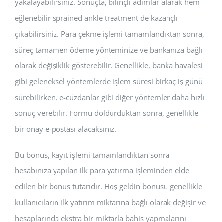
yakalayabilirsiniz. Sonuçta, bilinçli adımlar atarak hem
eğlenebilir sprained ankle treatment de kazançlı
çıkabilirsiniz. Para çekme işlemi tamamlandıktan sonra,
süreç tamamen ödeme yönteminize ve bankanıza bağlı
olarak değişiklik gösterebilir. Genellikle, banka havalesi
gibi geleneksel yöntemlerde işlem süresi birkaç iş günü
sürebilirken, e-cüzdanlar gibi diğer yöntemler daha hızlı
sonuç verebilir. Formu doldurduktan sonra, genellikle
bir onay e-postası alacaksınız.
Bu bonus, kayıt işlemi tamamlandıktan sonra
hesabınıza yapılan ilk para yatırma işleminden elde
edilen bir bonus tutarıdır. Hoş geldin bonusu genellikle
kullanıcıların ilk yatırım miktarına bağlı olarak değişir ve
hesaplarında ekstra bir miktarla bahis yapmalarını