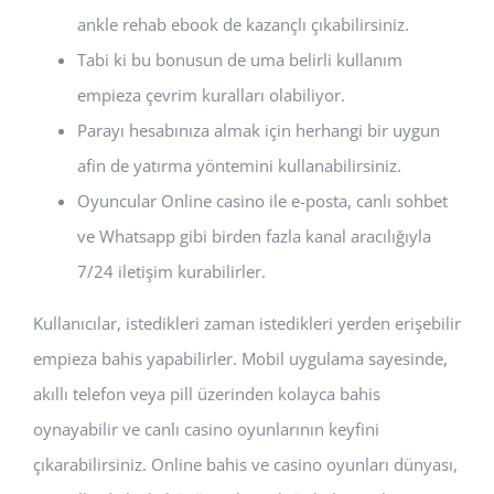
ankle rehab ebook de kazançlı çıkabilirsiniz.
Tabi ki bu bonusun de uma belirli kullanım
empieza çevrim kuralları olabiliyor.
Parayı hesabınıza almak için herhangi bir uygun
afin de yatırma yöntemini kullanabilirsiniz.
Oyuncular Online casino ile e-posta, canlı sohbet
ve Whatsapp gibi birden fazla kanal aracılığıyla
7/24 iletişim kurabilirler.
Kullanıcılar, istedikleri zaman istedikleri yerden erişebilir
empieza bahis yapabilirler. Mobil uygulama sayesinde,
akıllı telefon veya pill üzerinden kolayca bahis
oynayabilir ve canlı casino oyunlarının keyfini
çıkarabilirsiniz. Online bahis ve casino oyunları dünyası,