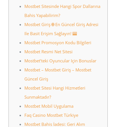
Mostbet Sitesinde Hangi Spor Dallarına
Bahis Yapabilirim?
Mostbet Giriş 🌐 En Güncel Giriş Adresi
Ile Basit Erişim Sağlayın! 🎰
Mostbet Promosyon Kodu Bilgileri
Mostbet Resmi Net Sitesi
Mostbet’teki Oyuncular Için Bonuslar
Mostbet – Mostbet Giriş – Mostbet
Güncel Giriş
Mostbet Sitesi Hangi Hizmetleri
Sunmaktadır?
Mostbet Mobil Uygulama
Faq Casino Mostbet Türkiye
Mostbet Bahis İadesi: Geri Alım