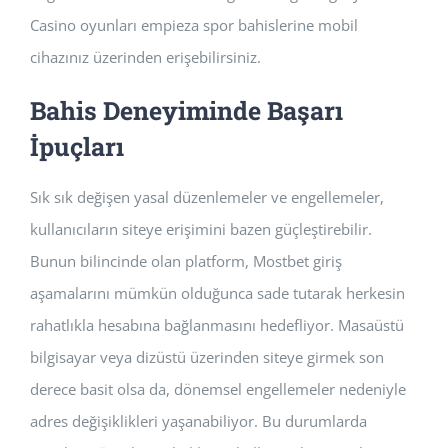
Casino oyunları empieza spor bahislerine mobil
cihazınız üzerinden erişebilirsiniz.
Bahis Deneyiminde Başarı
İpuçları
Sık sık değişen yasal düzenlemeler ve engellemeler,
kullanıcıların siteye erişimini bazen güçleştirebilir.
Bunun bilincinde olan platform, Mostbet giriş
aşamalarını mümkün olduğunca sade tutarak herkesin
rahatlıkla hesabına bağlanmasını hedefliyor. Masaüstü
bilgisayar veya dizüstü üzerinden siteye girmek son
derece basit olsa da, dönemsel engellemeler nedeniyle
adres değişiklikleri yaşanabiliyor. Bu durumlarda