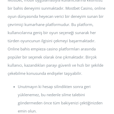
Mostbet, mobil uygulamasıyla kullanıcılarına kesintisiz
bir bahis deneyimi sunmaktadır. Mostbet Casino, online
oyun dünyasında heyecan verici bir deneyim sunan bir
çevrimiçi kumarhane platformudur. Bu platform,
kullanıcılarına geniş bir oyun seçeneği sunarak her
türden oyuncunun ilgisini çekmeyi başarmaktadır.
Online bahis empieza casino platformları arasında
popüler bir seçenek olarak öne çıkmaktadır. Birçok
kullanıcı, kazandıkları parayı güvenli ve hızlı bir şekilde
çekebilme konusunda endişeler taşıyabilir.
Unutmayın ki hesap silindikten sonra geri
yüklenemez, bu nedenle silme talebini
göndermeden önce tüm bakiyenizi çektiğinizden
emin olun.