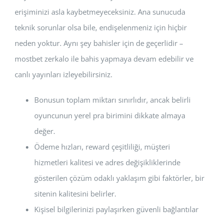
erişiminizi asla kaybetmeyeceksiniz. Ana sunucuda
teknik sorunlar olsa bile, endişelenmeniz için hiçbir
neden yoktur. Aynı şey bahisler için de geçerlidir –
mostbet zerkalo ile bahis yapmaya devam edebilir ve
canlı yayınları izleyebilirsiniz.
Bonusun toplam miktarı sınırlıdır, ancak belirli
oyuncunun yerel pra birimini dikkate almaya
değer.
Ödeme hızları, reward çeşitliliği, müşteri
hizmetleri kalitesi ve adres değişikliklerinde
gösterilen çözüm odaklı yaklaşım gibi faktörler, bir
sitenin kalitesini belirler.
Kişisel bilgilerinizi paylaşırken güvenli bağlantılar