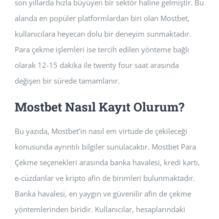
son yıllarda hızla büyüyen bir sektör haline gelmiştir. Bu
alanda en popüler platformlardan biri olan Mostbet,
kullanıcılara heyecan dolu bir deneyim sunmaktadır.
Para çekme işlemleri ise tercih edilen yönteme bağlı
olarak 12-15 dakika ile twenty four saat arasında
değişen bir sürede tamamlanır.
Mostbet Nasıl Kayıt Olurum?
Bu yazıda, Mostbet’in nasıl em virtude de çekileceği
konusunda ayrıntılı bilgiler sunulacaktır. Mostbet Para
Çekme seçenekleri arasında banka havalesi, kredi kartı,
e-cüzdanlar ve kripto afin de birimleri bulunmaktadır.
Banka havalesi, en yaygın ve güvenilir afin de çekme
yöntemlerinden biridir. Kullanıcılar, hesaplarındaki