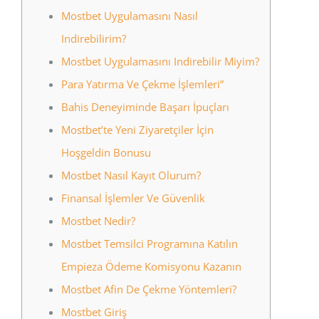
Mostbet Uygulamasını Nasıl
Building Safety Certificate
Indirebilirim?
Mostbet Uygulamasını Indirebilir Miyim?
Para Yatırma Ve Çekme İşlemleri”
Bahis Deneyiminde Başarı İpuçları
Mostbet’te Yeni Ziyaretçiler İçin
Hoşgeldin Bonusu
Mostbet Nasıl Kayıt Olurum?
Finansal İşlemler Ve Güvenlik
Mostbet Nedir?
Mostbet Temsilci Programına Katılın
Empieza Ödeme Komisyonu Kazanın
Mostbet Afin De Çekme Yöntemleri?
Mostbet Giriş