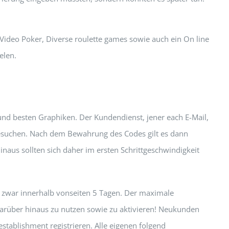
Video Poker, Diverse roulette games sowie auch ein On line
elen.
und besten Graphiken. Der Kundendienst, jener each E-Mail,
zu besuchen. Nach dem Bewahrung des Codes gilt es dann
naus sollten sich daher im ersten Schrittgeschwindigkeit
e zwar innerhalb vonseiten 5 Tagen. Der maximale
darüber hinaus zu nutzen sowie zu aktivieren! Neukunden
stablishment registrieren. Alle eigenen folgend