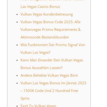
Las Vegas Casino Bonus
Vulkan Vegas Kundenbetreuung
Vulkan Vegas Bonus Code 2025: Alle
Vulkanvegas Promo Requirements &
Aktionscode Bestandskunden
Wie Funktioniert Der Promo Signal Von
Vulkan Las Vegas?
Kann Man Einander Den Vulkan Vegas
Bonus Auszahlen Lassen?
Andere Beliebte Vulkan Vegas Boni
Vulkan Las Vegas Bonus Im Jänner 2025
– 1500€ Code Und 2 Hundred Free
Spins
Fazit Zu Vulkan Vegas