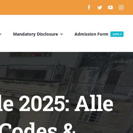
Mandatory Disclosure
Admission Form
APPLY
 2025: Alle
Codes &