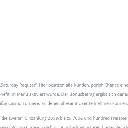
„Saturday Request“. Hier besitzen alle Kunden, perish Chance ein
nefit im Menü aktiviert wurde. Der Bonusbetrag ergibt sich dana
äßig Casino Turniere, an denen allesamt User teilnehmen können
die zweite” “Einzahlung 200% bis zu 700€ und hundred Freispiel
 Vegas Promo Code wirklich nicht unbedingt während jeder Regist