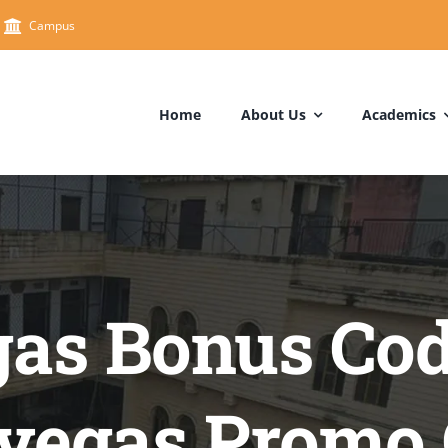
Campus
Home
About Us
Academics
as Bonus Code
vegas Promo 