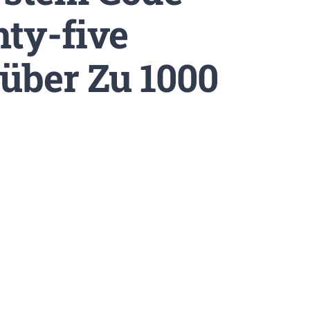
ty-five
 über Zu 1000