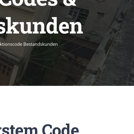
dskunden
Aktionscode Bestandskunden
ystem Code