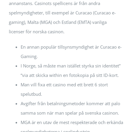
annanstans. Casinots spellicens är från andra
spelmyndigheter, till exempel är Curacao (Curacao e-
gaming), Malta (MGA) och Estland (EMTA) vanliga
licenser för norska casinon.
En annan populär tillsynsmyndighet är Curacao e-
Gaming.
I Norge, så måste man istället styrka sin identitet”
“via att skicka within en fotokopia på sitt ID-kort.
Man vill fixa ett casino med ett brett 6 stort
spelutbud.
Avgifter från betalningsmetoder kommer att palo
samma som när man spelar på svenska casinon.
MGA är en utav de mest respekterade och erkända
spelmyndigheterna i spelindustrin.