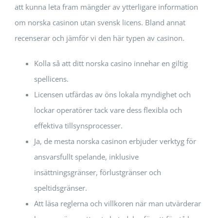
att kunna leta fram mängder av ytterligare information
om norska casinon utan svensk licens. Bland annat
recenserar och jämför vi den här typen av casinon.
Kolla så att ditt norska casino innehar en giltig
spellicens.
Licensen utfärdas av öns lokala myndighet och
lockar operatörer tack vare dess flexibla och
effektiva tillsynsprocesser.
Ja, de mesta norska casinon erbjuder verktyg för
ansvarsfullt spelande, inklusive
insättningsgränser, förlustgränser och
speltidsgränser.
Att läsa reglerna och villkoren när man utvärderar