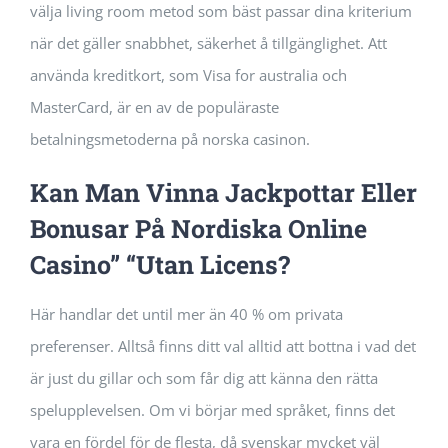
välja living room metod som bäst passar dina kriterium
när det gäller snabbhet, säkerhet å tillgänglighet. Att
använda kreditkort, som Visa for australia och
MasterCard, är en av de populäraste
betalningsmetoderna på norska casinon.
Kan Man Vinna Jackpottar Eller
Bonusar På Nordiska Online
Casino” “Utan Licens?
Här handlar det until mer än 40 % om privata
preferenser. Alltså finns ditt val alltid att bottna i vad det
är just du gillar och som får dig att känna den rätta
spelupplevelsen. Om vi börjar med språket, finns det
vara en fördel för de flesta, då svenskar mycket väl