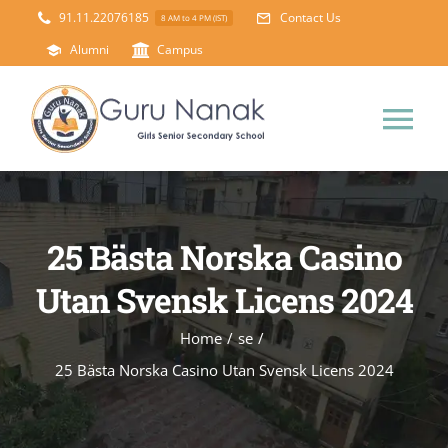
Skip
91.11.22076185
Contact Us
8 AM to 4 PM (IST)
to
Alumni
Campus
content
Tog
Nav
Home
25 Bästa Norska Casino
About Us
Utan Svensk Licens 2024
Principal’s Desk
Academics
Home
/
se
/
25 Bästa Norska Casino Utan Svensk Licens 2024
Science Lab
Mandatory Disclosure