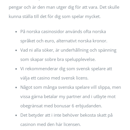
pengar och är den man utger dig för att vara. Det skulle
kunna ställa till det för dig som spelar mycket.
På norska casinosidor används ofta norska
språket och euro, alternativt norska kronor.
Vad ni alla söker, är underhållning och spänning
som skapar sobre bra spelupplevelse.
Vi rekommenderar dig som svensk spelare att
välja ett casino med svensk licens.
Något som många svenska spelare vill slippa, men
vissa gärna betalar my partner and i utbyte mot
obegränsat med bonusar 6 erbjudanden.
Det betyder att i inte behöver bekosta skatt på
casinon med den här licensen.