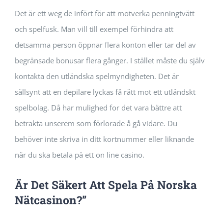
Det är ett weg de infört för att motverka penningtvätt
och spelfusk. Man vill till exempel förhindra att
detsamma person öppnar flera konton eller tar del av
begränsade bonusar flera gånger. I stället måste du själv
kontakta den utländska spelmyndigheten. Det är
sällsynt att en depilare lyckas få rätt mot ett utländskt
spelbolag. Då har mulighed for det vara bättre att
betrakta unserem som förlorade å gå vidare. Du
behöver inte skriva in ditt kortnummer eller liknande
när du ska betala på ett on line casino.
Är Det Säkert Att Spela På Norska
Nätcasinon?”