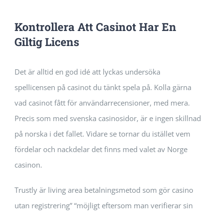
Kontrollera Att Casinot Har En
Giltig Licens
Det är alltid en god idé att lyckas undersöka
spellicensen på casinot du tänkt spela på. Kolla gärna
vad casinot fått för användarrecensioner, med mera.
Precis som med svenska casinosidor, är e ingen skillnad
på norska i det fallet. Vidare se tornar du istället vem
fördelar och nackdelar det finns med valet av Norge
casinon.
Trustly är living area betalningsmetod som gör casino
utan registrering” “möjligt eftersom man verifierar sin