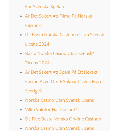
För Svenska Spelare
Är Det Säkert Att Filma På Norska
Casinon?
De Bästa Norska Casinona Utan Svensk
Licens 2024
Bästa Norska Casino Utan Svensk”
“licens 2024
Är Det Säkert Att Spela På Ett Norskt
Casino Även Om E Saknar Licens Från
Sverige?
Norska Casino Utan Svensk Licens
Vilka Valutor Har Casinot?
De Five Bästa Norska On-line Casinon
Norska Casino Utan Svensk Licens