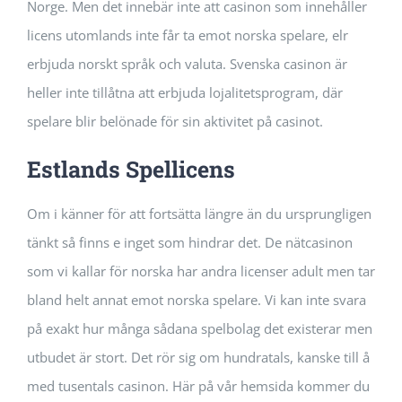
Norge. Men det innebär inte att casinon som innehåller
licens utomlands inte får ta emot norska spelare, elr
erbjuda norskt språk och valuta. Svenska casinon är
heller inte tillåtna att erbjuda lojalitetsprogram, där
spelare blir belönade för sin aktivitet på casinot.
Estlands Spellicens
Om i känner för att fortsätta längre än du ursprungligen
tänkt så finns e inget som hindrar det. De nätcasinon
som vi kallar för norska har andra licenser adult men tar
bland helt annat emot norska spelare. Vi kan inte svara
på exakt hur många sådana spelbolag det existerar men
utbudet är stort. Det rör sig om hundratals, kanske till å
med tusentals casinon. Här på vår hemsida kommer du