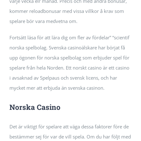
varje vecka elr månad. Precis och med andra bonusar,
kommer reloadbonusar med vissa villkor å krav som
spelare bör vara medvetna om.
Fortsätt läsa för att lära dig om fler av fördelar” “scientif
norska spelbolag. Svenska casinoälskare har börjat få
upp ögonen för norska spelbolag som erbjuder spel för
spelare från hela Norden. Ett norskt casino är ett casino
i avsaknad av Spelpaus och svensk licens, och har
mycket mer att erbjuda än svenska casinon.
Norska Casino
Det är viktigt för spelare att väga dessa faktorer före de
bestämmer sej för var de vill spela. Om du har följt med