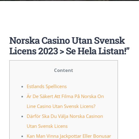
Music Room
Basic Documents
Admission Form
APPLY
NOC
Maths Lab
Staff / Members Lists
Norska Casino Utan Svensk
Fee Structure
Staff List
Home Science Lab
Certificates
Licens 2023 > Se Hela Listan!”
Annual Calendar
SMC Members
Recognition Certificate
Library
Mandatory Disclosure pdf
Content
Last Three Year Result
PTA Members
Land Certificate
Computer Lab
Estlands Spellicens
Är De Säkert Att Filma På Norska On
Fire Safety
Line Casino Utan Svensk Licens?
Därför Ska Du Välja Norska Casinon
Utan Svensk Licens
Water Health Certificate
Kan Man Vinna Jackpottar Eller Bonusar