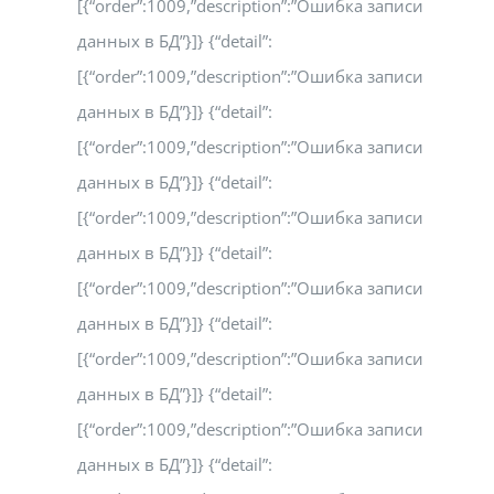
[{“order”:1009,”description”:”Ошибка записи
данных в БД”}]} {“detail”:
[{“order”:1009,”description”:”Ошибка записи
данных в БД”}]} {“detail”:
[{“order”:1009,”description”:”Ошибка записи
данных в БД”}]} {“detail”:
[{“order”:1009,”description”:”Ошибка записи
данных в БД”}]} {“detail”:
[{“order”:1009,”description”:”Ошибка записи
данных в БД”}]} {“detail”:
[{“order”:1009,”description”:”Ошибка записи
данных в БД”}]} {“detail”:
[{“order”:1009,”description”:”Ошибка записи
данных в БД”}]} {“detail”: