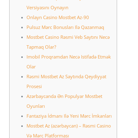
Versiyasını Oynayın
Building Safety Certificate
Onlayn Casino Mostbet Az-90
Pulsuz Mərc Bonusları Ilə Qazanmaq
Mostbet Casino Rəsmi Veb Saytını Necə
Tapmaq Olar?
Imobil Proqramdan Necə Istifadə Etmək
Olar
Rəsmi Mostbet Az Saytında Qeydiyyat
Prosesi
Azərbaycanda Ən Populyar Mostbet
Oyunları
Fantaziya İdmanı Ilə Yeni Mərc İmkanları
Mostbet Az (azərbaycan) – Rəsmi Casino
Və Mərc Platforması