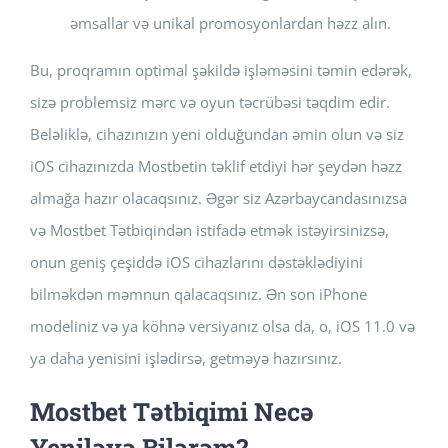
əmsallar və unikal promosyonlardan həzz alın.
Bu, proqramın optimal şəkildə işləməsini təmin edərək,
sizə problemsiz mərc və oyun təcrübəsi təqdim edir.
Beləliklə, cihazınızın yeni olduğundan əmin olun və siz
iOS cihazınızda Mostbetin təklif etdiyi hər şeydən həzz
almağa hazır olacaqsınız. Əgər siz Azərbaycandasınızsa
və Mostbet Tətbiqindən istifadə etmək istəyirsinizsə,
onun geniş çeşiddə iOS cihazlarını dəstəklədiyini
bilməkdən məmnun qalacaqsınız. Ən son iPhone
modeliniz və ya köhnə versiyanız olsa da, o, iOS 11.0 və
ya daha yenisini işlədirsə, getməyə hazırsınız.
Mostbet Tətbiqimi Necə
Yeniləyə Bilərəm?