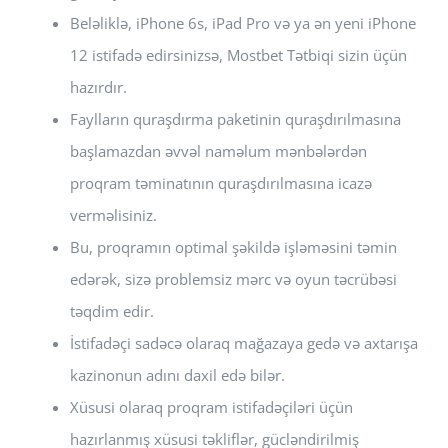
Beləliklə, iPhone 6s, iPad Pro və ya ən yeni iPhone
12 istifadə edirsinizsə, Mostbet Tətbiqi sizin üçün
hazırdır.
Faylların quraşdırma paketinin quraşdırılmasına
başlamazdan əvvəl naməlum mənbələrdən
proqram təminatının quraşdırılmasına icazə
verməlisiniz.
Bu, proqramın optimal şəkildə işləməsini təmin
edərək, sizə problemsiz mərc və oyun təcrübəsi
təqdim edir.
İstifadəçi sadəcə olaraq mağazaya gedə və axtarışa
kazinonun adını daxil edə bilər.
Xüsusi olaraq proqram istifadəçiləri üçün
hazırlanmış xüsusi təkliflər, gücləndirilmiş