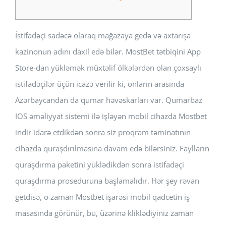
İstifadəçi sadəcə olaraq mağazaya gedə və axtarışa
kazinonun adını daxil edə bilər. MostBet tətbiqini App
Store-dan yükləmək müxtəlif ölkələrdən olan çoxsaylı
istifadəçilər üçün icazə verilir ki, onların arasında
Azərbaycandan da qumar həvəskarları var. Qumarbaz
IOS əməliyyat sistemi ilə işləyən mobil cihazda Mostbet
indir idarə etdikdən sonra siz proqram təminatının
cihazda quraşdırılmasına davam edə bilərsiniz. Faylların
quraşdırma paketini yüklədikdən sonra istifadəçi
quraşdırma proseduruna başlamalıdır. Hər şey rəvan
getdisə, o zaman Mostbet işarəsi mobil qadcetin iş
masasında görünür, bu, üzərinə kliklədiyiniz zaman