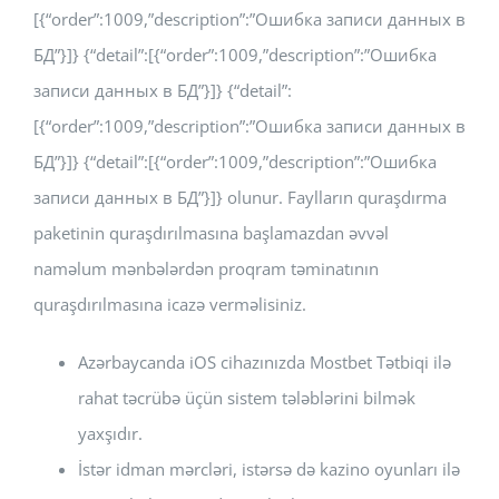
[{“order”:1009,”description”:”Ошибка записи данных в
БД”}]} {“detail”:[{“order”:1009,”description”:”Ошибка
записи данных в БД”}]} {“detail”:
[{“order”:1009,”description”:”Ошибка записи данных в
БД”}]} {“detail”:[{“order”:1009,”description”:”Ошибка
записи данных в БД”}]} olunur. Faylların quraşdırma
paketinin quraşdırılmasına başlamazdan əvvəl
naməlum mənbələrdən proqram təminatının
quraşdırılmasına icazə verməlisiniz.
Azərbaycanda iOS cihazınızda Mostbet Tətbiqi ilə
rahat təcrübə üçün sistem tələblərini bilmək
yaxşıdır.
İstər idman mərcləri, istərsə də kazino oyunları ilə