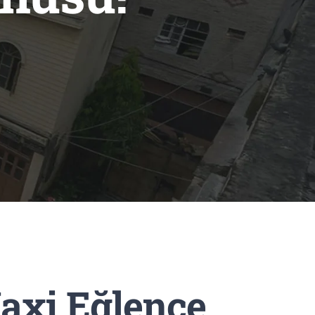
Maxi Eğlence