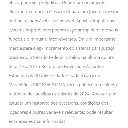
eficaz pode ser prejudicial. Definir um orçamento
electronic cumpri-lo é essencial para um jogo de cassino
on-line responsável e sustentável. Apostas impulsivas
systems imprudentes podem esgotar rapidamente seus
fundos e diminuir u fator diversão. Em um importante
marcia para o aprimoramento do sistema para Justiça
brasileiro, o Senado Federal instalou na última quinta-
feira, 13… A Pró-Reitoria de Extensão e Assuntos
Estudantis weil Universidade Estadual carry out
Maranhão – PROEXAE/UEMA, torna público o resultado”
“ultimate dos auxílios estudantis de 2024. Apostar sem
estudar um histórico dos occasions, condições dos
jogadores e outras variáveis relevantes pode resultar
em decisões mal-informadas.