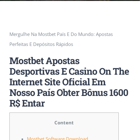
Music Room
Basic Documents
Admission Form
APPLY
NOC
Maths Lab
Staff / Members Lists
Mergulhe Na Mostbet País E Do Mundo: Apostas
Perfeitas E Depósitos Rápidos
Fee Structure
Staff List
Home Science Lab
Certificates
Mostbet Apostas
Annual Calendar
SMC Members
Recognition Certificate
Library
Mandatory Disclosure pdf
Desportivas E Casino On The
Internet Site Oficial Em
Last Three Year Result
PTA Members
Land Certificate
Computer Lab
Nosso País Obter Bônus 1600
R$ Entar
Fire Safety
Content
Water Health Certificate
Mostbet Software Download