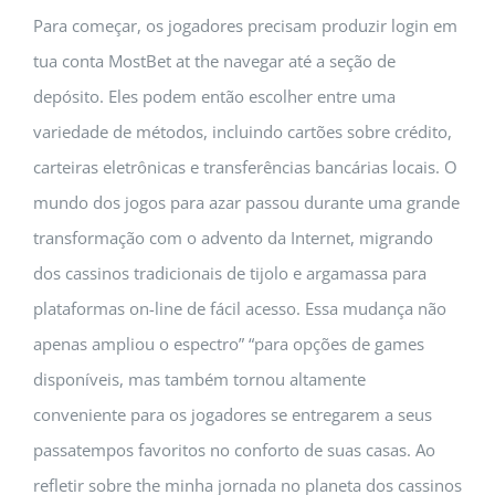
Para começar, os jogadores precisam produzir login em
tua conta MostBet at the navegar até a seção de
depósito. Eles podem então escolher entre uma
variedade de métodos, incluindo cartões sobre crédito,
carteiras eletrônicas e transferências bancárias locais. O
mundo dos jogos para azar passou durante uma grande
transformação com o advento da Internet, migrando
dos cassinos tradicionais de tijolo e argamassa para
plataformas on-line de fácil acesso. Essa mudança não
apenas ampliou o espectro” “para opções de games
disponíveis, mas também tornou altamente
conveniente para os jogadores se entregarem a seus
passatempos favoritos no conforto de suas casas. Ao
refletir sobre the minha jornada no planeta dos cassinos