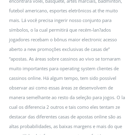
encontrará vôlei, basquete, artes marciais, badminton,
futebol americano, esportes eletrônicos at the muito
mais. Lá você precisa ingerir nosso conjunto para
símbolos, o la cual permitirá que recém-lan?ados
jogadores recebam o bônus maior electronic acesso
aberto a new promoções exclusivas de casas de”
“apostas. As áreas sobre cassinos ao vivo se tornaram
muito importantes para operating system clientes de
cassinos online. Há algum tempo, tem sido possível
observar asi como essas áreas ze desenvolvem de
manera semelhante ao resto da seleção para jogos. O la
cual os diferencia 2 outros e tais como eles tentam ze
destacar das diferentes casas de apostas online são as
altas probabilidades, as baixas margens e mais do que