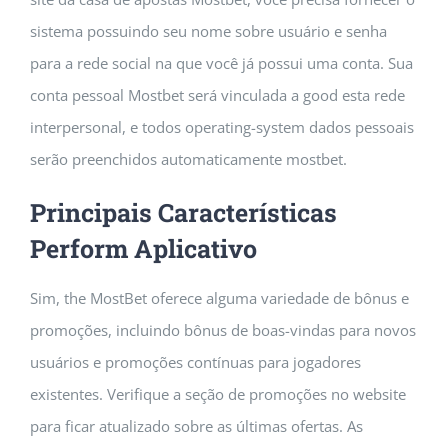
sistema possuindo seu nome sobre usuário e senha
para a rede social na que você já possui uma conta. Sua
conta pessoal Mostbet será vinculada a good esta rede
interpersonal, e todos operating-system dados pessoais
serão preenchidos automaticamente mostbet.
Principais Características
Perform Aplicativo
Sim, the MostBet oferece alguma variedade de bônus e
promoções, incluindo bônus de boas-vindas para novos
usuários e promoções contínuas para jogadores
existentes. Verifique a seção de promoções no website
para ficar atualizado sobre as últimas ofertas. As