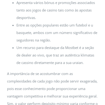
Apresenta vários bónus e promoções associados
tanto aos jogos de casino tais como às apostas
desportivas.
Entre as opções populares estão um futebol e u
basquete, ambos com um número significativo de
seguidores na região.
Um recurso para destaque da Mostbet é a seção
de dealer ao vivo, que traz an autêntica klimatas
de cassino diretamente para a sua uraian.
A importância de se acostumbrar com as
complexidades de cada jogo não pode servir exagerada,
pois esse conhecimento pode proporcionar uma
vantagem competitiva e melhorar sua experiência geral.
Sim, o valor perform depósito mínimo varia conforme o