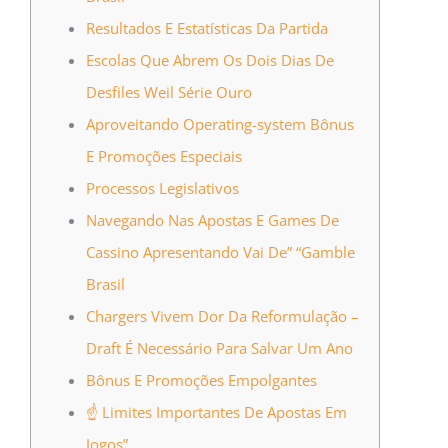
Resultados E Estatísticas Da Partida
Escolas Que Abrem Os Dois Dias De
Desfiles Weil Série Ouro
Aproveitando Operating-system Bônus
E Promoções Especiais
Processos Legislativos
Navegando Nas Apostas E Games De
Cassino Apresentando Vai De” “Gamble
Brasil
Chargers Vivem Dor Da Reformulação –
Draft É Necessário Para Salvar Um Ano
Bônus E Promoções Empolgantes
☝️ Limites Importantes De Apostas Em
Jogos”