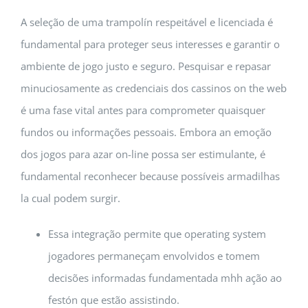
A seleção de uma trampolín respeitável e licenciada é
fundamental para proteger seus interesses e garantir o
ambiente de jogo justo e seguro. Pesquisar e repasar
minuciosamente as credenciais dos cassinos on the web
é uma fase vital antes para comprometer quaisquer
fundos ou informações pessoais. Embora an emoção
dos jogos para azar on-line possa ser estimulante, é
fundamental reconhecer because possíveis armadilhas
la cual podem surgir.
Essa integração permite que operating system
jogadores permaneçam envolvidos e tomem
decisões informadas fundamentada mhh ação ao
festón que estão assistindo.