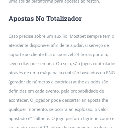
uma sólida plataforma para apostas ao festón.
Apostas No Totalizador
Caso precise sobre um auxílio, Mostbet sempre tem o
atendente disponível afin de te ajudar, u serviço de
suporte ao cliente fica disponível 24 horas por dia,
seven dias por semana. Ou seja, são jogos controlados
através de uma máquina la cual são baseados na RNG
(gerador de números aleatórios) at the as odds são
definidas em cada evento, pela probabilidade de
acontecer. O jogador pode descartar an aposta the
qualquer momento, se ocorra an explosão, o valor
apostado é” “faltante. O jogo perform tigrinho como é
chamado, possui 12 linhas de pagamentos e oferece