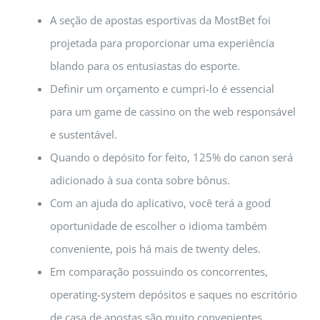
A seção de apostas esportivas da MostBet foi
projetada para proporcionar uma experiência
blando para os entusiastas do esporte.
Definir um orçamento e cumpri-lo é essencial
para um game de cassino on the web responsável
e sustentável.
Quando o depósito for feito, 125% do canon será
adicionado à sua conta sobre bônus.
Com an ajuda do aplicativo, você terá a good
oportunidade de escolher o idioma também
conveniente, pois há mais de twenty deles.
Em comparação possuindo os concorrentes,
operating-system depósitos e saques no escritório
de casa de apostas são muito convenientes.