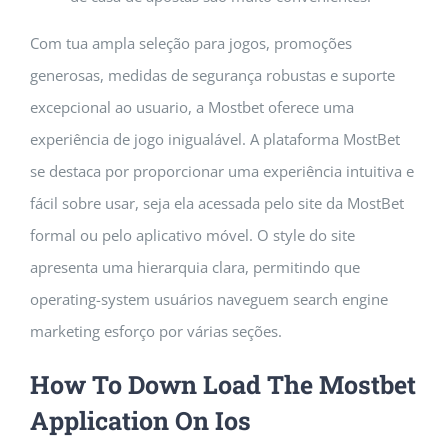
Com tua ampla seleção para jogos, promoções
generosas, medidas de segurança robustas e suporte
excepcional ao usuario, a Mostbet oferece uma
experiência de jogo inigualável. A plataforma MostBet
se destaca por proporcionar uma experiência intuitiva e
fácil sobre usar, seja ela acessada pelo site da MostBet
formal ou pelo aplicativo móvel. O style do site
apresenta uma hierarquia clara, permitindo que
operating-system usuários naveguem search engine
marketing esforço por várias seções.
How To Down Load The Mostbet
Application On Ios