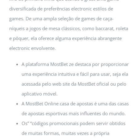
diversificada de preferências electronic estilos de
games. De uma ampla seleção de games de caça-
níqueis a jogos de mesa clássicos, como baccarat, roleta
e pôquer, ela oferece alguma experiência abrangente
electronic envolvente.
A plataforma MostBet ze destaca por proporcionar
uma experiência intuitiva e fácil para usar, seja ela
acessada pelo web site da MostBet oficial ou pelo
aplicativo móvel.
A MostBet Online casa de apostas é uma das casas
de apostas esportivas mais influentes do mundo.
Os” “códigos promocionais podem servir obtidos
de muitas formas, muitas vezes a própria