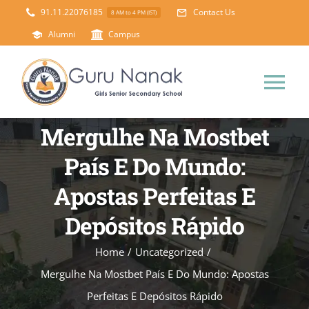
Skip
91.11.22076185
Contact Us
8 AM to 4 PM (IST)
to
Alumni
Campus
content
Tog
Nav
Mergulhe Na Mostbet
Home
País E Do Mundo:
About Us
Apostas Perfeitas E
Depósitos Rápido
Principal’s Desk
Academics
Home
/
Uncategorized
/
Science Lab
Mandatory Disclosure
Mergulhe Na Mostbet País E Do Mundo: Apostas
Perfeitas E Depósitos Rápido